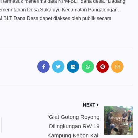
asi termasuk menerima data KPM-BLT dana desa. “Dadang
Pemerintahan Desa Sukaluyu Kecamatan Pangalengan.
M BLT Dana Desa dapet diakses oleh publik secara
NEXT
‘Giat Gotong Royong
Dilingkungan RW 19
Kampung Kebon Kai’