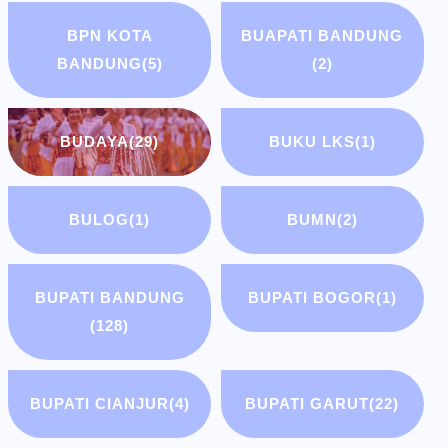
BPN KOTA
BUAPATI BANDUNG
BANDUNG
(5)
(2)
BUDAYA
(29)
BUKU LKS
(1)
BULOG
(1)
BUMN
(2)
BUPATI BANDUNG
BUPATI BOGOR
(1)
(128)
BUPATI CIANJUR
(4)
BUPATI GARUT
(22)