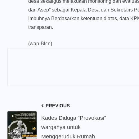
desa sekaligus melakukan monitoring dan evalu
dan Asep” sebagai Kepala Desa dan Sekretaris 
Imbuhnya Berdasarkan ketentuan diatas, data KP
transparan.
(wan-Blcn)
PREVIOUS
Kades Diduga “Provokasi”
warganya untuk
Menggeruduk Rumah