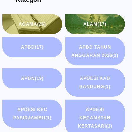
AGAMA
(26)
ALAM
(17)
APBD
(17)
APBD TAHUN
ANGGARAN 2026
(1)
APBN
(19)
APDESI KAB
BANDUNG
(1)
APDESI KEC
APDESI
PASIRJAMBU
(1)
KECAMATAN
KERTASARI
(1)