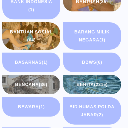
BANK INDONESIA
BANTUAN
(35)
(1)
BANTUAN SOSIAL
BARANG MILIK
(64)
NEGARA
(1)
BASARNAS
(1)
BBWS
(6)
BENCANA
(36)
BERITA
(2315)
BEWARA
(1)
BID HUMAS POLDA
JABAR
(2)