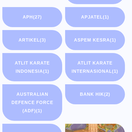
APH
(27)
APJATEL
(1)
ARTIKEL
(3)
ASPEM KESRA
(1)
ATLIT KARATE
ATLIT KARATE
INDONESIA
(1)
INTERNASIONAL
(1)
AUSTRALIAN
BANK HIK
(2)
DEFENCE FORCE
(ADF)
(1)