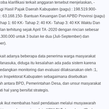
a klarifikasi terkait anggaran tersebut menjelaskan, -
i Hasil Pajak Daerah Kabupaten (pagu) : 198.519.900-
 63.168.150- Bantuan Keuangan Dari APBD Provinsi (pagu)
ahap 1: 60 KK- Tahap 2: 40 KK- Tahap 3: 40 KK Waktu Dan
 terhitung sejak April TA -2020 dengan rincian sebesar
p.300.000 untuk 3 bulan ke dua (Juli-September) dan
er).
rkait adanya beberapa data penerima warga masyarakat
nasuka, diduga itu kesalahan ada pada sistem karena
dangkan monitoring dan evaluasi dilaksanakan oleh :1,
n Inspektorat Kabupaten sebagaimana disebutkan
 antara BPD, Pemerintahan Desa, dan unsur masyarakat
hal yang bersifat strategis.
k ikut membahas hasil pendataan melalui musyawarah