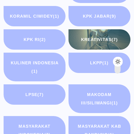
KORAMIL CIWIDEY
(1)
KPK JABAR
(9)
KPK RI
(2)
KREATIVITAS
(7)
KULINER INDONESIA
LKPP
(1)
(1)
LPSE
(7)
MAKODAM
III/SILIWANGI
(1)
MASYARAKAT
MASYARAKAT KAB