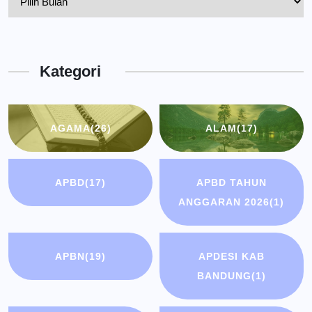
Kepala
Dinas
Kota
Kategori
Bandung
AGAMA
(26)
ALAM
(17)
APBD
(17)
APBD TAHUN
ANGGARAN 2026
(1)
APBN
(19)
APDESI KAB
BANDUNG
(1)