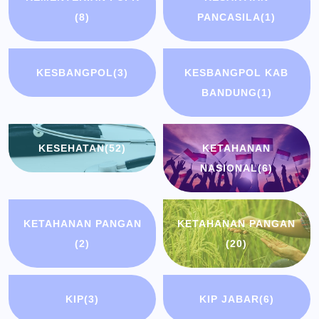
(8)
PANCASILA
(1)
KESBANGPOL
(3)
KESBANGPOL KAB
BANDUNG
(1)
KESEHATAN
(52)
KETAHANAN
NASIONAL
(6)
KETAHANAN PANGAN
KETAHANAN PANGAN
(2)
(20)
KIP
(3)
KIP JABAR
(6)