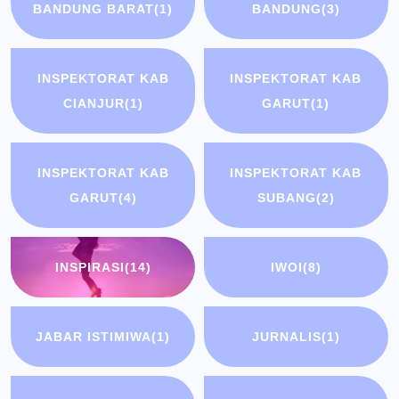
BANDUNG BARAT
(1)
BANDUNG
(3)
INSPEKTORAT KAB
INSPEKTORAT KAB
CIANJUR
(1)
GARUT
(1)
INSPEKTORAT KAB
INSPEKTORAT KAB
GARUT
(4)
SUBANG
(2)
INSPIRASI
(14)
IWOI
(8)
JABAR ISTIMIWA
(1)
JURNALIS
(1)