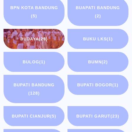
BPN KOTA BANDUNG
BUAPATI BANDUNG
(5)
(2)
BUDAYA
(29)
BUKU LKS
(1)
BULOG
(1)
BUMN
(2)
BUPATI BANDUNG
BUPATI BOGOR
(1)
(128)
BUPATI CIANJUR
(5)
BUPATI GARUT
(23)