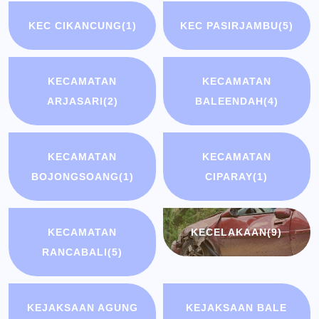
KEC CIKANCUNG
(1)
KEC PASIRJAMBU
(5)
KECAMATAN
KECAMATAN
ARJASARI
(2)
BALEENDAH
(4)
KECAMATAN
KECAMATAN
BOJONGSOANG
(1)
CIPARAY
(1)
KECAMATAN
KECELAKAAN
(9)
RANCABALI
(5)
KEJAKSAAN AGUNG
KEJAKSAAN BALE