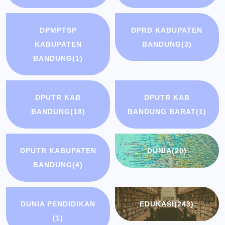
DPMPTSP
DPRD KABUPATEN
KABUPATEN
BANDUNG
(3)
BANDUNG
(1)
DPUTR KAB
DPUTR KAB
BANDUNG
(18)
BANDUNG BARAT
(1)
DPUTR KABUPATEN
DUNIA
(20)
BANDUNG
(4)
DUNIA PENDIDIKAN
EDUKASI
(243)
(1)