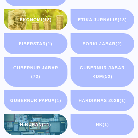
EKONOMI
(13)
ETIKA JURNALIS
(13)
FIBERSTAR
(1)
FORKI JABAR
(2)
GUBERNUR JABAR
GUBERNUR JABAR
(72)
KDM
(52)
GUBERNUR PAPUA
(1)
HARDIKNAS 2026
(1)
HIBURAN
(14)
HK
(1)