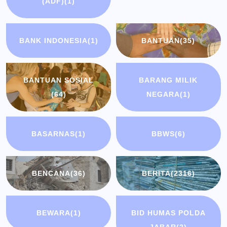
(ADF)
(1)
BANK INDONESIA
(1)
BANTUAN
(35)
BANTUAN SOSIAL
BARANG MILIK
(64)
NEGARA
(1)
BASARNAS
(1)
BBWS
(6)
BENCANA
(36)
BERITA
(2316)
BEWARA
(1)
BID HUMAS POLDA