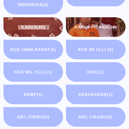
INDONESIA
(2)
KASUS
(99)
KASUS PIDANA
(19)
KCD JAWA BARAT
(6)
KCD WI VLLL
(3)
KCD WIL VLLL
(1)
KCIC
(1)
KDMP
(1)
KEBAKARAN
(1)
KEC CIBIRU
(2)
KEC CIKADU
(3)