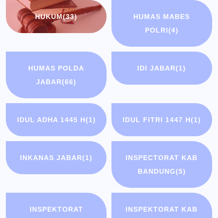
HUKUM
(33)
HUMAS MABES
POLRI
(4)
HUMAS POLDA
IDI JABAR
(1)
JABAR
(66)
IDUL ADHA 1445 H
(1)
IDUL FITRI 1447 H
(1)
INKANAS JABAR
(1)
INSPECTORAT KAB
BANDUNG
(5)
INSPEKTORAT
INSPEKTORAT KAB