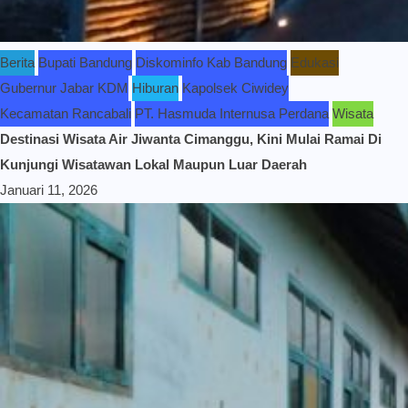
Berita
Bupati Bandung
Diskominfo Kab Bandung
Edukasi
Gubernur Jabar KDM
Hiburan
Kapolsek Ciwidey
Kecamatan Rancabali
PT. Hasmuda Internusa Perdana
Wisata
Destinasi Wisata Air Jiwanta Cimanggu, Kini Mulai Ramai Di
Kunjungi Wisatawan Lokal Maupun Luar Daerah
Januari 11, 2026