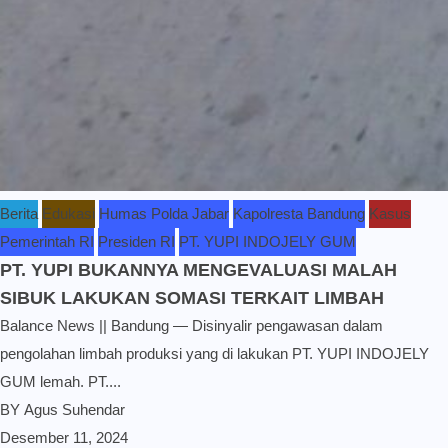
Berita
Edukasi
Humas Polda Jabar
Kapolresta Bandung
Kasus
Pemerintah RI
Presiden RI
PT. YUPI INDOJELY GUM
PT. YUPI BUKANNYA MENGEVALUASI MALAH
SIBUK LAKUKAN SOMASI TERKAIT LIMBAH
Balance News || Bandung — Disinyalir pengawasan dalam
pengolahan limbah produksi yang di lakukan PT. YUPI INDOJELY
GUM lemah. PT....
BY
Agus Suhendar
Desember 11, 2024