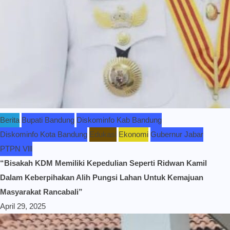
Berita
Bupati Bandung
Diskominfo Kab Bandung
Diskominfo Kota Bandung
Edukasi
Ekonomi
Gubernur Jabar
PTPN Vlll
“Bisakah KDM Memiliki Kepedulian Seperti Ridwan Kamil
Dalam Keberpihakan Alih Pungsi Lahan Untuk Kemajuan
Masyarakat Rancabali”
April 29, 2025