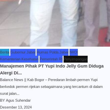
Berita
Gubernur Jabar
Humas Polda Jabar
IWOI
Kementerian Kesehatan
Pemerintah RI
Penyimpangan
Manajemen Pihak PT Yupi Indo Jelly Gum Diduga
Alergi Di...
Balance News || Kab Bogor – Peredaran limbah permen Yupi
berkedok permen rijekan sebagaimana yang tercantum di dalam
surat jalan...
BY
Agus Suhendar
Desember 13, 2024