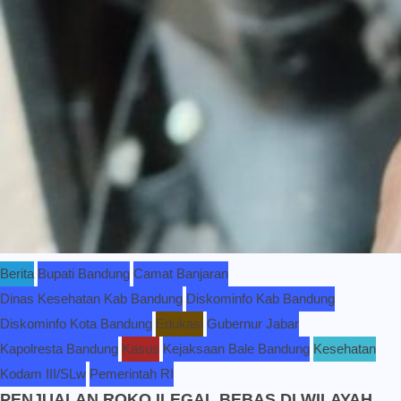
Berita
Bupati Bandung
Camat Banjaran
Dinas Kesehatan Kab Bandung
Diskominfo Kab Bandung
Diskominfo Kota Bandung
Edukasi
Gubernur Jabar
Kapolresta Bandung
Kasus
Kejaksaan Bale Bandung
Kesehatan
Kodam III/SLw
Pemerintah RI
PENJUALAN ROKO ILEGAL BEBAS DI WILAYAH