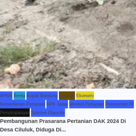
APBN
Berita
Bupati Bandung
Edukasi
Ekonomi
Kementerian Pertanian
KPK Jabar
Menteri Pertanian
Pemerintah RI
Penyimpangan
Sumber Daya Air
Pembangunan Prasarana Pertanian DAK 2024 Di
Desa Ciluluk, Diduga Di...