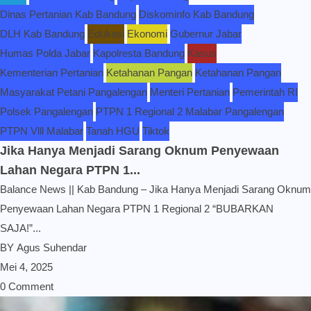
Dinas Pertanian Kab Bandung
Diskominfo Kab Bandung
DLH Kab Bandung
Edukasi
Ekonomi
Gubernur Jabar
Humas Polda Jabar
Kapolresta Bandung
Kasus
Kementerian Pertanian
Ketahanan Pangan
Ketahanan Pangan
Masyarakat Petani Pangalengan
Menteri Pertanian
Pemerintah RI
Polsek Pangalengan
PTPN 1 Regional 2 Malabar Pangalengan
PTPN Vlll Malabar
Tanah HGU
Tiktok
Jika Hanya Menjadi Sarang Oknum Penyewaan
Lahan Negara PTPN 1...
Balance News || Kab Bandung – Jika Hanya Menjadi Sarang Oknum
Penyewaan Lahan Negara PTPN 1 Regional 2 “BUBARKAN
SAJA!”...
BY
Agus Suhendar
Mei 4, 2025
0 Comment