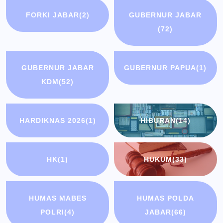
FORKI JABAR
(2)
GUBERNUR JABAR
(72)
GUBERNUR JABAR
GUBERNUR PAPUA
(1)
KDM
(52)
HARDIKNAS 2026
(1)
HIBURAN
(14)
HK
(1)
HUKUM
(33)
HUMAS MABES
HUMAS POLDA
POLRI
(4)
JABAR
(66)