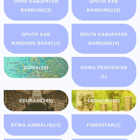
DPRD KABUPATEN
DPUTR KAB
BANDUNG
(3)
BANDUNG
(18)
DPUTR KAB
DPUTR KABUPATEN
BANDUNG BARAT
(1)
BANDUNG
(4)
DUNIA
(20)
DUNIA PENDIDIKAN
(1)
EDUKASI
(243)
EKONOMI
(13)
ETIKA JURNALIS
(13)
FIBERSTAR
(1)