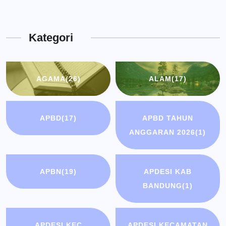
Dinas
Kota
Kategori
Bandung
AGAMA
(26)
ALAM
(17)
APBD
(17)
APBD TAHUN
ANGGARAN 2026
(1)
APBN
(19)
APDESI KAB
BANDUNG
(1)
APDESI KEC
APDESI KECAMATAN