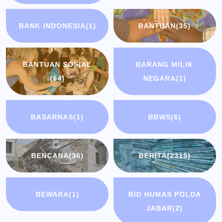
BANK INDONESIA
(1)
BANTUAN
(35)
BANTUAN SOSIAL
BARANG MILIK
(64)
NEGARA
(1)
BASARNAS
(1)
BBWS
(6)
BENCANA
(36)
BERITA
(2315)
BEWARA
(1)
BID HUMAS POLDA
JABAR
(2)