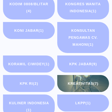
KODIM 0808/BLITAR
KONGRES WANITA
(4)
INDONESIA
(1)
KONI JABAR
(1)
KONSULTAN
PENGAWAS CV.
MAHONI
(1)
KORAMIL CIWIDEY
(1)
KPK JABAR
(9)
KPK RI
(2)
KREATIVITAS
(7)
KULINER INDONESIA
LKPP
(1)
(1)