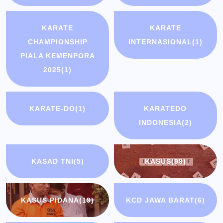
KARATE
KARATE
CHAMPIONSHIP
INTERNASIONAL
(1)
PIALA KEMENPORA
2025
(1)
KARATE-DO
(1)
KARATEDO
INDONESIA
(2)
KASAD TNI
(5)
KASUS
(99)
KASUS PIDANA
(19)
KCD JAWA BARAT
(6)