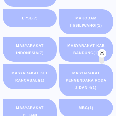
LPSE
(7)
MAKODAM
III/SILIWANGI
(1)
MASYARAKAT
MASYARAKAT KAB
INDONESIA
(7)
BANDUNG
(1)
MASYARAKAT KEC
MASYARAKAT
RANCABALI
(1)
PENGENDARA RODA
2 DAN 4
(1)
MASYARAKAT
MBG
(1)
PETANI