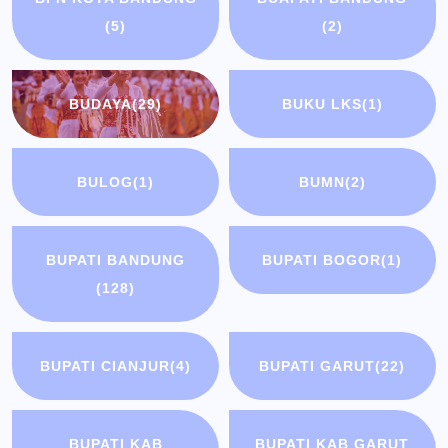
(5)
(2)
BUDAYA
(29)
BUKU LKS
(1)
BULOG
(1)
BUMN
(2)
BUPATI BANDUNG
BUPATI BOGOR
(1)
(128)
BUPATI CIANJUR
(4)
BUPATI GARUT
(22)
BUPATI KAB
BUPATI KAB GARUT