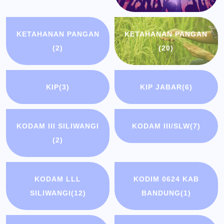
KETAHANAN PANGAN
KETAHANAN PANGAN
(2)
(20)
KIP
(3)
KIP JABAR
(6)
KODAM III SILIWANGI
KODAM III/SLW
(7)
(2)
KODAM LLL
KODIM 0624 KAB
SILIWANGI
(12)
BANDUNG
(1)