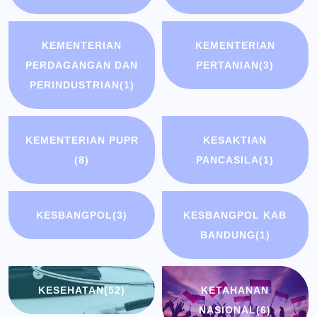
KEMENTERIAN
KEMENTERIAN
PERDAGANGAN DAN
PERTANIAN
(3)
PERINDUSTRIAN
(1)
KEMENTERIAN PUPR
KESAKTIAN
(8)
PANCASILA
(1)
KESBANGPOL
(3)
KESBANGPOL KAB
BANDUNG
(1)
KESEHATAN
(52)
KETAHANAN
NASIONAL
(6)