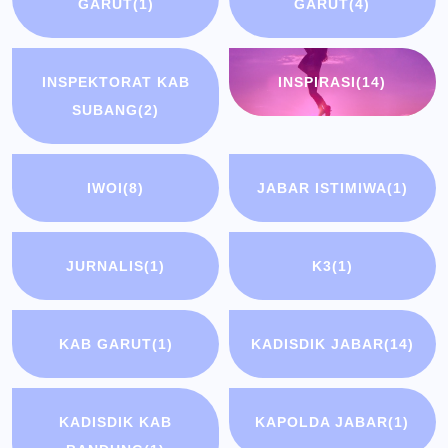
GARUT
(1)
GARUT
(4)
INSPEKTORAT KAB
INSPIRASI
(14)
SUBANG
(2)
IWOI
(8)
JABAR ISTIMIWA
(1)
JURNALIS
(1)
K3
(1)
KAB GARUT
(1)
KADISDIK JABAR
(14)
KADISDIK KAB
KAPOLDA JABAR
(1)