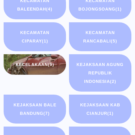
KECAMATAN
KECAMATAN
BALEENDAH
(4)
BOJONGSOANG
(1)
KECAMATAN
KECAMATAN
CIPARAY
(1)
RANCABALI
(5)
KECELAKAAN
(9)
KEJAKSAAN AGUNG
REPUBLIK
INDONESIA
(2)
KEJAKSAAN BALE
KEJAKSAAN KAB
BANDUNG
(7)
CIANJUR
(1)