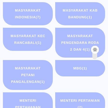
MASYARAKAT
MASYARAKAT KAB
INDONESIA
(7)
BANDUNG
(1)
MASYARAKAT KEC
MASYARAKAT
RANCABALI
(1)
PENGENDARA RODA
2 DAN 4
(1)
MASYARAKAT
MBG
(1)
PETANI
PANGALENGAN
(1)
MENTERI
MENTERI PERTANIAN
PERTAHANAN
(2)