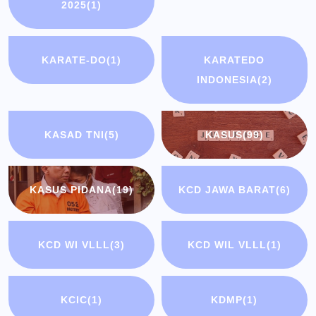
2025
(1)
KARATE-DO
(1)
KARATEDO
INDONESIA
(2)
KASAD TNI
(5)
KASUS
(99)
KASUS PIDANA
(19)
KCD JAWA BARAT
(6)
KCD WI VLLL
(3)
KCD WIL VLLL
(1)
KCIC
(1)
KDMP
(1)