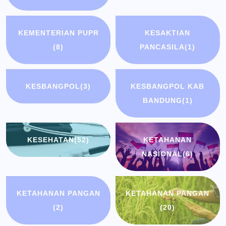
KEMENTERIAN PUPR
KESAKTIAN
(8)
PANCASILA
(1)
KESBANGPOL
(3)
KESBANGPOL KAB
BANDUNG
(1)
KESEHATAN
(52)
KETAHANAN
NASIONAL
(6)
KETAHANAN PANGAN
KETAHANAN PANGAN
(2)
(20)