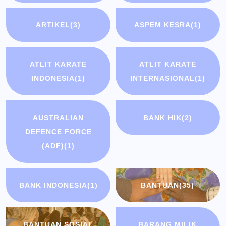
ARTIKEL
(3)
ASPEM KESRA
(1)
ATLIT KARATE
ATLIT KARATE
INDONESIA
(1)
INTERNASIONAL
(1)
AUSTRALIAN
BANK HIK
(2)
DEFENCE FORCE
(ADF)
(1)
BANK INDONESIA
(1)
BANTUAN
(35)
BANTUAN SOSIAL
BARANG MILIK