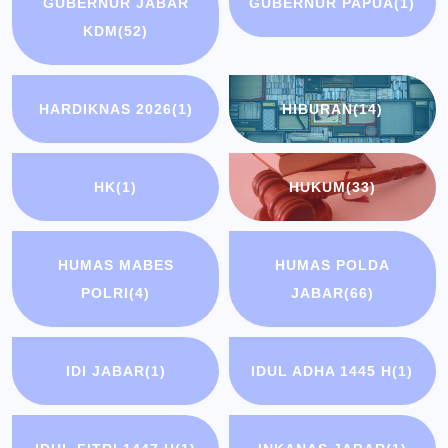
GUBERNUR JABAR
GUBERNUR PAPUA
(1)
KDM
(52)
HARDIKNAS 2026
(1)
HIBURAN
(14)
HK
(1)
HUKUM
(33)
HUMAS MABES
HUMAS POLDA
POLRI
(4)
JABAR
(66)
IDI JABAR
(1)
IDUL ADHA 1445 H
(1)