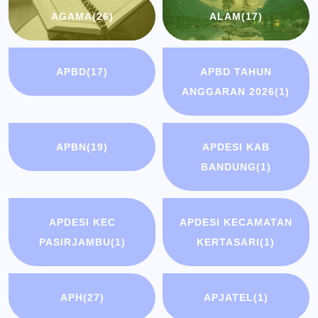
AGAMA
(26)
ALAM
(17)
APBD
(17)
APBD TAHUN
ANGGARAN 2026
(1)
APBN
(19)
APDESI KAB
BANDUNG
(1)
APDESI KEC
APDESI KECAMATAN
PASIRJAMBU
(1)
KERTASARI
(1)
APH
(27)
APJATEL
(1)