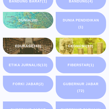
BANDUNG BARAT
(1)
BANDUNG
(4)
DUNIA
(20)
DUNIA PENDIDIKAN
(1)
EDUKASI
(243)
EKONOMI
(13)
ETIKA JURNALIS
(13)
FIBERSTAR
(1)
FORKI JABAR
(2)
GUBERNUR JABAR
(72)