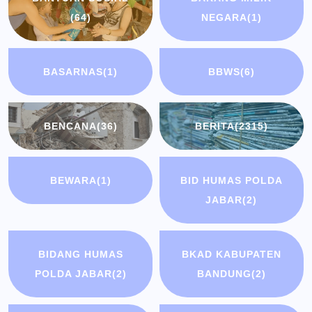
(64)
NEGARA
(1)
BASARNAS
(1)
BBWS
(6)
BENCANA
(36)
BERITA
(2315)
BEWARA
(1)
BID HUMAS POLDA
JABAR
(2)
BIDANG HUMAS
BKAD KABUPATEN
POLDA JABAR
(2)
BANDUNG
(2)