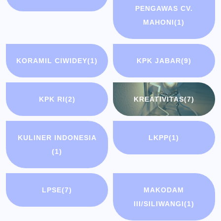
PENGAWAS CV.
MAHONI
(1)
KORAMIL CIWIDEY
(1)
KPK JABAR
(9)
KPK RI
(2)
KREATIVITAS
(7)
KULINER INDONESIA
LKPP
(1)
(1)
LPSE
(7)
MAKODAM
III/SILIWANGI
(1)