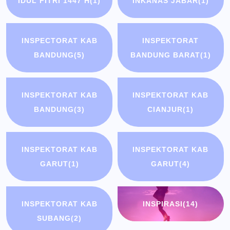
IDUL FITRI 1447 H
(1)
INKANAS JABAR
(1)
INSPECTORAT KAB
INSPEKTORAT
BANDUNG
(5)
BANDUNG BARAT
(1)
INSPEKTORAT KAB
INSPEKTORAT KAB
BANDUNG
(3)
CIANJUR
(1)
INSPEKTORAT KAB
INSPEKTORAT KAB
GARUT
(1)
GARUT
(4)
INSPEKTORAT KAB
INSPIRASI
(14)
SUBANG
(2)