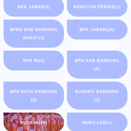
BKK JABAR
(3)
BOBOTOH PERSIB
(1)
BPBD KAB BANDUNG
BPK JABAR
(24)
BARAT
(1)
BPK RI
(3)
BPN KAB BANDUNG
(6)
BPN KOTA BANDUNG
BUAPATI BANDUNG
(5)
(2)
BUDAYA
(29)
BUKU LKS
(1)