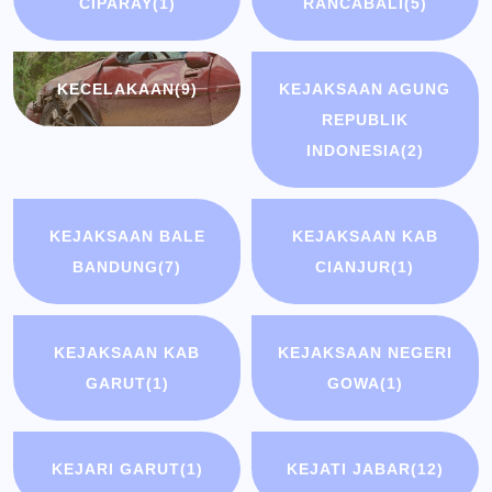
CIPARAY
(1)
RANCABALI
(5)
KECELAKAAN
(9)
KEJAKSAAN AGUNG
REPUBLIK
INDONESIA
(2)
KEJAKSAAN BALE
KEJAKSAAN KAB
BANDUNG
(7)
CIANJUR
(1)
KEJAKSAAN KAB
KEJAKSAAN NEGERI
GARUT
(1)
GOWA
(1)
KEJARI GARUT
(1)
KEJATI JABAR
(12)