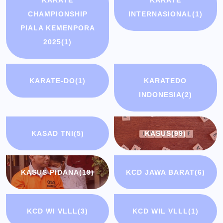
KARATE
KARATE
CHAMPIONSHIP
INTERNASIONAL
(1)
PIALA KEMENPORA
2025
(1)
KARATE-DO
(1)
KARATEDO
INDONESIA
(2)
KASAD TNI
(5)
KASUS
(99)
KASUS PIDANA
(19)
KCD JAWA BARAT
(6)
KCD WI VLLL
(3)
KCD WIL VLLL
(1)