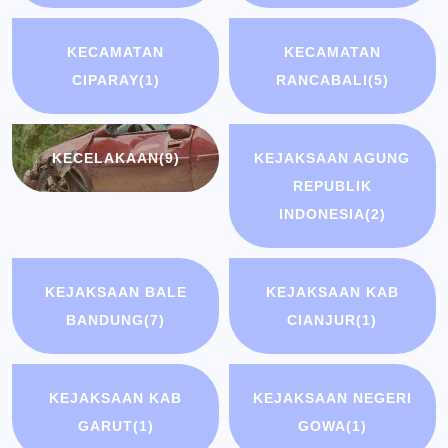
KECAMATAN
KECAMATAN
CIPARAY
(1)
RANCABALI
(5)
KECELAKAAN
(9)
KEJAKSAAN AGUNG
REPUBLIK
INDONESIA
(2)
KEJAKSAAN BALE
KEJAKSAAN KAB
BANDUNG
(7)
CIANJUR
(1)
KEJAKSAAN KAB
KEJAKSAAN NEGERI
GARUT
(1)
GOWA
(1)