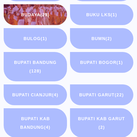
BUDAYA
(29)
BUKU LKS
(1)
BULOG
(1)
BUMN
(2)
BUPATI BANDUNG
BUPATI BOGOR
(1)
(128)
BUPATI CIANJUR
(4)
BUPATI GARUT
(22)
BUPATI KAB
BUPATI KAB GARUT
BANDUNG
(4)
(2)