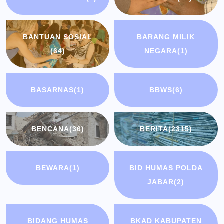
BANTUAN SOSIAL
BARANG MILIK
(64)
NEGARA
(1)
BASARNAS
(1)
BBWS
(6)
BENCANA
(36)
BERITA
(2315)
BEWARA
(1)
BID HUMAS POLDA
JABAR
(2)
BIDANG HUMAS
BKAD KABUPATEN