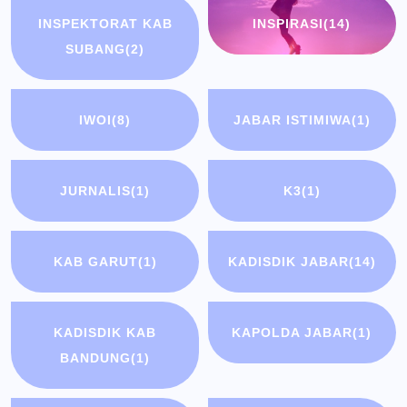
INSPEKTORAT KAB
INSPIRASI
(14)
SUBANG
(2)
IWOI
(8)
JABAR ISTIMIWA
(1)
JURNALIS
(1)
K3
(1)
KAB GARUT
(1)
KADISDIK JABAR
(14)
KADISDIK KAB
KAPOLDA JABAR
(1)
BANDUNG
(1)