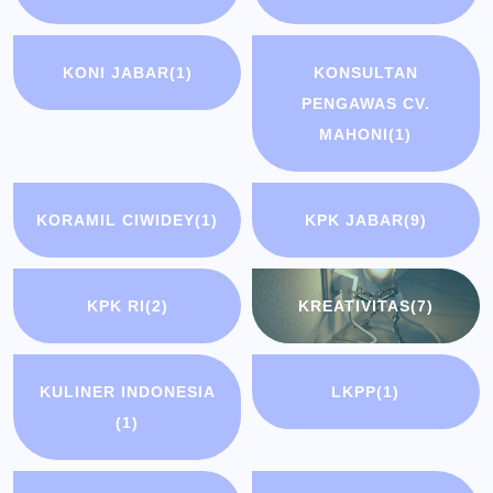
KONI JABAR
(1)
KONSULTAN
PENGAWAS CV.
MAHONI
(1)
KORAMIL CIWIDEY
(1)
KPK JABAR
(9)
KPK RI
(2)
KREATIVITAS
(7)
KULINER INDONESIA
LKPP
(1)
(1)