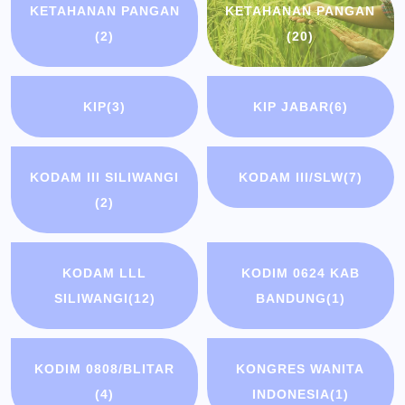
KETAHANAN PANGAN
KETAHANAN PANGAN
(2)
(20)
KIP
(3)
KIP JABAR
(6)
KODAM III SILIWANGI
KODAM III/SLW
(7)
(2)
KODAM LLL
KODIM 0624 KAB
SILIWANGI
(12)
BANDUNG
(1)
KODIM 0808/BLITAR
KONGRES WANITA
(4)
INDONESIA
(1)