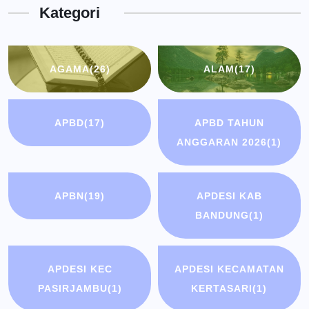
Kategori
Bandung
AGAMA
(26)
ALAM
(17)
APBD
(17)
APBD TAHUN
ANGGARAN 2026
(1)
APBN
(19)
APDESI KAB
BANDUNG
(1)
APDESI KEC
APDESI KECAMATAN
PASIRJAMBU
(1)
KERTASARI
(1)