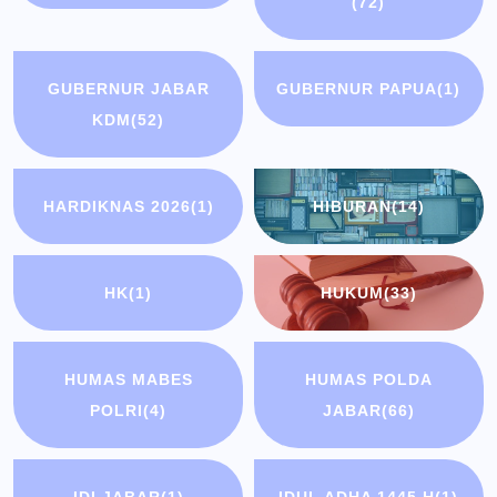
(72)
GUBERNUR JABAR
GUBERNUR PAPUA
(1)
KDM
(52)
HARDIKNAS 2026
(1)
HIBURAN
(14)
HK
(1)
HUKUM
(33)
HUMAS MABES
HUMAS POLDA
POLRI
(4)
JABAR
(66)