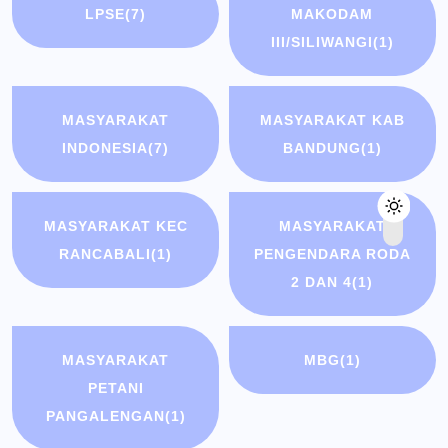
LPSE
(7)
MAKODAM
III/SILIWANGI
(1)
MASYARAKAT
MASYARAKAT KAB
INDONESIA
(7)
BANDUNG
(1)
MASYARAKAT KEC
MASYARAKAT
RANCABALI
(1)
PENGENDARA RODA
2 DAN 4
(1)
MASYARAKAT
MBG
(1)
PETANI
PANGALENGAN
(1)