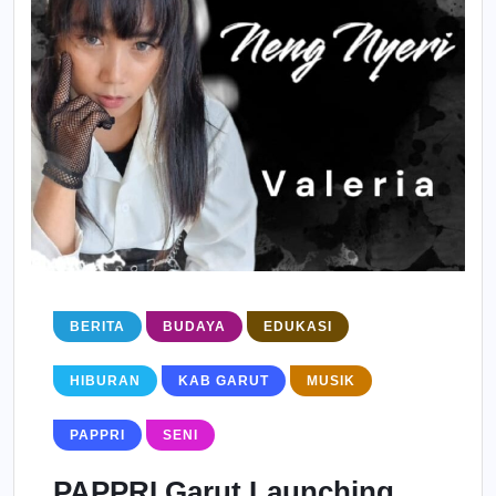
BERITA
BUDAYA
EDUKASI
HIBURAN
KAB GARUT
MUSIK
PAPPRI
SENI
PAPPRI Garut Launching