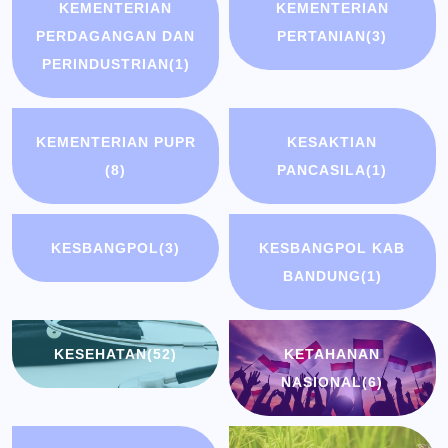
KEMENTERIAN
KEMENTERIAN
PERDAGANGAN DAN
PERTANIAN
(3)
PERINDUSTRIAN
(1)
KEMENTERIAN PUPR
KESAKTIAN
(8)
PANCASILA
(1)
KESBANGPOL
(3)
KESBANGPOL KAB
BANDUNG
(1)
KESEHATAN
(52)
KETAHANAN
NASIONAL
(6)