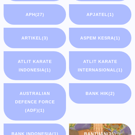
APH
(27)
APJATEL
(1)
ARTIKEL
(3)
ASPEM KESRA
(1)
ATLIT KARATE
ATLIT KARATE
INDONESIA
(1)
INTERNASIONAL
(1)
AUSTRALIAN
BANK HIK
(2)
DEFENCE FORCE
(ADF)
(1)
BANK INDONESIA
(1)
BANTUAN
(35)