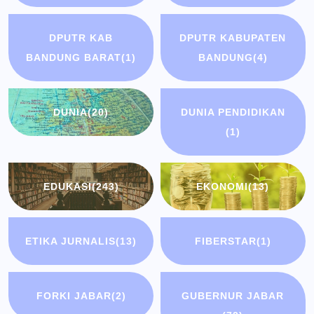
DPUTR KAB
DPUTR KABUPATEN
BANDUNG BARAT
(1)
BANDUNG
(4)
DUNIA
(20)
DUNIA PENDIDIKAN
(1)
EDUKASI
(243)
EKONOMI
(13)
ETIKA JURNALIS
(13)
FIBERSTAR
(1)
FORKI JABAR
(2)
GUBERNUR JABAR