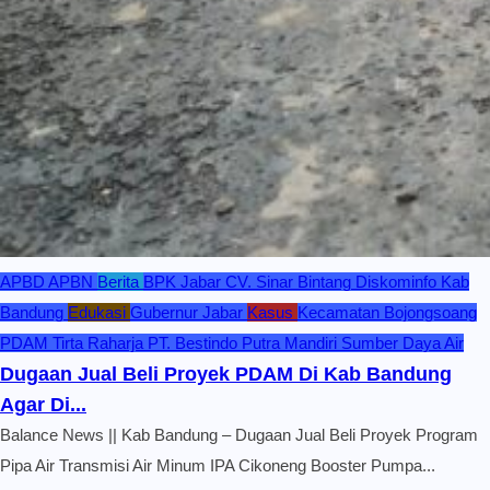
APBD
APBN
Berita
BPK Jabar
CV. Sinar Bintang
Diskominfo Kab
Bandung
Edukasi
Gubernur Jabar
Kasus
Kecamatan Bojongsoang
PDAM Tirta Raharja
PT. Bestindo Putra Mandiri
Sumber Daya Air
Dugaan Jual Beli Proyek PDAM Di Kab Bandung
Agar Di...
Balance News || Kab Bandung – Dugaan Jual Beli Proyek Program
Pipa Air Transmisi Air Minum IPA Cikoneng Booster Pumpa...