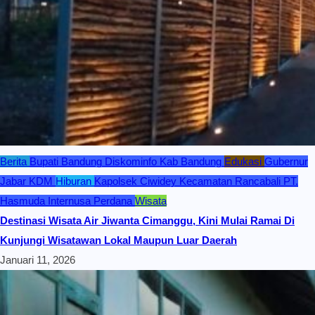
Berita
Bupati Bandung
Diskominfo Kab Bandung
Edukasi
Gubernur
Jabar KDM
Hiburan
Kapolsek Ciwidey
Kecamatan Rancabali
PT.
Hasmuda Internusa Perdana
Wisata
Destinasi Wisata Air Jiwanta Cimanggu, Kini Mulai Ramai Di
Kunjungi Wisatawan Lokal Maupun Luar Daerah
Januari 11, 2026