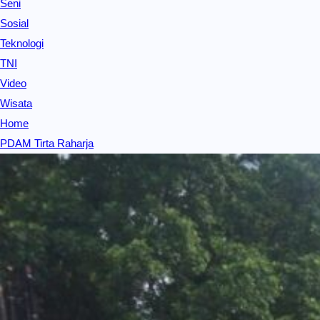
Seni
Sosial
Teknologi
TNI
Video
Wisata
Home
PDAM Tirta Raharja