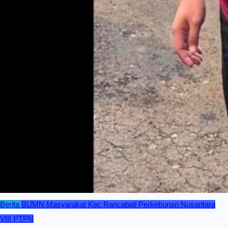
Berita
BUMN
Masyarakat Kec Rancabali
Perkebunan Nusantara
VIII
PTPN