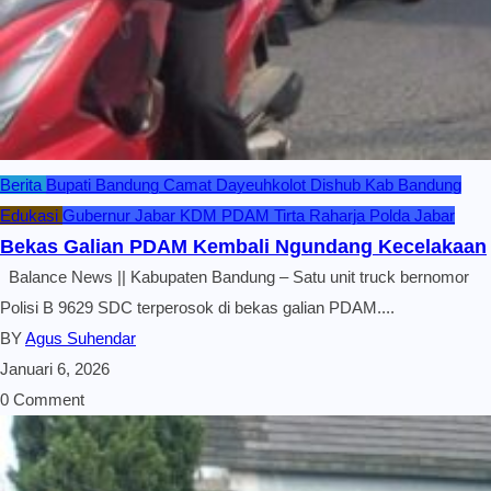
Berita
Bupati Bandung
Camat Dayeuhkolot
Dishub Kab Bandung
Edukasi
Gubernur Jabar KDM
PDAM Tirta Raharja
Polda Jabar
Bekas Galian PDAM Kembali Ngundang Kecelakaan
Balance News || Kabupaten Bandung – Satu unit truck bernomor
Polisi B 9629 SDC terperosok di bekas galian PDAM....
BY
Agus Suhendar
Januari 6, 2026
0 Comment