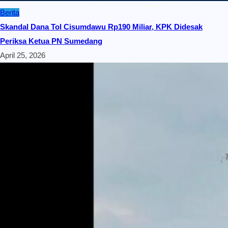
Berita
Skandal Dana Tol Cisumdawu Rp190 Miliar, KPK Didesak
Periksa Ketua PN Sumedang
April 25, 2026