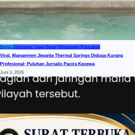
Berita
Disbudpar Jawa Barat
Wisatawan Rancabali
Viral, Manajemen Jiwanta Thermal Springs Diduga Kurang
Profesional; Puluhan Jurnalis Pacira Kecewa
Juni 3, 2026