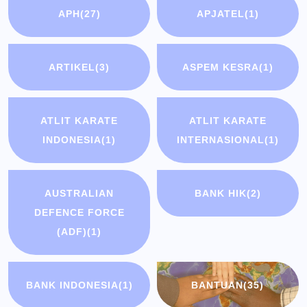
APH
(27)
APJATEL
(1)
ARTIKEL
(3)
ASPEM KESRA
(1)
ATLIT KARATE
ATLIT KARATE
INDONESIA
(1)
INTERNASIONAL
(1)
AUSTRALIAN
BANK HIK
(2)
DEFENCE FORCE
(ADF)
(1)
BANK INDONESIA
(1)
BANTUAN
(35)