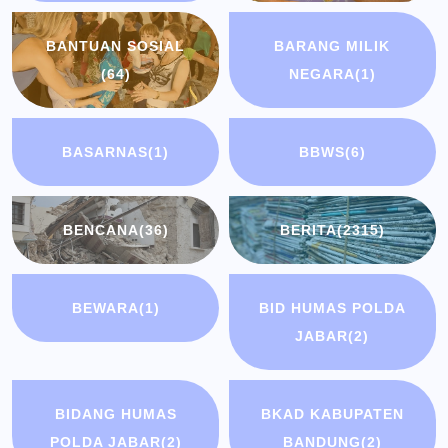
BANTUAN SOSIAL
BARANG MILIK
(64)
NEGARA
(1)
BASARNAS
(1)
BBWS
(6)
BENCANA
(36)
BERITA
(2315)
BEWARA
(1)
BID HUMAS POLDA
JABAR
(2)
BIDANG HUMAS
BKAD KABUPATEN
POLDA JABAR
(2)
BANDUNG
(2)