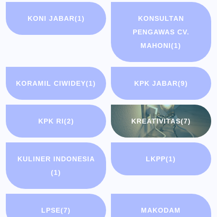
KONI JABAR
(1)
KONSULTAN
PENGAWAS CV.
MAHONI
(1)
KORAMIL CIWIDEY
(1)
KPK JABAR
(9)
KPK RI
(2)
KREATIVITAS
(7)
KULINER INDONESIA
LKPP
(1)
(1)
LPSE
(7)
MAKODAM