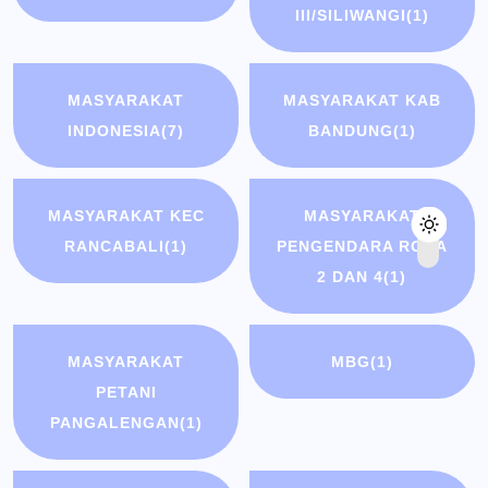
III/SILIWANGI
(1)
MASYARAKAT
MASYARAKAT KAB
INDONESIA
(7)
BANDUNG
(1)
MASYARAKAT KEC
MASYARAKAT
RANCABALI
(1)
PENGENDARA RODA
2 DAN 4
(1)
MASYARAKAT
MBG
(1)
PETANI
PANGALENGAN
(1)