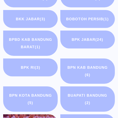
BKK JABAR
(3)
BOBOTOH PERSIB
(1)
BPBD KAB BANDUNG
BPK JABAR
(24)
BARAT
(1)
BPK RI
(3)
BPN KAB BANDUNG
(6)
BPN KOTA BANDUNG
BUAPATI BANDUNG
(5)
(2)