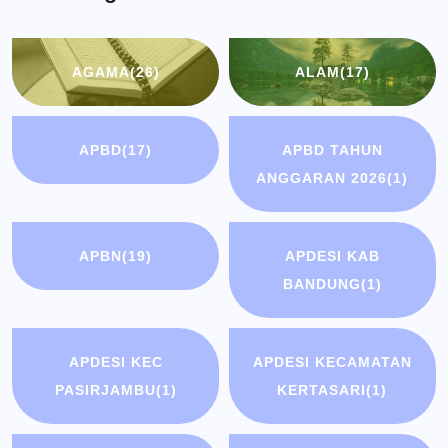
AGAMA
(26)
ALAM
(17)
APBD
(17)
APBD TAHUN
ANGGARAN 2026
(1)
APBN
(19)
APDESI KAB
BANDUNG
(1)
APDESI KEC
APDESI KECAMATAN
PASIRJAMBU
(1)
KERTASARI
(1)