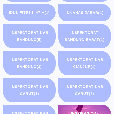
IDUL FITRI 1447 H
(1)
INKANAS JABAR
(1)
INSPECTORAT KAB
INSPEKTORAT
BANDUNG
(5)
BANDUNG BARAT
(1)
INSPEKTORAT KAB
INSPEKTORAT KAB
BANDUNG
(3)
CIANJUR
(1)
INSPEKTORAT KAB
INSPEKTORAT KAB
GARUT
(1)
GARUT
(4)
INSPEKTORAT KAB
INSPIRASI
(14)