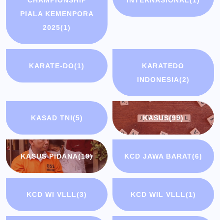
CHAMPIONSHIP
INTERNASIONAL
(1)
PIALA KEMENPORA
2025
(1)
KARATE-DO
(1)
KARATEDO
INDONESIA
(2)
KASAD TNI
(5)
KASUS
(99)
KASUS PIDANA
(19)
KCD JAWA BARAT
(6)
KCD WI VLLL
(3)
KCD WIL VLLL
(1)