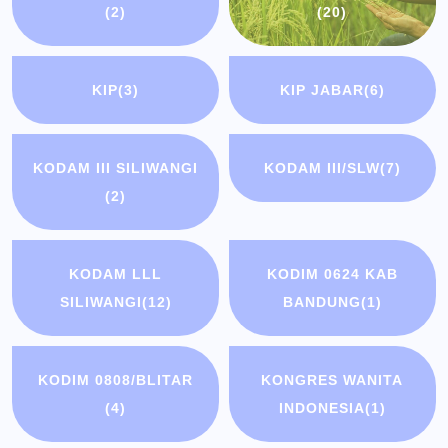
(2)
(20)
KIP
(3)
KIP JABAR
(6)
KODAM III SILIWANGI
KODAM III/SLW
(7)
(2)
KODAM LLL
KODIM 0624 KAB
SILIWANGI
(12)
BANDUNG
(1)
KODIM 0808/BLITAR
KONGRES WANITA
(4)
INDONESIA
(1)