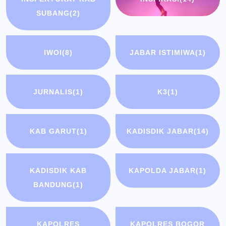
SUBANG
(2)
IWOI
(8)
JABAR ISTIMIWA
(1)
JURNALIS
(1)
K3
(1)
KAB GARUT
(1)
KADISDIK JABAR
(14)
KADISDIK KAB
KAPOLDA JABAR
(1)
BANDUNG
(1)
KAPOLRES
KAPOLRES BOGOR