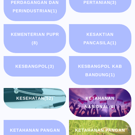
PERDAGANGAN DAN
PERTANIAN
(3)
PERINDUSTRIAN
(1)
KEMENTERIAN PUPR
KESAKTIAN
(8)
PANCASILA
(1)
KESBANGPOL
(3)
KESBANGPOL KAB
BANDUNG
(1)
KESEHATAN
(52)
KETAHANAN
NASIONAL
(6)
KETAHANAN PANGAN
KETAHANAN PANGAN