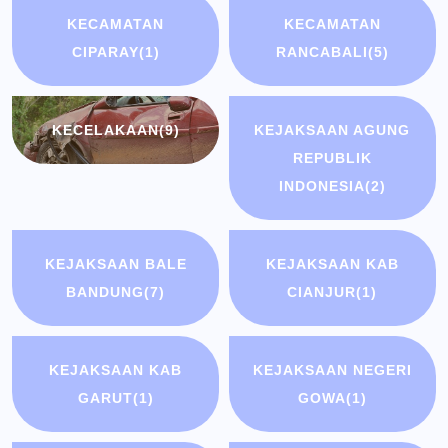
KECAMATAN
KECAMATAN
CIPARAY
(1)
RANCABALI
(5)
KECELAKAAN
(9)
KEJAKSAAN AGUNG
REPUBLIK
INDONESIA
(2)
KEJAKSAAN BALE
KEJAKSAAN KAB
BANDUNG
(7)
CIANJUR
(1)
KEJAKSAAN KAB
KEJAKSAAN NEGERI
GARUT
(1)
GOWA
(1)