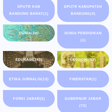
DPUTR KAB
DPUTR KABUPATEN
BANDUNG BARAT
(1)
BANDUNG
(4)
DUNIA
(20)
DUNIA PENDIDIKAN
(1)
EDUKASI
(243)
EKONOMI
(13)
ETIKA JURNALIS
(13)
FIBERSTAR
(1)
FORKI JABAR
(2)
GUBERNUR JABAR
(72)