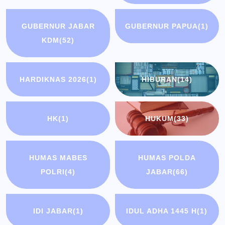
GUBERNUR JABAR
GUBERNUR PAPUA
(1)
KDM
(52)
HARDIKNAS 2026
(1)
HIBURAN
(14)
HK
(1)
HUKUM
(33)
HUMAS MABES
HUMAS POLDA
POLRI
(4)
JABAR
(66)
IDI JABAR
(1)
IDUL ADHA 1445 H
(1)