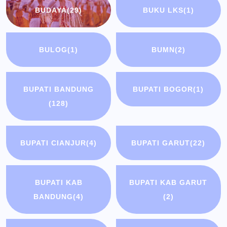
BUDAYA
(29)
BUKU LKS
(1)
BULOG
(1)
BUMN
(2)
BUPATI BANDUNG
BUPATI BOGOR
(1)
(128)
BUPATI CIANJUR
(4)
BUPATI GARUT
(22)
BUPATI KAB
BUPATI KAB GARUT
BANDUNG
(4)
(2)