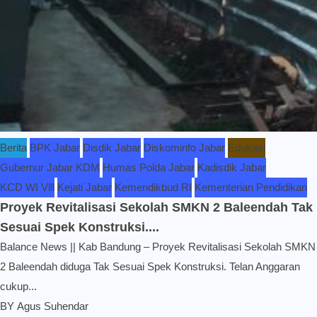
Berita
BPK Jabar
Disdik Jabar
Diskominfo Jabar
Edukasi
Gubernur Jabar KDM
Humas Polda Jabar
Kadisdik Jabar
KCD WI Vlll
Kejati Jabar
Kemendikbud RI
Kementerian Pendidikan
Proyek Revitalisasi Sekolah SMKN 2 Baleendah Tak
Sesuai Spek Konstruksi....
Balance News || Kab Bandung – Proyek Revitalisasi Sekolah SMKN
2 Baleendah diduga Tak Sesuai Spek Konstruksi. Telan Anggaran
cukup...
BY
Agus Suhendar