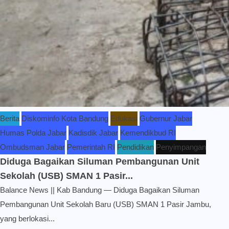
Berita
Diskominfo Kota Bandung
Edukasi
Gubernur Jabar
Humas Polda Jabar
Kadisdik Jabar
Kemendikbud RI
Ombudsman Jabar
Pemerintah RI
Pendidikan
Penyimpangan
Diduga Bagaikan Siluman Pembangunan Unit
Sekolah (USB) SMAN 1 Pasir...
Balance News || Kab Bandung — Diduga Bagaikan Siluman
Pembangunan Unit Sekolah Baru (USB) SMAN 1 Pasir Jambu,
yang berlokasi...