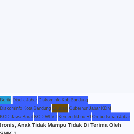
Berita
Disdik Jabar
Diskominfo Kab Bandung
Diskominfo Kota Bandung
Edukasi
Gubernur Jabar KDM
KCD Jawa Barat
KCD WI Vlll
Kemendikbud RI
Ombudsman Jabar
Ironis, Anak Tidak Mampu Tidak Di Terima Oleh
SMK 1...