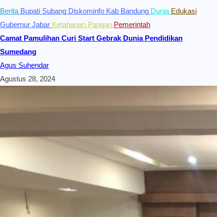
Berita
Bupati Subang
Diskominfo Kab Bandung
Dunia
Edukasi
Gubernur Jabar
Ketahanan Pangan
Pemerintah
Camat Pamulihan Curi Start Gebrak Dunia Pendidikan
Sumedang
Agus Suhendar
Agustus 28, 2024