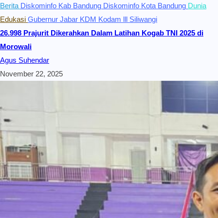
Berita
Diskominfo Kab Bandung
Diskominfo Kota Bandung
Dunia
Edukasi
Gubernur Jabar KDM
Kodam lll Siliwangi
26.998 Prajurit Dikerahkan Dalam Latihan Kogab TNI 2025 di
Morowali
Agus Suhendar
November 22, 2025