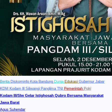
Berita
Diskominfo Kota Bandung
Dunia
Edukasi
Gubernur Jabar
KDM
Kodam lll Siliwangi
Panglima TNI
Pemerintah
Polri
Kodam III/Slw Gelar Istighosah Qubro Bersama Masyarakat
Jawa Barat
Agus Suhendar