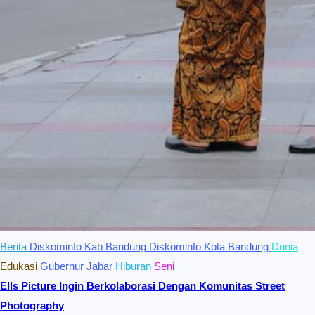
Berita
Diskominfo Kab Bandung
Diskominfo Kota Bandung
Dunia
Edukasi
Gubernur Jabar
Hiburan
Seni
Ells Picture Ingin Berkolaborasi Dengan Komunitas Street
Photography