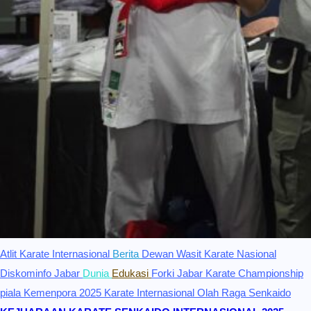
Atlit Karate Internasional
Berita
Dewan Wasit Karate Nasional
Diskominfo Jabar
Dunia
Edukasi
Forki Jabar
Karate Championship
piala Kemenpora 2025
Karate Internasional
Olah Raga
Senkaido