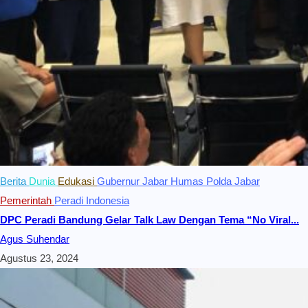
Berita
Dunia
Edukasi
Gubernur Jabar
Humas Polda Jabar
Pemerintah
Peradi Indonesia
DPC Peradi Bandung Gelar Talk Law Dengan Tema “No Viral...
Agus Suhendar
Agustus 23, 2024