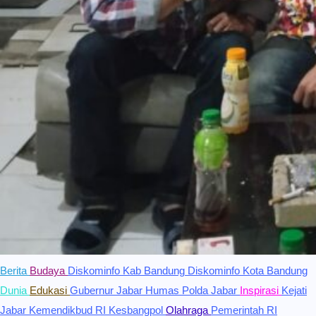
Berita
Budaya
Diskominfo Kab Bandung
Diskominfo Kota Bandung
Dunia
Edukasi
Gubernur Jabar
Humas Polda Jabar
Inspirasi
Kejati
Jabar
Kemendikbud RI
Kesbangpol
Olahraga
Pemerintah RI