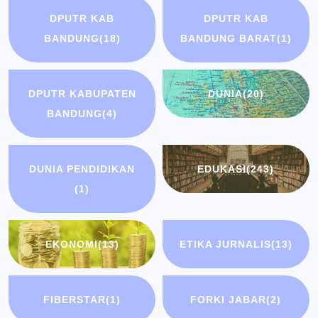
DPUTR KAB
DPUTR KAB
BANDUNG
(18)
BANDUNG BARAT
(1)
DPUTR KABUPATEN
DUNIA
(20)
BANDUNG
(4)
DUNIA PENDIDIKAN
EDUKASI
(243)
(1)
EKONOMI
(13)
ETIKA JURNALIS
(13)
FIBERSTAR
(1)
FORKI JABAR
(2)