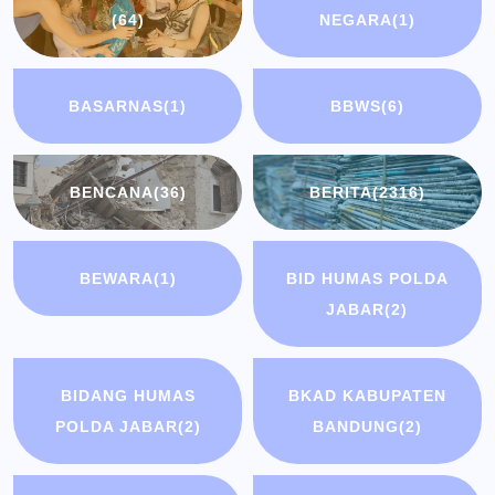
(64)
NEGARA
(1)
BASARNAS
(1)
BBWS
(6)
BENCANA
(36)
BERITA
(2316)
BEWARA
(1)
BID HUMAS POLDA
JABAR
(2)
BIDANG HUMAS
BKAD KABUPATEN
POLDA JABAR
(2)
BANDUNG
(2)