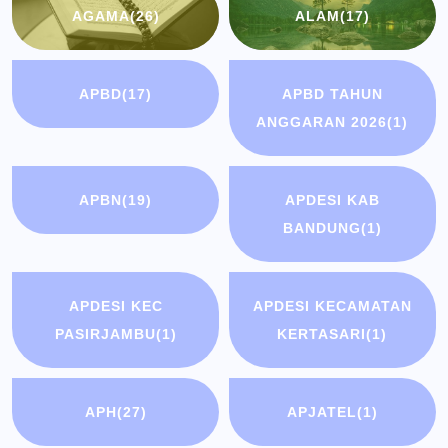
AGAMA
(26)
ALAM
(17)
APBD
(17)
APBD TAHUN
ANGGARAN 2026
(1)
APBN
(19)
APDESI KAB
BANDUNG
(1)
APDESI KEC
APDESI KECAMATAN
PASIRJAMBU
(1)
KERTASARI
(1)
APH
(27)
APJATEL
(1)