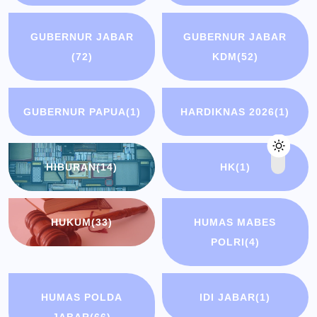
GUBERNUR JABAR
GUBERNUR JABAR
(72)
KDM
(52)
GUBERNUR PAPUA
(1)
HARDIKNAS 2026
(1)
HIBURAN
(14)
HK
(1)
HUKUM
(33)
HUMAS MABES
POLRI
(4)
HUMAS POLDA
IDI JABAR
(1)