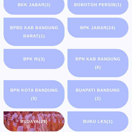
BKK JABAR
(3)
BOBOTOH PERSIB
(1)
BPBD KAB BANDUNG
BPK JABAR
(24)
BARAT
(1)
BPK RI
(3)
BPN KAB BANDUNG
(6)
BPN KOTA BANDUNG
BUAPATI BANDUNG
(5)
(2)
BUDAYA
(29)
BUKU LKS
(1)