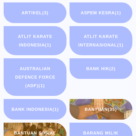
ARTIKEL
(3)
ASPEM KESRA
(1)
ATLIT KARATE
ATLIT KARATE
INDONESIA
(1)
INTERNASIONAL
(1)
AUSTRALIAN
BANK HIK
(2)
DEFENCE FORCE
(ADF)
(1)
BANK INDONESIA
(1)
BANTUAN
(35)
BANTUAN SOSIAL
BARANG MILIK