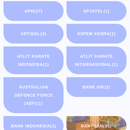
APH
(27)
APJATEL
(1)
ARTIKEL
(3)
ASPEM KESRA
(1)
ATLIT KARATE
ATLIT KARATE
INDONESIA
(1)
INTERNASIONAL
(1)
AUSTRALIAN
BANK HIK
(2)
DEFENCE FORCE
(ADF)
(1)
BANK INDONESIA
(1)
BANTUAN
(35)