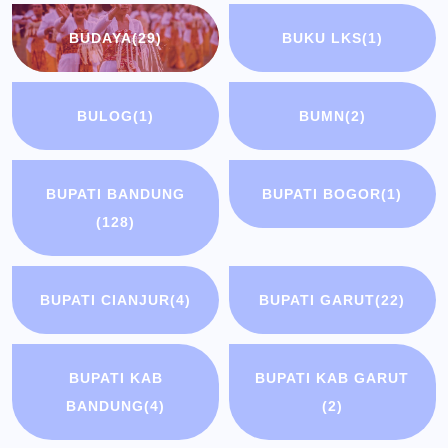
BUDAYA
(29)
BUKU LKS
(1)
BULOG
(1)
BUMN
(2)
BUPATI BANDUNG
BUPATI BOGOR
(1)
(128)
BUPATI CIANJUR
(4)
BUPATI GARUT
(22)
BUPATI KAB
BUPATI KAB GARUT
BANDUNG
(4)
(2)