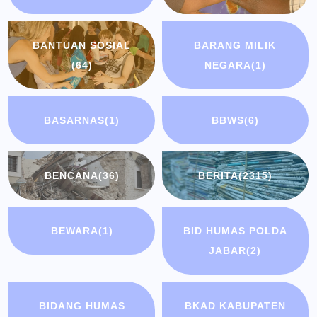
BANTUAN SOSIAL
BARANG MILIK
(64)
NEGARA
(1)
BASARNAS
(1)
BBWS
(6)
BENCANA
(36)
BERITA
(2315)
BEWARA
(1)
BID HUMAS POLDA
JABAR
(2)
BIDANG HUMAS
BKAD KABUPATEN