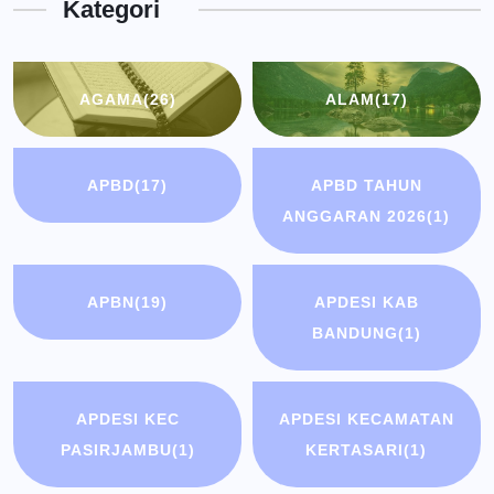
Kategori
Bandung
AGAMA
(26)
ALAM
(17)
APBD
(17)
APBD TAHUN
ANGGARAN 2026
(1)
APBN
(19)
APDESI KAB
BANDUNG
(1)
APDESI KEC
APDESI KECAMATAN
PASIRJAMBU
(1)
KERTASARI
(1)