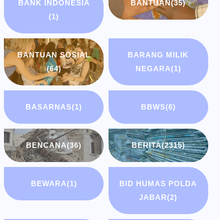
BANK INDONESIA
BANTUAN
(35)
(1)
BANTUAN SOSIAL
BARANG MILIK
(64)
NEGARA
(1)
BASARNAS
(1)
BBWS
(6)
BENCANA
(36)
BERITA
(2315)
BEWARA
(1)
BID HUMAS POLDA
JABAR
(2)