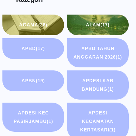
AGAMA
(26)
ALAM
(17)
APBD
(17)
APBD TAHUN
ANGGARAN 2026
(1)
APBN
(19)
APDESI KAB
BANDUNG
(1)
APDESI KEC
APDESI
PASIRJAMBU
(1)
KECAMATAN
KERTASARI
(1)