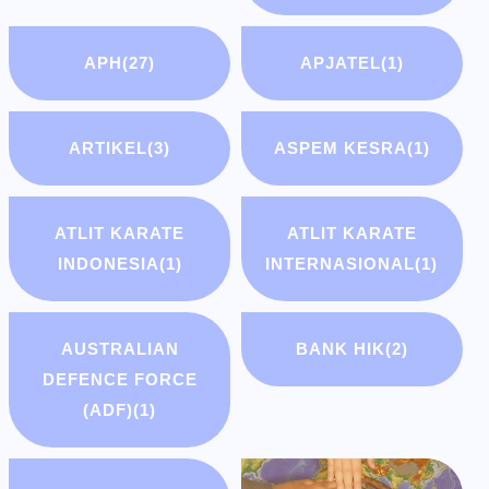
APH
(27)
APJATEL
(1)
ARTIKEL
(3)
ASPEM KESRA
(1)
ATLIT KARATE
ATLIT KARATE
INDONESIA
(1)
INTERNASIONAL
(1)
AUSTRALIAN
BANK HIK
(2)
DEFENCE FORCE
(ADF)
(1)