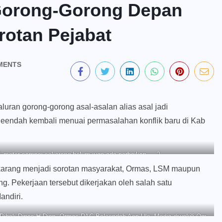
Gorong-Gorong Depan
otan Pejabat
MENTS
n gorong-gorong asal-asalan alias asal jadi
endah kembali menuai permasalahan konflik baru di Kab
1 meter sampai sekarang belum juga ada perbaikan…..?
karang menjadi sorotan masyarakat, Ormas, LSM maupun
. Pekerjaan tersebut dikerjakan oleh salah satu
andiri.
Pihak Dinas H Dian, Ormas PAC Baleendah Aep Ule, Media diwakili Om