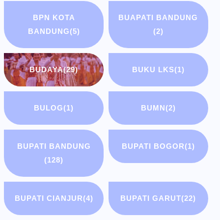
BPN KOTA
BUAPATI BANDUNG
BANDUNG
(5)
(2)
BUDAYA
(29)
BUKU LKS
(1)
BULOG
(1)
BUMN
(2)
BUPATI BANDUNG
BUPATI BOGOR
(1)
(128)
BUPATI CIANJUR
(4)
BUPATI GARUT
(22)