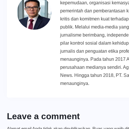
kepemudaan, organisasi kemasyar
pemerintah dan pemberantasan k
kritis dan komitmen kuat terhadap 
publik. Melalui media-media yan
jurnalisme berimbang, independen
pilar kontrol sosial dalam kehid
jurnalis dan penguatan etika prof
menaunginya. Pada tahun 2017 
perusahaan medianya sendiri. Ag
News. Hingga tahun 2018, PT. Sa
menaunginya.
Leave a comment
Alamat email Anda tidak akan dipublikasikan.
Ruas yang wajib di