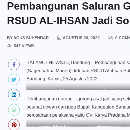
Pembangunan Saluran 
RSUD AL-IHSAN Jadi Sor
BY
AGUS SUHENDAR
AGUSTUS 26, 2022
0 COM
547 VIEWS
BALANCENEWS.ID, Bandung – Pembangunan salura
(Sageunahna Maneh) didepan RSUD Al-ihsan Bale
Bandung. Kamis, 25 Agustus 2022.
Poto Yang Saluran Gorong-Gorong Tinggi 
Pembangunan gorong – gorong asal jadi yang se
pejabat dewan dan juga Bupati Kabupaten Bandung
perusahaan pelaksana yaitu CV. Karya Pradana M
Pertemuan dilokasi bersama Rahman sebagai pengusaha, 