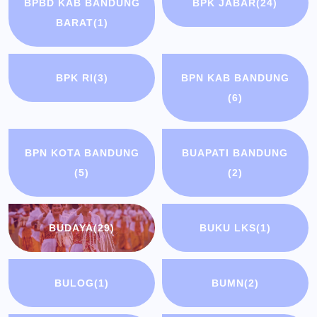
BPBD KAB BANDUNG
BPK JABAR
(24)
BARAT
(1)
BPK RI
(3)
BPN KAB BANDUNG
(6)
BPN KOTA BANDUNG
BUAPATI BANDUNG
(5)
(2)
BUDAYA
(29)
BUKU LKS
(1)
BULOG
(1)
BUMN
(2)