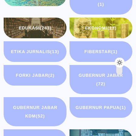
(1)
EDUKASI
(243)
EKONOMI
(13)
ETIKA JURNALIS
(13)
FIBERSTAR
(1)
FORKI JABAR
(2)
GUBERNUR JABAR
(72)
GUBERNUR JABAR
GUBERNUR PAPUA
(1)
KDM
(52)