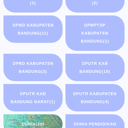
(1)
(2)
DPMD KABUPATEN
DPMPTSP
BANDUNG
(11)
KABUPATEN
BANDUNG
(1)
DPRD KABUPATEN
DPUTR KAB
BANDUNG
(3)
BANDUNG
(18)
DPUTR KAB
DPUTR KABUPATEN
BANDUNG BARAT
(1)
BANDUNG
(4)
DUNIA
(20)
DUNIA PENDIDIKAN