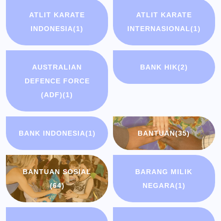
ATLIT KARATE
ATLIT KARATE
INDONESIA
(1)
INTERNASIONAL
(1)
AUSTRALIAN
BANK HIK
(2)
DEFENCE FORCE
(ADF)
(1)
BANK INDONESIA
(1)
BANTUAN
(35)
BANTUAN SOSIAL
BARANG MILIK
(64)
NEGARA
(1)