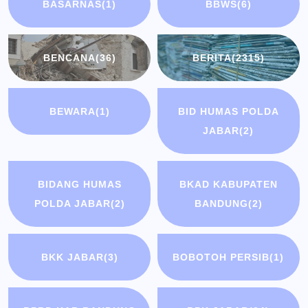
BASARNAS
(1)
BBWS
(6)
BENCANA
(36)
BERITA
(2315)
BEWARA
(1)
BID HUMAS POLDA
JABAR
(2)
BIDANG HUMAS
BKAD KABUPATEN
POLDA JABAR
(2)
BANDUNG
(2)
BKK JABAR
(3)
BOBOTOH PERSIB
(1)