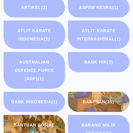
ARTIKEL
(3)
ASPEM KESRA
(1)
ATLIT KARATE
ATLIT KARATE
INDONESIA
(1)
INTERNASIONAL
(1)
AUSTRALIAN
BANK HIK
(2)
DEFENCE FORCE
(ADF)
(1)
BANK INDONESIA
(1)
BANTUAN
(35)
BANTUAN SOSIAL
BARANG MILIK