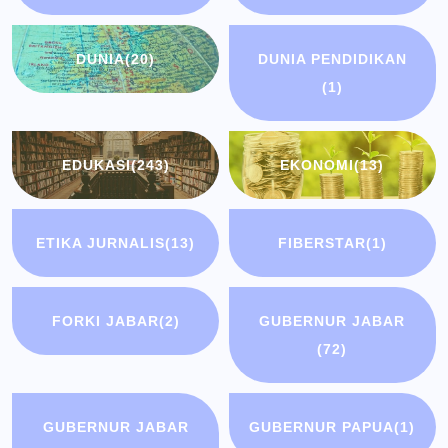
DUNIA
(20)
DUNIA PENDIDIKAN
(1)
EDUKASI
(243)
EKONOMI
(13)
ETIKA JURNALIS
(13)
FIBERSTAR
(1)
FORKI JABAR
(2)
GUBERNUR JABAR
(72)
GUBERNUR JABAR
GUBERNUR PAPUA
(1)