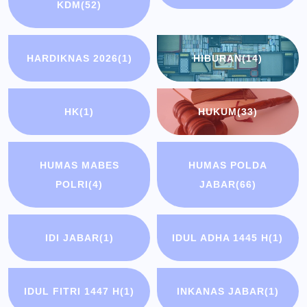
KDM
(52)
HARDIKNAS 2026
(1)
HIBURAN
(14)
HK
(1)
HUKUM
(33)
HUMAS MABES
HUMAS POLDA
POLRI
(4)
JABAR
(66)
IDI JABAR
(1)
IDUL ADHA 1445 H
(1)
IDUL FITRI 1447 H
(1)
INKANAS JABAR
(1)