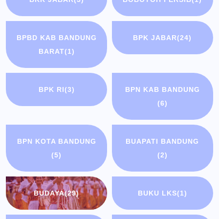
BPBD KAB BANDUNG
BPK JABAR
(24)
BARAT
(1)
BPK RI
(3)
BPN KAB BANDUNG
(6)
BPN KOTA BANDUNG
BUAPATI BANDUNG
(5)
(2)
BUDAYA
(29)
BUKU LKS
(1)