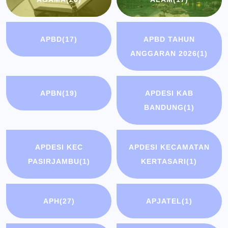
APBD
(17)
APBD TAHUN
ANGGARAN 2026
(1)
APBN
(19)
APDESI KAB
BANDUNG
(1)
APDESI KEC
APDESI KECAMATAN
PASIRJAMBU
(1)
KERTASARI
(1)
APH
(27)
APJATEL
(1)