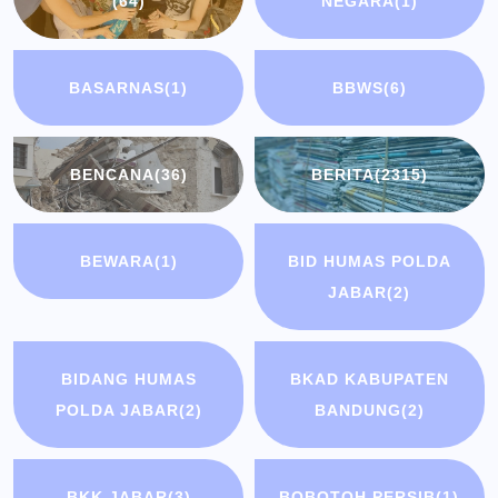
(64)
NEGARA
(1)
BASARNAS
(1)
BBWS
(6)
BENCANA
(36)
BERITA
(2315)
BEWARA
(1)
BID HUMAS POLDA
JABAR
(2)
BIDANG HUMAS
BKAD KABUPATEN
POLDA JABAR
(2)
BANDUNG
(2)
BKK JABAR
(3)
BOBOTOH PERSIB
(1)