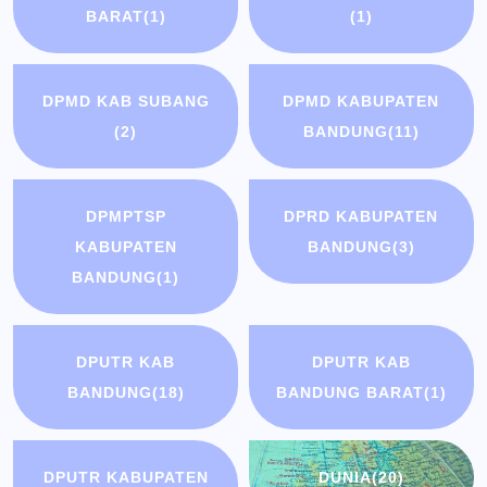
BARAT
(1)
(1)
DPMD KAB SUBANG
DPMD KABUPATEN
(2)
BANDUNG
(11)
DPMPTSP
DPRD KABUPATEN
KABUPATEN
BANDUNG
(3)
BANDUNG
(1)
DPUTR KAB
DPUTR KAB
BANDUNG
(18)
BANDUNG BARAT
(1)
DPUTR KABUPATEN
DUNIA
(20)