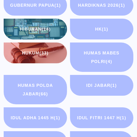
GUBERNUR PAPUA
(1)
HARDIKNAS 2026
(1)
HIBURAN
(14)
HK
(1)
HUKUM
(33)
HUMAS MABES
POLRI
(4)
HUMAS POLDA
IDI JABAR
(1)
JABAR
(66)
IDUL ADHA 1445 H
(1)
IDUL FITRI 1447 H
(1)