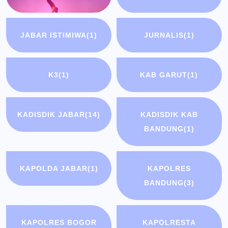
JABAR ISTIMIWA
(1)
JURNALIS
(1)
K3
(1)
KAB GARUT
(1)
KADISDIK JABAR
(14)
KADISDIK KAB
BANDUNG
(1)
KAPOLDA JABAR
(1)
KAPOLRES
BANDUNG
(3)
KAPOLRES BOGOR
KAPOLRESTA