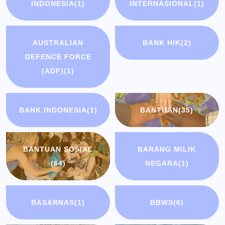
INDONESIA
(1)
INTERNASIONAL
(1)
AUSTRALIAN
BANK HIK
(2)
DEFENCE FORCE
(ADF)
(1)
BANK INDONESIA
(1)
BANTUAN
(35)
BANTUAN SOSIAL
BARANG MILIK
(64)
NEGARA
(1)
BASARNAS
(1)
BBWS
(6)