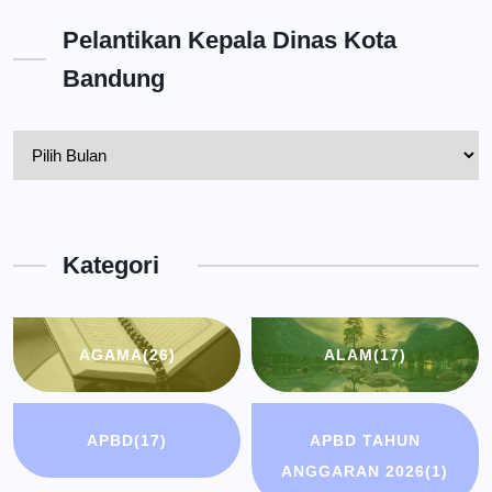
Pelantikan Kepala Dinas Kota
Bandung
Pelantikan
Kepala
Dinas
Kota
Kategori
Bandung
AGAMA
(26)
ALAM
(17)
APBD
(17)
APBD TAHUN
ANGGARAN 2026
(1)