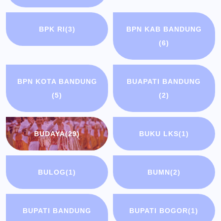
BPK RI
(3)
BPN KAB BANDUNG
(6)
BPN KOTA BANDUNG
BUAPATI BANDUNG
(5)
(2)
BUDAYA
(29)
BUKU LKS
(1)
BULOG
(1)
BUMN
(2)
BUPATI BANDUNG
BUPATI BOGOR
(1)