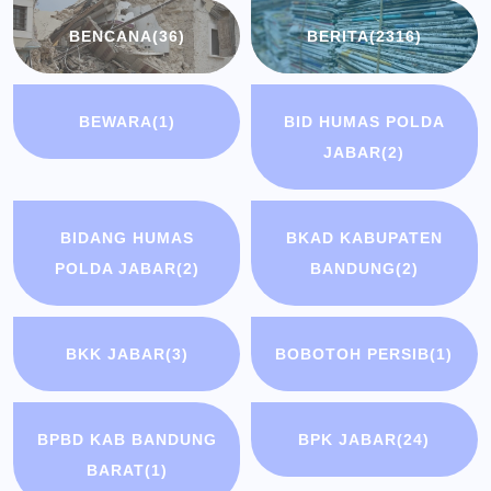
BENCANA
(36)
BERITA
(2316)
BEWARA
(1)
BID HUMAS POLDA
JABAR
(2)
BIDANG HUMAS
BKAD KABUPATEN
POLDA JABAR
(2)
BANDUNG
(2)
BKK JABAR
(3)
BOBOTOH PERSIB
(1)
BPBD KAB BANDUNG
BPK JABAR
(24)
BARAT
(1)