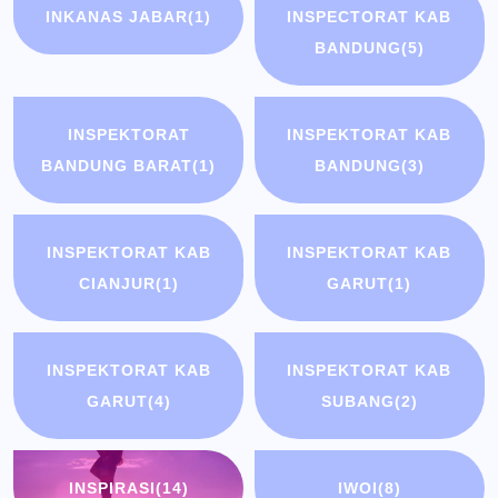
INKANAS JABAR
(1)
INSPECTORAT KAB
BANDUNG
(5)
INSPEKTORAT
INSPEKTORAT KAB
BANDUNG BARAT
(1)
BANDUNG
(3)
INSPEKTORAT KAB
INSPEKTORAT KAB
CIANJUR
(1)
GARUT
(1)
INSPEKTORAT KAB
INSPEKTORAT KAB
GARUT
(4)
SUBANG
(2)
INSPIRASI
(14)
IWOI
(8)