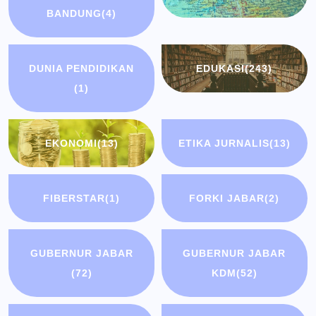
BANDUNG
(4)
DUNIA PENDIDIKAN
EDUKASI
(243)
(1)
EKONOMI
(13)
ETIKA JURNALIS
(13)
FIBERSTAR
(1)
FORKI JABAR
(2)
GUBERNUR JABAR
GUBERNUR JABAR
(72)
KDM
(52)