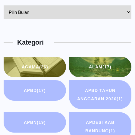
Pelantikan
Kepala
Dinas
Kota
Kategori
Bandung
AGAMA
(26)
ALAM
(17)
APBD
(17)
APBD TAHUN
ANGGARAN 2026
(1)
APBN
(19)
APDESI KAB
BANDUNG
(1)