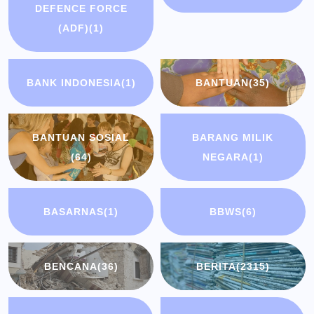
DEFENCE FORCE
(ADF)
(1)
BANK INDONESIA
(1)
BANTUAN
(35)
BANTUAN SOSIAL
BARANG MILIK
(64)
NEGARA
(1)
BASARNAS
(1)
BBWS
(6)
BENCANA
(36)
BERITA
(2315)