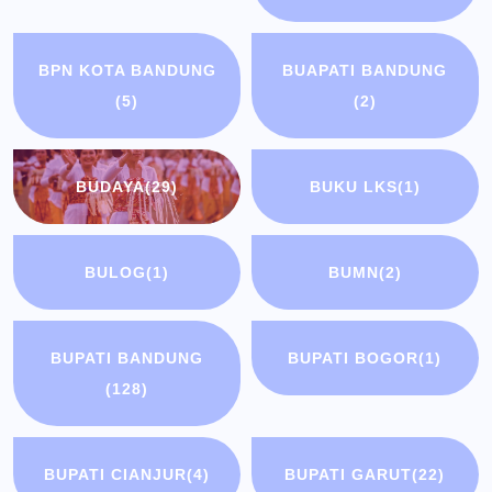
BPN KOTA BANDUNG
BUAPATI BANDUNG
(5)
(2)
BUDAYA
(29)
BUKU LKS
(1)
BULOG
(1)
BUMN
(2)
BUPATI BANDUNG
BUPATI BOGOR
(1)
(128)
BUPATI CIANJUR
(4)
BUPATI GARUT
(22)