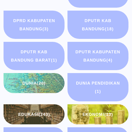
DPRD KABUPATEN
DPUTR KAB
BANDUNG
(3)
BANDUNG
(18)
DPUTR KAB
DPUTR KABUPATEN
BANDUNG BARAT
(1)
BANDUNG
(4)
DUNIA
(20)
DUNIA PENDIDIKAN
(1)
EDUKASI
(243)
EKONOMI
(13)