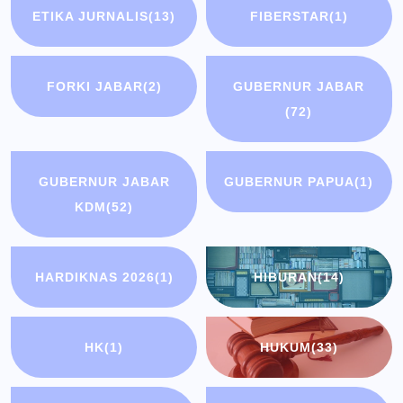
ETIKA JURNALIS
(13)
FIBERSTAR
(1)
FORKI JABAR
(2)
GUBERNUR JABAR
(72)
GUBERNUR JABAR
GUBERNUR PAPUA
(1)
KDM
(52)
HARDIKNAS 2026
(1)
HIBURAN
(14)
HK
(1)
HUKUM
(33)