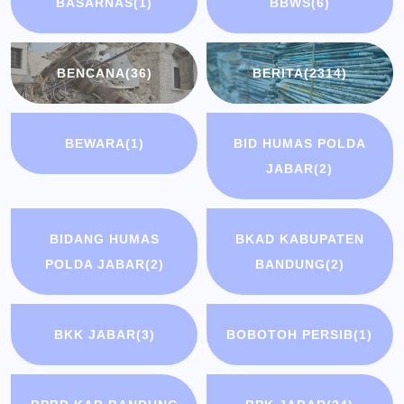
BASARNAS
(1)
BBWS
(6)
BENCANA
(36)
BERITA
(2314)
BEWARA
(1)
BID HUMAS POLDA
JABAR
(2)
BIDANG HUMAS
BKAD KABUPATEN
POLDA JABAR
(2)
BANDUNG
(2)
BKK JABAR
(3)
BOBOTOH PERSIB
(1)