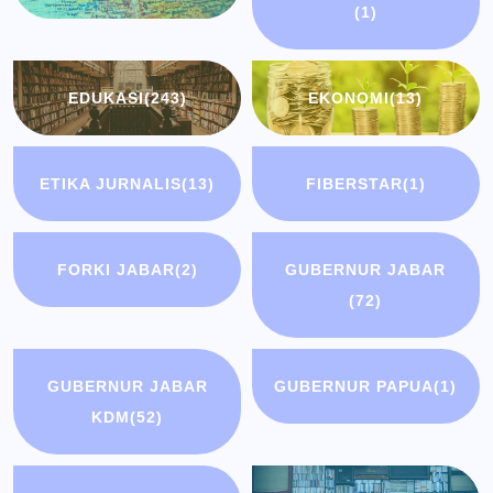
(1)
EDUKASI
(243)
EKONOMI
(13)
ETIKA JURNALIS
(13)
FIBERSTAR
(1)
FORKI JABAR
(2)
GUBERNUR JABAR
(72)
GUBERNUR JABAR
GUBERNUR PAPUA
(1)
KDM
(52)