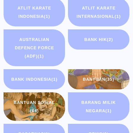
ATLIT KARATE
ATLIT KARATE
INDONESIA
(1)
INTERNASIONAL
(1)
AUSTRALIAN
BANK HIK
(2)
DEFENCE FORCE
(ADF)
(1)
BANK INDONESIA
(1)
BANTUAN
(35)
BANTUAN SOSIAL
BARANG MILIK
(64)
NEGARA
(1)