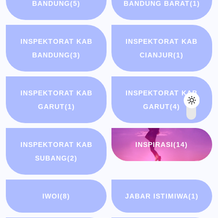
BANDUNG
(5)
BANDUNG BARAT
(1)
INSPEKTORAT KAB
INSPEKTORAT KAB
BANDUNG
(3)
CIANJUR
(1)
INSPEKTORAT KAB
INSPEKTORAT KAB
GARUT
(1)
GARUT
(4)
INSPEKTORAT KAB
INSPIRASI
(14)
SUBANG
(2)
IWOI
(8)
JABAR ISTIMIWA
(1)