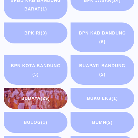
BPBD KAB BANDUNG
BPK JABAR
(24)
BARAT
(1)
BPK RI
(3)
BPN KAB BANDUNG
(6)
BPN KOTA BANDUNG
BUAPATI BANDUNG
(5)
(2)
BUDAYA
(29)
BUKU LKS
(1)
BULOG
(1)
BUMN
(2)