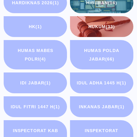
HARDIKNAS 2026
(1)
HIBURAN
(14)
HK
(1)
HUKUM
(33)
HUMAS MABES
HUMAS POLDA
POLRI
(4)
JABAR
(66)
IDI JABAR
(1)
IDUL ADHA 1445 H
(1)
IDUL FITRI 1447 H
(1)
INKANAS JABAR
(1)
INSPECTORAT KAB
INSPEKTORAT