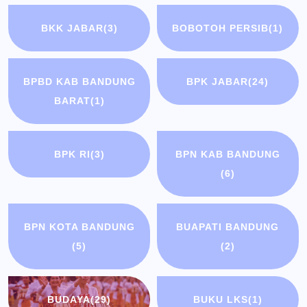
BKK JABAR
(3)
BOBOTOH PERSIB
(1)
BPBD KAB BANDUNG
BPK JABAR
(24)
BARAT
(1)
BPK RI
(3)
BPN KAB BANDUNG
(6)
BPN KOTA BANDUNG
BUAPATI BANDUNG
(5)
(2)
BUDAYA
(29)
BUKU LKS
(1)