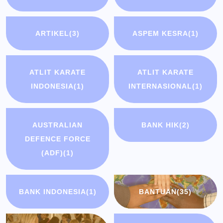
ARTIKEL
(3)
ASPEM KESRA
(1)
ATLIT KARATE
ATLIT KARATE
INDONESIA
(1)
INTERNASIONAL
(1)
AUSTRALIAN
BANK HIK
(2)
DEFENCE FORCE
(ADF)
(1)
BANK INDONESIA
(1)
BANTUAN
(35)