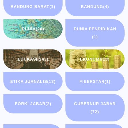
BANDUNG BARAT
(1)
BANDUNG
(4)
DUNIA
(20)
DUNIA PENDIDIKAN
(1)
EDUKASI
(243)
EKONOMI
(13)
ETIKA JURNALIS
(13)
FIBERSTAR
(1)
FORKI JABAR
(2)
GUBERNUR JABAR
(72)