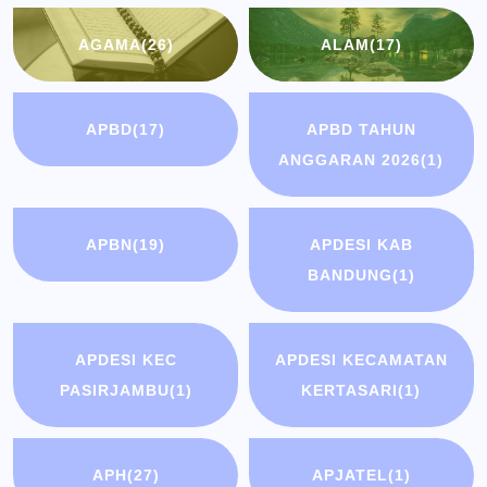
AGAMA
(26)
ALAM
(17)
APBD
(17)
APBD TAHUN
ANGGARAN 2026
(1)
APBN
(19)
APDESI KAB
BANDUNG
(1)
APDESI KEC
APDESI KECAMATAN
PASIRJAMBU
(1)
KERTASARI
(1)
APH
(27)
APJATEL
(1)