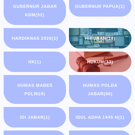
GUBERNUR JABAR
GUBERNUR PAPUA
(1)
KDM
(52)
HARDIKNAS 2026
(1)
HIBURAN
(14)
HK
(1)
HUKUM
(33)
HUMAS MABES
HUMAS POLDA
POLRI
(4)
JABAR
(66)
IDI JABAR
(1)
IDUL ADHA 1445 H
(1)