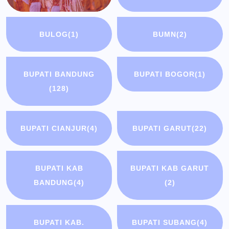
BULOG
(1)
BUMN
(2)
BUPATI BANDUNG
BUPATI BOGOR
(1)
(128)
BUPATI CIANJUR
(4)
BUPATI GARUT
(22)
BUPATI KAB
BUPATI KAB GARUT
BANDUNG
(4)
(2)
BUPATI KAB.
BUPATI SUBANG
(4)