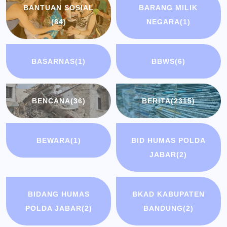
BANTUAN SOSIAL
BARANG MILIK
(64)
NEGARA
(1)
BASARNAS
(1)
BBWS
(6)
BENCANA
(36)
BERITA
(2315)
BEWARA
(1)
BID HUMAS POLDA
JABAR
(2)
BIDANG HUMAS
BKAD KABUPATEN
POLDA JABAR
(2)
BANDUNG
(2)