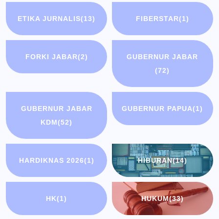
ETIKA JURNALIS
(13)
FIBERSTAR
(1)
FORKI JABAR
(2)
GUBERNUR JABAR
(72)
GUBERNUR JABAR
GUBERNUR PAPUA
(1)
KDM
(52)
HARDIKNAS 2026
(1)
HIBURAN
(14)
HK
(1)
HUKUM
(33)