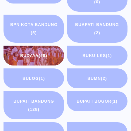
(6)
BPN KOTA BANDUNG
BUAPATI BANDUNG
(5)
(2)
BUDAYA
(29)
BUKU LKS
(1)
BULOG
(1)
BUMN
(2)
BUPATI BANDUNG
BUPATI BOGOR
(1)
(128)