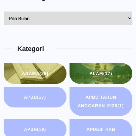
Pelantikan
Kepala
Dinas
Kota
Kategori
Bandung
AGAMA
(26)
ALAM
(17)
APBD
(17)
APBD TAHUN
ANGGARAN 2026
(1)
APBN
(19)
APDESI KAB