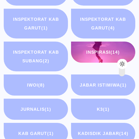
INSPEKTORAT KAB
INSPEKTORAT KAB
GARUT
(1)
GARUT
(4)
INSPEKTORAT KAB
INSPIRASI
(14)
SUBANG
(2)
IWOI
(8)
JABAR ISTIMIWA
(1)
JURNALIS
(1)
K3
(1)
KAB GARUT
(1)
KADISDIK JABAR
(14)