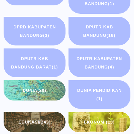
BANDUNG
(1)
DPRD KABUPATEN
DPUTR KAB
BANDUNG
(3)
BANDUNG
(18)
DPUTR KAB
DPUTR KABUPATEN
BANDUNG BARAT
(1)
BANDUNG
(4)
DUNIA
(20)
DUNIA PENDIDIKAN
(1)
EDUKASI
(243)
EKONOMI
(13)