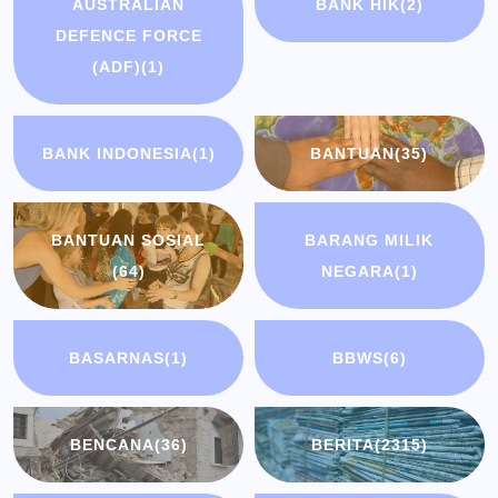
AUSTRALIAN
BANK HIK
(2)
DEFENCE FORCE
(ADF)
(1)
BANK INDONESIA
(1)
BANTUAN
(35)
BANTUAN SOSIAL
BARANG MILIK
(64)
NEGARA
(1)
BASARNAS
(1)
BBWS
(6)
BENCANA
(36)
BERITA
(2315)