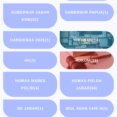
GUBERNUR JABAR
GUBERNUR PAPUA
(1)
KDM
(52)
HARDIKNAS 2026
(1)
HIBURAN
(14)
HK
(1)
HUKUM
(33)
HUMAS MABES
HUMAS POLDA
POLRI
(4)
JABAR
(66)
IDI JABAR
(1)
IDUL ADHA 1445 H
(1)