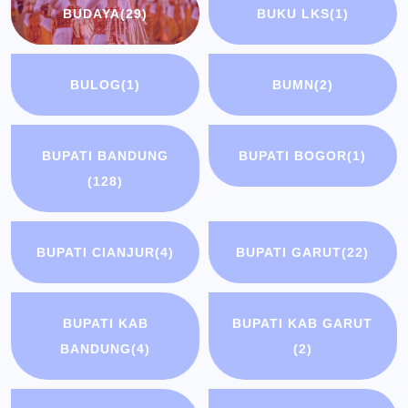
BUDAYA
(29)
BUKU LKS
(1)
BULOG
(1)
BUMN
(2)
BUPATI BANDUNG
BUPATI BOGOR
(1)
(128)
BUPATI CIANJUR
(4)
BUPATI GARUT
(22)
BUPATI KAB
BUPATI KAB GARUT
BANDUNG
(4)
(2)