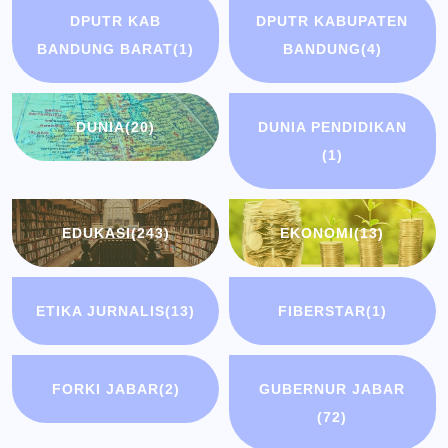
DPUTR KAB
DPUTR KABUPATEN
BANDUNG BARAT
(1)
BANDUNG
(4)
DUNIA
(20)
DUNIA PENDIDIKAN
(1)
EDUKASI
(243)
EKONOMI
(13)
ETIKA JURNALIS
(13)
FIBERSTAR
(1)
FORKI JABAR
(2)
GUBERNUR JABAR
(72)