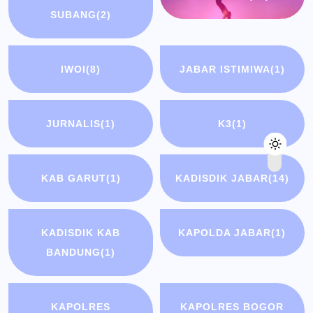
SUBANG
(2)
IWOI
(8)
JABAR ISTIMIWA
(1)
JURNALIS
(1)
K3
(1)
KAB GARUT
(1)
KADISDIK JABAR
(14)
KADISDIK KAB
KAPOLDA JABAR
(1)
BANDUNG
(1)
KAPOLRES
KAPOLRES BOGOR