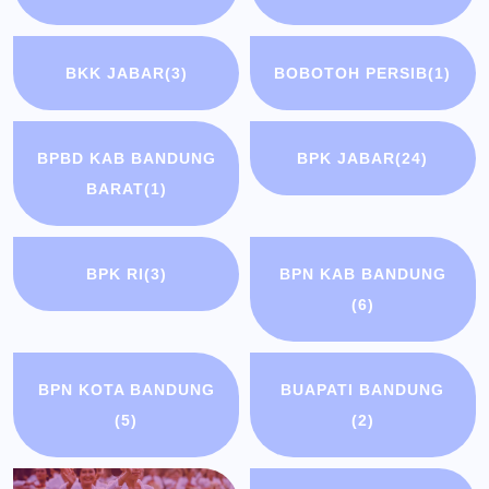
BKK JABAR
(3)
BOBOTOH PERSIB
(1)
BPBD KAB BANDUNG
BPK JABAR
(24)
BARAT
(1)
BPK RI
(3)
BPN KAB BANDUNG
(6)
BPN KOTA BANDUNG
BUAPATI BANDUNG
(5)
(2)