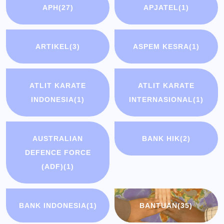
APH
(27)
APJATEL
(1)
ARTIKEL
(3)
ASPEM KESRA
(1)
ATLIT KARATE
ATLIT KARATE
INDONESIA
(1)
INTERNASIONAL
(1)
AUSTRALIAN
BANK HIK
(2)
DEFENCE FORCE
(ADF)
(1)
BANK INDONESIA
(1)
BANTUAN
(35)