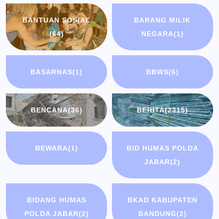
BANTUAN SOSIAL
BARANG MILIK
(64)
NEGARA
(1)
BASARNAS
(1)
BBWS
(6)
BENCANA
(36)
BERITA
(2315)
BEWARA
(1)
BID HUMAS POLDA
JABAR
(2)
BIDANG HUMAS
BKAD KABUPATEN
POLDA JABAR
(2)
BANDUNG
(2)