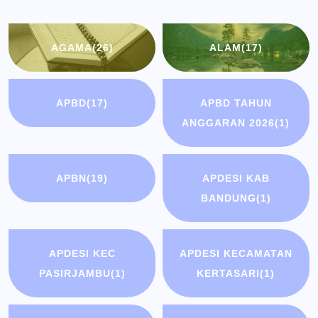
AGAMA
(26)
ALAM
(17)
APBD
(17)
APBD TAHUN
ANGGARAN 2026
(1)
APBN
(19)
APDESI KAB
BANDUNG
(1)
APDESI KEC
APDESI KECAMATAN
PASIRJAMBU
(1)
KERTASARI
(1)