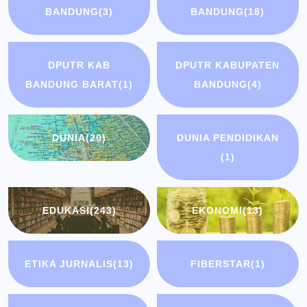
BANDUNG
(3)
BANDUNG
(18)
DPUTR KAB
DPUTR KABUPATEN
BANDUNG BARAT
(1)
BANDUNG
(4)
DUNIA
(20)
DUNIA PENDIDIKAN
(1)
EDUKASI
(243)
EKONOMI
(13)
ETIKA JURNALIS
(13)
FIBERSTAR
(1)