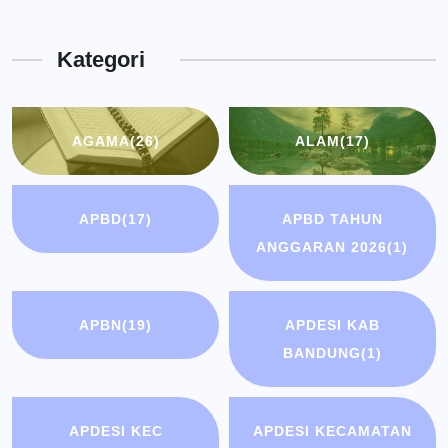
Dinas
Kota
Kategori
Bandung
AGAMA
(26)
ALAM
(17)
APBD
(17)
APBD TAHUN
ANGGARAN 2026
(1)
APBN
(19)
APDESI KAB
BANDUNG
(1)
APDESI KEC
APDESI KECAMATAN