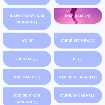
INSPEKTORAT KAB
INSPIRASI
(14)
SUBANG
(2)
IWOI
(8)
JABAR ISTIMIWA
(1)
JURNALIS
(1)
K3
(1)
KAB GARUT
(1)
KADISDIK JABAR
(14)
KADISDIK KAB
KAPOLDA JABAR
(1)
BANDUNG
(1)