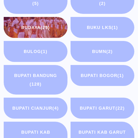
(5)
(2)
BUDAYA
(29)
BUKU LKS
(1)
BULOG
(1)
BUMN
(2)
BUPATI BANDUNG
BUPATI BOGOR
(1)
(128)
BUPATI CIANJUR
(4)
BUPATI GARUT
(22)
BUPATI KAB
BUPATI KAB GARUT