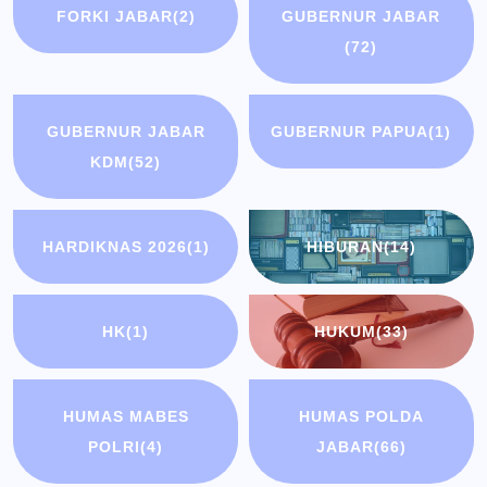
FORKI JABAR
(2)
GUBERNUR JABAR
(72)
GUBERNUR JABAR
GUBERNUR PAPUA
(1)
KDM
(52)
HARDIKNAS 2026
(1)
HIBURAN
(14)
HK
(1)
HUKUM
(33)
HUMAS MABES
HUMAS POLDA
POLRI
(4)
JABAR
(66)