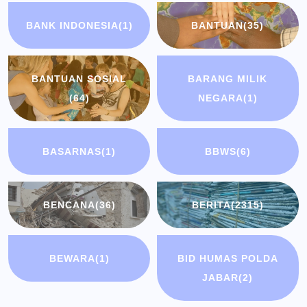
BANK INDONESIA
(1)
BANTUAN
(35)
BANTUAN SOSIAL
BARANG MILIK
(64)
NEGARA
(1)
BASARNAS
(1)
BBWS
(6)
BENCANA
(36)
BERITA
(2315)
BEWARA
(1)
BID HUMAS POLDA
JABAR
(2)