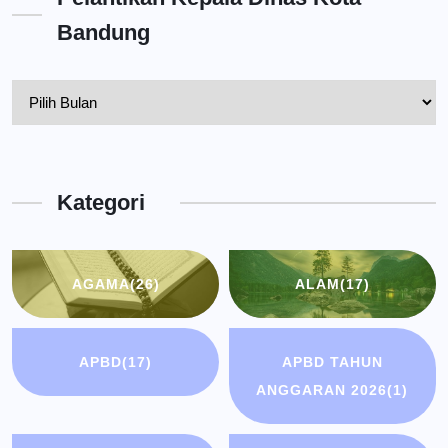
Bandung
Pelantikan
Kepala
Dinas
Kota
Kategori
Bandung
AGAMA
(26)
ALAM
(17)
APBD
(17)
APBD TAHUN
ANGGARAN 2026
(1)