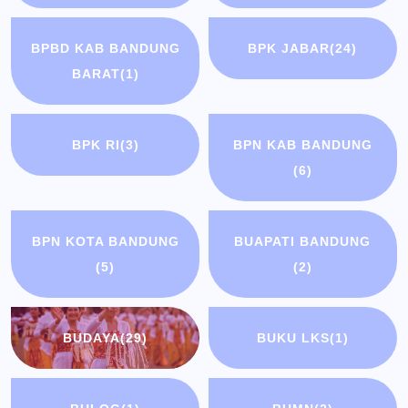
BPBD KAB BANDUNG
BPK JABAR
(24)
BARAT
(1)
BPK RI
(3)
BPN KAB BANDUNG
(6)
BPN KOTA BANDUNG
BUAPATI BANDUNG
(5)
(2)
BUDAYA
(29)
BUKU LKS
(1)