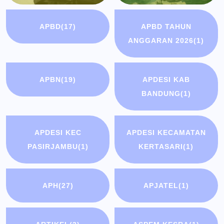
APBD
(17)
APBD TAHUN
ANGGARAN 2026
(1)
APBN
(19)
APDESI KAB
BANDUNG
(1)
APDESI KEC
APDESI KECAMATAN
PASIRJAMBU
(1)
KERTASARI
(1)
APH
(27)
APJATEL
(1)