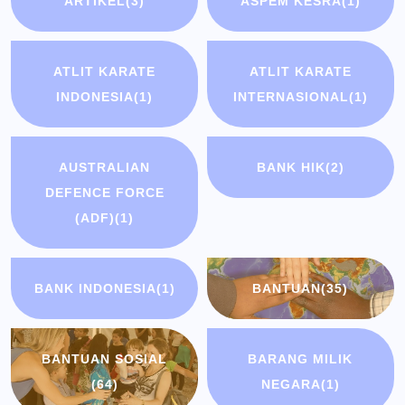
ARTIKEL
(3)
ASPEM KESRA
(1)
ATLIT KARATE
ATLIT KARATE
INDONESIA
(1)
INTERNASIONAL
(1)
AUSTRALIAN
BANK HIK
(2)
DEFENCE FORCE
(ADF)
(1)
BANK INDONESIA
(1)
BANTUAN
(35)
BANTUAN SOSIAL
BARANG MILIK
(64)
NEGARA
(1)