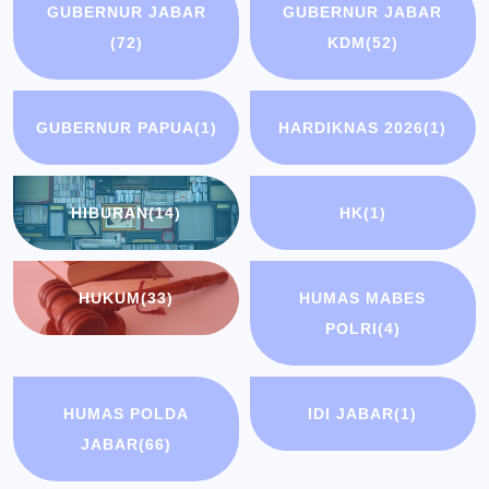
GUBERNUR JABAR
GUBERNUR JABAR
(72)
KDM
(52)
GUBERNUR PAPUA
(1)
HARDIKNAS 2026
(1)
HIBURAN
(14)
HK
(1)
HUKUM
(33)
HUMAS MABES
POLRI
(4)
HUMAS POLDA
IDI JABAR
(1)
JABAR
(66)