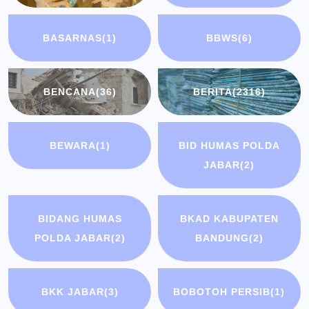
BASARNAS
(1)
BBWS
(6)
BENCANA
(36)
BERITA
(2316)
BEWARA
(1)
BID HUMAS POLDA
JABAR
(2)
BIDANG HUMAS
BKAD KABUPATEN
POLDA JABAR
(2)
BANDUNG
(2)
BKK JABAR
(3)
BOBOTOH PERSIB
(1)