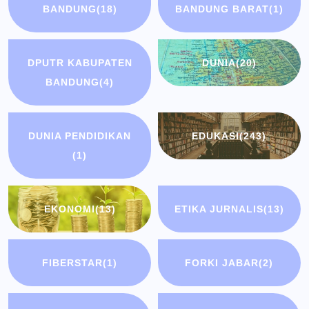
BANDUNG
(18)
BANDUNG BARAT
(1)
DPUTR KABUPATEN
DUNIA
(20)
BANDUNG
(4)
DUNIA PENDIDIKAN
EDUKASI
(243)
(1)
EKONOMI
(13)
ETIKA JURNALIS
(13)
FIBERSTAR
(1)
FORKI JABAR
(2)