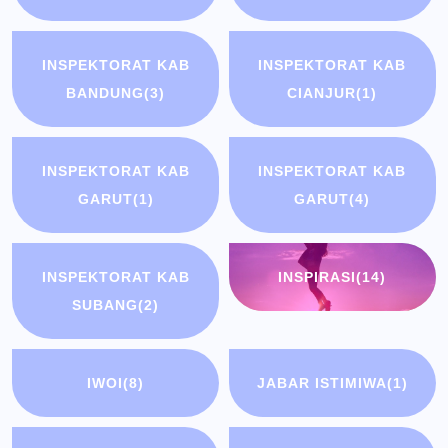
INSPEKTORAT KAB
INSPEKTORAT KAB
BANDUNG
(3)
CIANJUR
(1)
INSPEKTORAT KAB
INSPEKTORAT KAB
GARUT
(1)
GARUT
(4)
INSPEKTORAT KAB
INSPIRASI
(14)
SUBANG
(2)
IWOI
(8)
JABAR ISTIMIWA
(1)