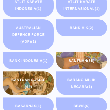
ATLIT KARATE
ATLIT KARATE
INDONESIA
(1)
INTERNASIONAL
(1)
AUSTRALIAN
BANK HIK
(2)
DEFENCE FORCE
(ADF)
(1)
BANK INDONESIA
(1)
BANTUAN
(35)
BANTUAN SOSIAL
BARANG MILIK
(64)
NEGARA
(1)
BASARNAS
(1)
BBWS
(6)