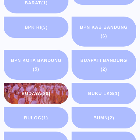
BARAT
(1)
BPK RI
(3)
BPN KAB BANDUNG
(6)
BPN KOTA BANDUNG
BUAPATI BANDUNG
(5)
(2)
BUDAYA
(29)
BUKU LKS
(1)
BULOG
(1)
BUMN
(2)