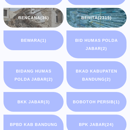
BENCANA
(36)
BERITA
(2315)
BEWARA
(1)
BID HUMAS POLDA
JABAR
(2)
BIDANG HUMAS
BKAD KABUPATEN
POLDA JABAR
(2)
BANDUNG
(2)
BKK JABAR
(3)
BOBOTOH PERSIB
(1)
BPBD KAB BANDUNG
BPK JABAR
(24)