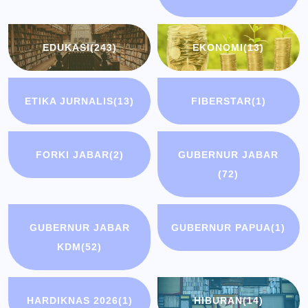
EDUKASI
(243)
EKONOMI
(13)
ETIKA JURNALIS
(13)
FIBERSTAR
(1)
FORKI JABAR
(2)
GUBERNUR JABAR
(72)
GUBERNUR JABAR
GUBERNUR PAPUA
(1)
KDM
(52)
HARDIKNAS 2026
(1)
HIBURAN
(14)