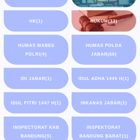
HK
(1)
HUKUM
(33)
HUMAS MABES
HUMAS POLDA
POLRI
(4)
JABAR
(66)
IDI JABAR
(1)
IDUL ADHA 1445 H
(1)
IDUL FITRI 1447 H
(1)
INKANAS JABAR
(1)
INSPECTORAT KAB
INSPEKTORAT
BANDUNG
(5)
BANDUNG BARAT
(1)