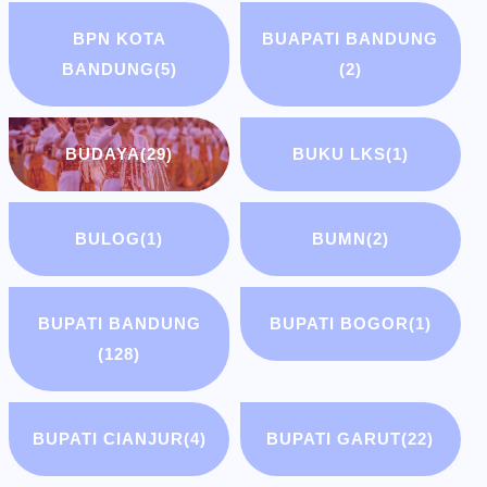
BPN KOTA
BUAPATI BANDUNG
BANDUNG
(5)
(2)
BUDAYA
(29)
BUKU LKS
(1)
BULOG
(1)
BUMN
(2)
BUPATI BANDUNG
BUPATI BOGOR
(1)
(128)
BUPATI CIANJUR
(4)
BUPATI GARUT
(22)