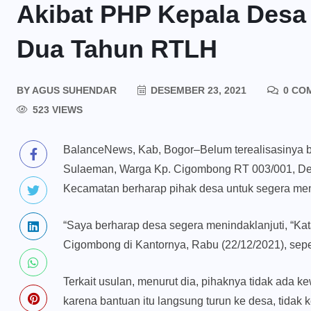
Akibat PHP Kepala Des
Dua Tahun RTLH
BY
AGUS SUHENDAR
DESEMBER 23, 2021
0 CO
523 VIEWS
BalanceNews, Kab, Bogor–Belum terealisasinya b
Sulaeman, Warga Kp. Cigombong RT 003/001, De
Kecamatan berharap pihak desa untuk segera meni
“Saya berharap desa segera menindaklanjuti, “Ka
Cigombong di Kantornya, Rabu (22/12/2021), sepert
Terkait usulan, menurut dia, pihaknya tidak ada 
karena bantuan itu langsung turun ke desa, tida