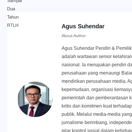
Agus Suhendar
About Author
Agus Suhendar Pendiri & Pemili
adalah wartawan senior kelahiran
nasional. Ia merupakan pendiri d
perusahaan yang menaungi Balan
mendirikan perusahaan media, Ag
kepemudaan, organisasi kemasyar
pemerintah dan pemberantasan k
kritis dan komitmen kuat terhadap 
publik. Melalui media-media yan
jurnalisme berimbang, independen
pilar kontrol sosial dalam kehid