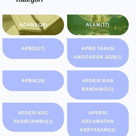
AGAMA
(26)
ALAM
(17)
APBD
(17)
APBD TAHUN
ANGGARAN 2026
(1)
APBN
(19)
APDESI KAB
BANDUNG
(1)
APDESI KEC
APDESI
PASIRJAMBU
(1)
KECAMATAN
KERTASARI
(1)