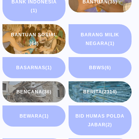
BANK INDONESIA
BANTUAN
(35)
(1)
BANTUAN SOSIAL
BARANG MILIK
(64)
NEGARA
(1)
BASARNAS
(1)
BBWS
(6)
BENCANA
(36)
BERITA
(2314)
BEWARA
(1)
BID HUMAS POLDA
JABAR
(2)