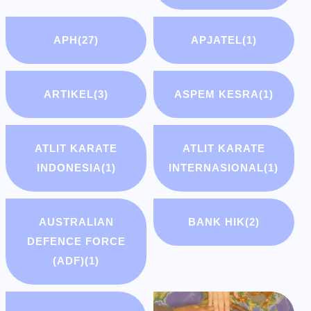
APH
(27)
APJATEL
(1)
ARTIKEL
(3)
ASPEM KESRA
(1)
ATLIT KARATE
ATLIT KARATE
INDONESIA
(1)
INTERNASIONAL
(1)
AUSTRALIAN
BANK HIK
(2)
DEFENCE FORCE
(ADF)
(1)