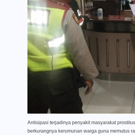
Antisipasi terjadinya penyakit masyarakat prostit
berkurangnya kerumunan warga guna memutus ran