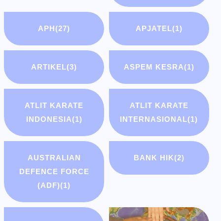
APH
(27)
APJATEL
(1)
ARTIKEL
(3)
ASPEM KESRA
(1)
ATLIT KARATE
ATLIT KARATE
INDONESIA
(1)
INTERNASIONAL
(1)
AUSTRALIAN
BANK HIK
(2)
DEFENCE FORCE
(ADF)
(1)