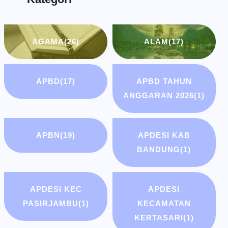
AGAMA
(26)
ALAM
(17)
APBD
(17)
APBD TAHUN
ANGGARAN 2026
(1)
APBN
(19)
APDESI KAB
BANDUNG
(1)
APDESI KEC
APDESI
PASIRJAMBU
(1)
KECAMATAN
KERTASARI
(1)