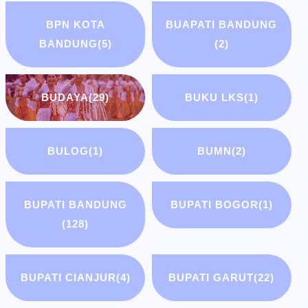
BPN KOTA
BUAPATI BANDUNG
BANDUNG
(5)
(2)
BUDAYA
(29)
BUKU LKS
(1)
BULOG
(1)
BUMN
(2)
BUPATI BANDUNG
BUPATI BOGOR
(1)
(128)
BUPATI CIANJUR
(4)
BUPATI GARUT
(22)