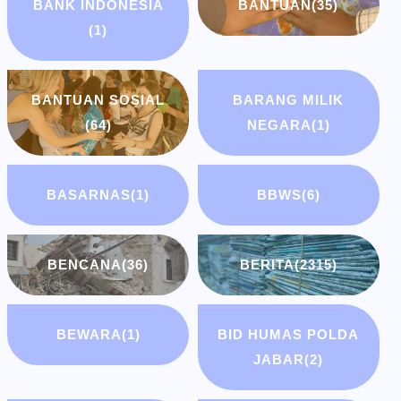
BANK INDONESIA
BANTUAN
(35)
(1)
BANTUAN SOSIAL
BARANG MILIK
(64)
NEGARA
(1)
BASARNAS
(1)
BBWS
(6)
BENCANA
(36)
BERITA
(2315)
BEWARA
(1)
BID HUMAS POLDA
JABAR
(2)