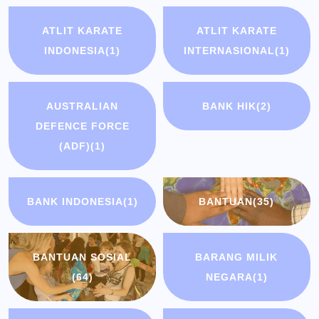
ATLIT KARATE
ATLIT KARATE
INDONESIA
(1)
INTERNASIONAL
(1)
AUSTRALIAN
BANK HIK
(2)
DEFENCE FORCE
(ADF)
(1)
BANK INDONESIA
(1)
BANTUAN
(35)
BANTUAN SOSIAL
BARANG MILIK
(64)
NEGARA
(1)