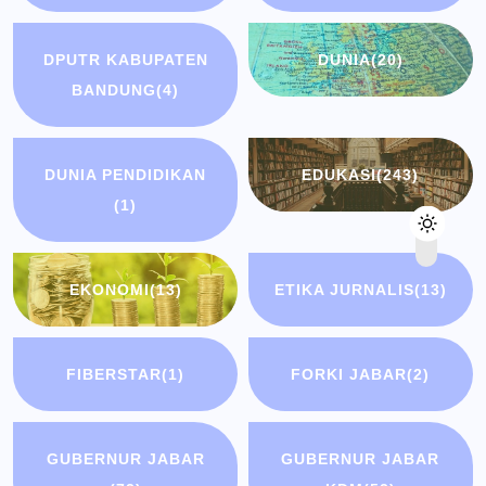
DPUTR KABUPATEN
DUNIA
(20)
BANDUNG
(4)
DUNIA PENDIDIKAN
EDUKASI
(243)
(1)
EKONOMI
(13)
ETIKA JURNALIS
(13)
FIBERSTAR
(1)
FORKI JABAR
(2)
GUBERNUR JABAR
GUBERNUR JABAR