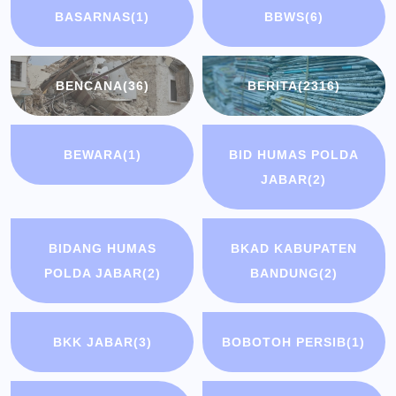
BASARNAS
(1)
BBWS
(6)
BENCANA
(36)
BERITA
(2316)
BEWARA
(1)
BID HUMAS POLDA
JABAR
(2)
BIDANG HUMAS
BKAD KABUPATEN
POLDA JABAR
(2)
BANDUNG
(2)
BKK JABAR
(3)
BOBOTOH PERSIB
(1)