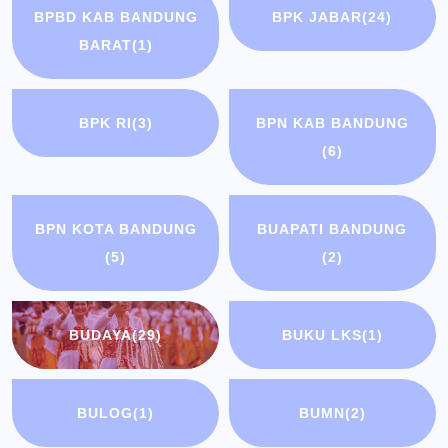
BPBD KAB BANDUNG
BPK JABAR
(24)
BARAT
(1)
BPK RI
(3)
BPN KAB BANDUNG
(6)
BPN KOTA BANDUNG
BUAPATI BANDUNG
(5)
(2)
BUDAYA
(29)
BUKU LKS
(1)
BULOG
(1)
BUMN
(2)