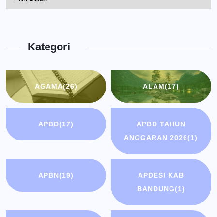
Kepala
Dinas
Kota
Kategori
Bandung
AGAMA
(26)
ALAM
(17)
APBD
(17)
APBD TAHUN
ANGGARAN 2026
(1)
APBN
(19)
APDESI KAB
BANDUNG
(1)