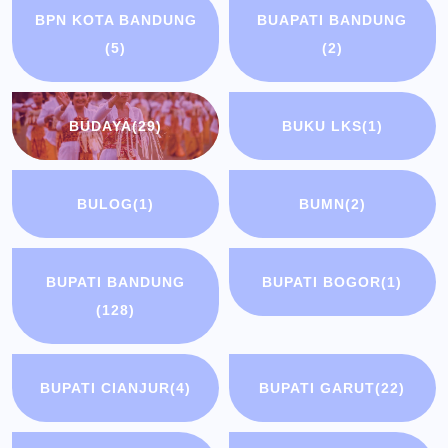
BPN KOTA BANDUNG
BUAPATI BANDUNG
(5)
(2)
BUDAYA
(29)
BUKU LKS
(1)
BULOG
(1)
BUMN
(2)
BUPATI BANDUNG
BUPATI BOGOR
(1)
(128)
BUPATI CIANJUR
(4)
BUPATI GARUT
(22)