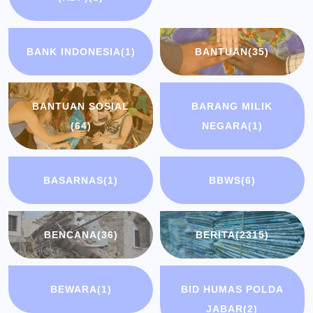
BANK INDONESIA
(1)
BANTUAN
(35)
BANTUAN SOSIAL
BARANG MILIK
(64)
NEGARA
(1)
BASARNAS
(1)
BBWS
(6)
BENCANA
(36)
BERITA
(2315)
BEWARA
(1)
BID HUMAS POLDA
JABAR
(2)