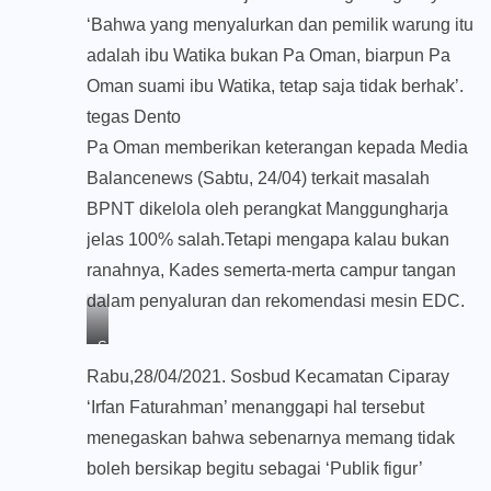
‘Bahwa yang menyalurkan dan pemilik warung itu
adalah ibu Watika bukan Pa Oman, biarpun Pa
Oman suami ibu Watika, tetap saja tidak berhak’.
tegas Dento
Pa Oman memberikan keterangan kepada Media
Balancenews (Sabtu, 24/04) terkait masalah
BPNT dikelola oleh perangkat Manggungharja
jelas 100% salah.Tetapi mengapa kalau bukan
ranahnya, Kades semerta-merta campur tangan
dalam penyaluran dan rekomendasi mesin EDC.
Sosbud
kec.Ciparay
Rabu,28/04/2021. Sosbud Kecamatan Ciparay
‘Irfan Faturahman’ menanggapi hal tersebut
menegaskan bahwa sebenarnya memang tidak
boleh bersikap begitu sebagai ‘Publik figur’