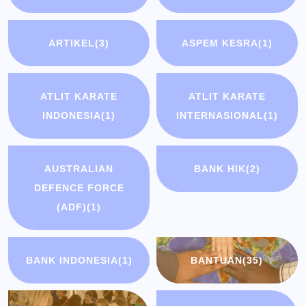
ARTIKEL
(3)
ASPEM KESRA
(1)
ATLIT KARATE
ATLIT KARATE
INDONESIA
(1)
INTERNASIONAL
(1)
AUSTRALIAN
BANK HIK
(2)
DEFENCE FORCE
(ADF)
(1)
BANK INDONESIA
(1)
BANTUAN
(35)