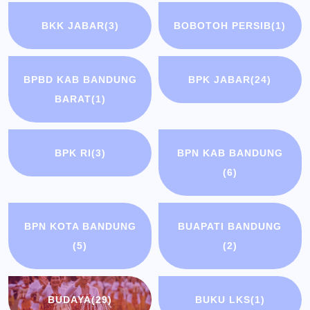
BKK JABAR
(3)
BOBOTOH PERSIB
(1)
BPBD KAB BANDUNG
BPK JABAR
(24)
BARAT
(1)
BPK RI
(3)
BPN KAB BANDUNG
(6)
BPN KOTA BANDUNG
BUAPATI BANDUNG
(5)
(2)
BUDAYA
(29)
BUKU LKS
(1)