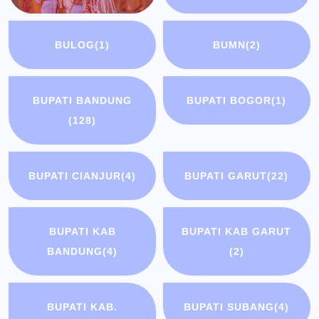
BULOG
(1)
BUMN
(2)
BUPATI BANDUNG
BUPATI BOGOR
(1)
(128)
BUPATI CIANJUR
(4)
BUPATI GARUT
(22)
BUPATI KAB
BUPATI KAB GARUT
BANDUNG
(4)
(2)
BUPATI KAB.
BUPATI SUBANG
(4)