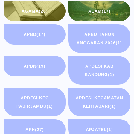
AGAMA
(26)
ALAM
(17)
APBD
(17)
APBD TAHUN
ANGGARAN 2026
(1)
APBN
(19)
APDESI KAB
BANDUNG
(1)
APDESI KEC
APDESI KECAMATAN
PASIRJAMBU
(1)
KERTASARI
(1)
APH
(27)
APJATEL
(1)