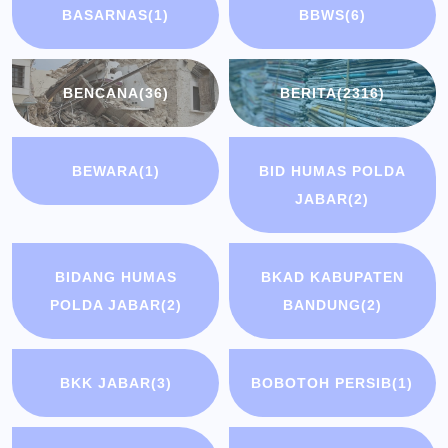
BASARNAS
(1)
BBWS
(6)
BENCANA
(36)
BERITA
(2316)
BEWARA
(1)
BID HUMAS POLDA
JABAR
(2)
BIDANG HUMAS
BKAD KABUPATEN
POLDA JABAR
(2)
BANDUNG
(2)
BKK JABAR
(3)
BOBOTOH PERSIB
(1)