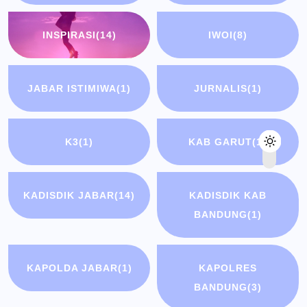
INSPIRASI
(14)
IWOI
(8)
JABAR ISTIMIWA
(1)
JURNALIS
(1)
K3
(1)
KAB GARUT
(1)
KADISDIK JABAR
(14)
KADISDIK KAB
BANDUNG
(1)
KAPOLDA JABAR
(1)
KAPOLRES
BANDUNG
(3)