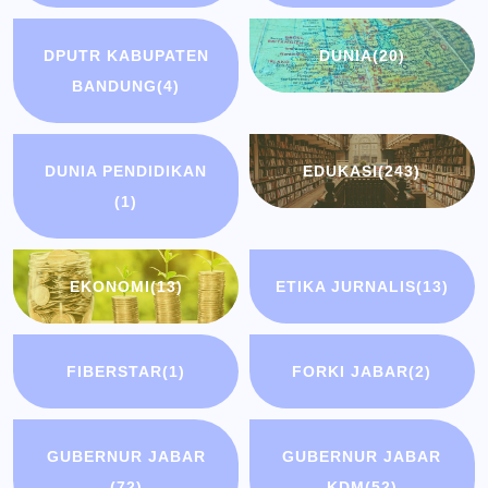
DPUTR KABUPATEN
DUNIA
(20)
BANDUNG
(4)
DUNIA PENDIDIKAN
EDUKASI
(243)
(1)
EKONOMI
(13)
ETIKA JURNALIS
(13)
FIBERSTAR
(1)
FORKI JABAR
(2)
GUBERNUR JABAR
GUBERNUR JABAR
(72)
KDM
(52)