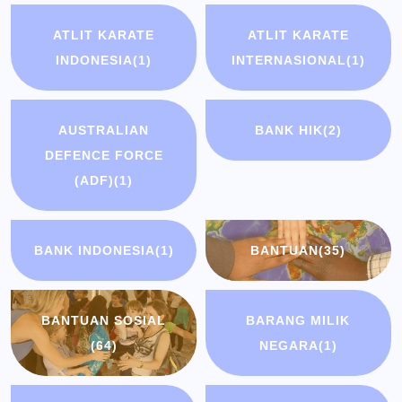
ATLIT KARATE
ATLIT KARATE
INDONESIA
(1)
INTERNASIONAL
(1)
AUSTRALIAN
BANK HIK
(2)
DEFENCE FORCE
(ADF)
(1)
BANK INDONESIA
(1)
BANTUAN
(35)
BANTUAN SOSIAL
BARANG MILIK
(64)
NEGARA
(1)