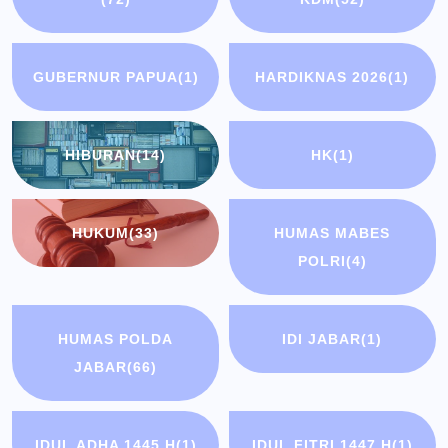
GUBERNUR PAPUA
(1)
HARDIKNAS 2026
(1)
HIBURAN
(14)
HK
(1)
HUKUM
(33)
HUMAS MABES
POLRI
(4)
HUMAS POLDA
IDI JABAR
(1)
JABAR
(66)
IDUL ADHA 1445 H
(1)
IDUL FITRI 1447 H
(1)