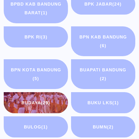
BPBD KAB BANDUNG
BPK JABAR
(24)
BARAT
(1)
BPK RI
(3)
BPN KAB BANDUNG
(6)
BPN KOTA BANDUNG
BUAPATI BANDUNG
(5)
(2)
BUDAYA
(29)
BUKU LKS
(1)
BULOG
(1)
BUMN
(2)