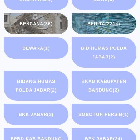
BENCANA
(36)
BERITA
(2314)
BEWARA
(1)
BID HUMAS POLDA
JABAR
(2)
BIDANG HUMAS
BKAD KABUPATEN
POLDA JABAR
(2)
BANDUNG
(2)
BKK JABAR
(3)
BOBOTOH PERSIB
(1)
BPBD KAB BANDUNG
BPK JABAR
(24)