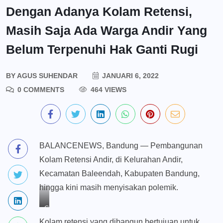
Dengan Adanya Kolam Retensi,
Masih Saja Ada Warga Andir Yang
Belum Terpenuhi Hak Ganti Rugi
BY
AGUS SUHENDAR
JANUARI 6, 2022
0 COMMENTS
464 VIEWS
BALANCENEWS, Bandung — Pembangunan
Kolam Retensi Andir, di Kelurahan Andir,
Kecamatan Baleendah, Kabupaten Bandung,
hingga kini masih menyisakan polemik.
Gambar
masuk
Kolam retensi yang dibangun bertujuan untuk