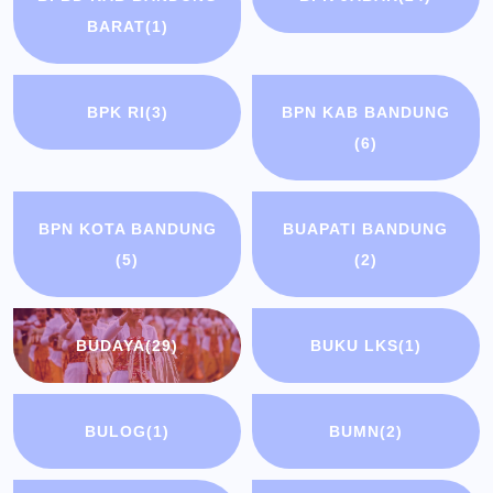
BARAT
(1)
BPK RI
(3)
BPN KAB BANDUNG
(6)
BPN KOTA BANDUNG
BUAPATI BANDUNG
(5)
(2)
BUDAYA
(29)
BUKU LKS
(1)
BULOG
(1)
BUMN
(2)