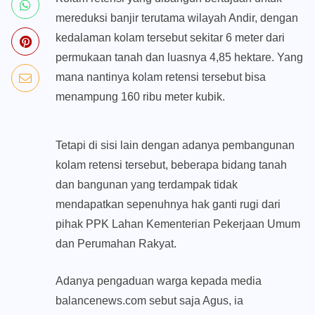
kolam
mereduksi banjir terutama wilayah Andir, dengan
retensi
kedalaman kolam tersebut sekitar 6 meter dari
yang
permukaan tanah dan luasnya 4,85 hektare. Yang
dulunya
mana nantinya kolam retensi tersebut bisa
perkampungan
Andir
menampung 160 ribu meter kubik.
Cibadak
kecamatan
baleendah
Tetapi di sisi lain dengan adanya pembangunan
kolam retensi tersebut, beberapa bidang tanah
dan bangunan yang terdampak tidak
mendapatkan sepenuhnya hak ganti rugi dari
pihak PPK Lahan Kementerian Pekerjaan Umum
dan Perumahan Rakyat.
Adanya pengaduan warga kepada media
balancenews.com
sebut saja Agus, ia