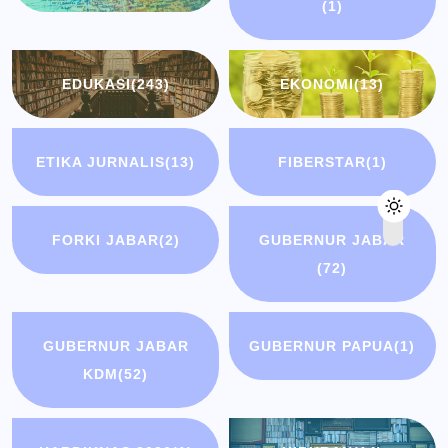
(1)
EDUKASI
(243)
EKONOMI
(13)
ETIKA JURNALIS
(13)
FIBERSTAR
(1)
FORKI JABAR
(2)
GUBERNUR JABAR
(72)
GUBERNUR JABAR
GUBERNUR PAPUA
(1)
KDM
(52)