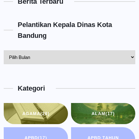
Berita Terbaru
Pelantikan Kepala Dinas Kota
Bandung
Pelantikan
Kepala
Dinas
Kota
Kategori
Bandung
AGAMA
(26)
ALAM
(17)
APBD
(17)
APBD TAHUN