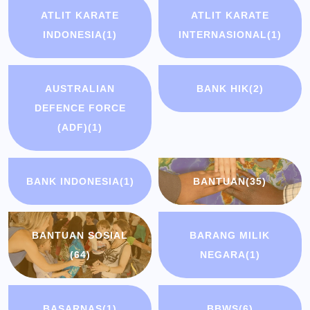
ATLIT KARATE
ATLIT KARATE
INDONESIA
(1)
INTERNASIONAL
(1)
AUSTRALIAN
BANK HIK
(2)
DEFENCE FORCE
(ADF)
(1)
BANK INDONESIA
(1)
BANTUAN
(35)
BANTUAN SOSIAL
BARANG MILIK
(64)
NEGARA
(1)
BASARNAS
(1)
BBWS
(6)