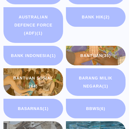
AUSTRALIAN
BANK HIK
(2)
DEFENCE FORCE
(ADF)
(1)
BANK INDONESIA
(1)
BANTUAN
(35)
BANTUAN SOSIAL
BARANG MILIK
(64)
NEGARA
(1)
BASARNAS
(1)
BBWS
(6)