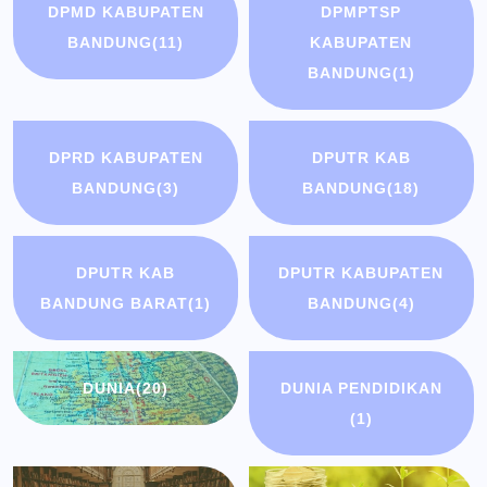
DPMD KABUPATEN
DPMPTSP
BANDUNG
(11)
KABUPATEN
BANDUNG
(1)
DPRD KABUPATEN
DPUTR KAB
BANDUNG
(3)
BANDUNG
(18)
DPUTR KAB
DPUTR KABUPATEN
BANDUNG BARAT
(1)
BANDUNG
(4)
DUNIA
(20)
DUNIA PENDIDIKAN
(1)