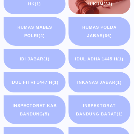
HK
(1)
HUKUM
(33)
HUMAS MABES
HUMAS POLDA
POLRI
(4)
JABAR
(66)
IDI JABAR
(1)
IDUL ADHA 1445 H
(1)
IDUL FITRI 1447 H
(1)
INKANAS JABAR
(1)
INSPECTORAT KAB
INSPEKTORAT
BANDUNG
(5)
BANDUNG BARAT
(1)