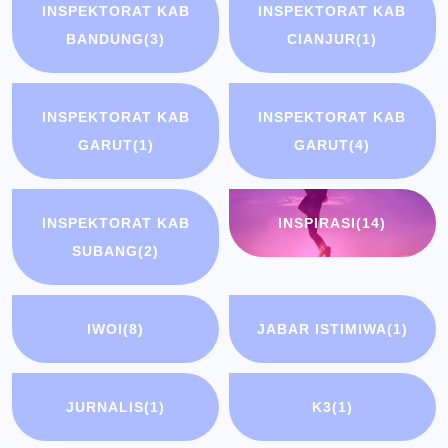
INSPEKTORAT KAB
INSPEKTORAT KAB
BANDUNG
(3)
CIANJUR
(1)
INSPEKTORAT KAB
INSPEKTORAT KAB
GARUT
(1)
GARUT
(4)
INSPEKTORAT KAB
INSPIRASI
(14)
SUBANG
(2)
IWOI
(8)
JABAR ISTIMIWA
(1)
JURNALIS
(1)
K3
(1)