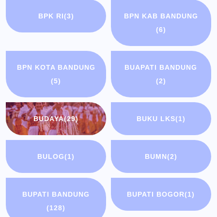
BPK RI
(3)
BPN KAB BANDUNG
(6)
BPN KOTA BANDUNG
BUAPATI BANDUNG
(5)
(2)
BUDAYA
(29)
BUKU LKS
(1)
BULOG
(1)
BUMN
(2)
BUPATI BANDUNG
BUPATI BOGOR
(1)
(128)