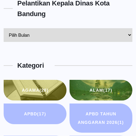
Pelantikan Kepala Dinas Kota
Bandung
Pelantikan
Kepala
Dinas
Kota
Kategori
Bandung
AGAMA
(26)
ALAM
(17)
APBD
(17)
APBD TAHUN
ANGGARAN 2026
(1)