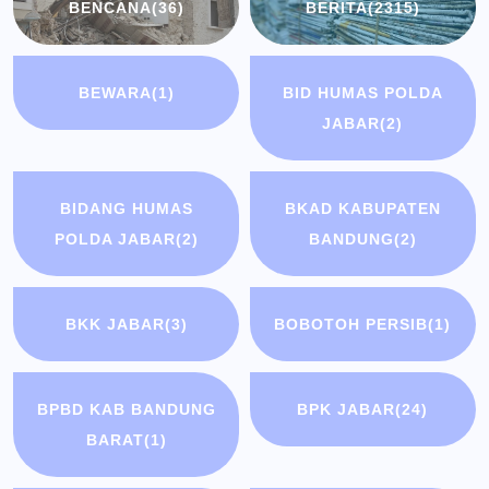
BENCANA
(36)
BERITA
(2315)
BEWARA
(1)
BID HUMAS POLDA
JABAR
(2)
BIDANG HUMAS
BKAD KABUPATEN
POLDA JABAR
(2)
BANDUNG
(2)
BKK JABAR
(3)
BOBOTOH PERSIB
(1)
BPBD KAB BANDUNG
BPK JABAR
(24)
BARAT
(1)