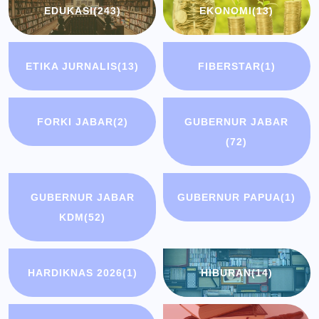
EDUKASI
(243)
EKONOMI
(13)
ETIKA JURNALIS
(13)
FIBERSTAR
(1)
FORKI JABAR
(2)
GUBERNUR JABAR
(72)
GUBERNUR JABAR
GUBERNUR PAPUA
(1)
KDM
(52)
HARDIKNAS 2026
(1)
HIBURAN
(14)