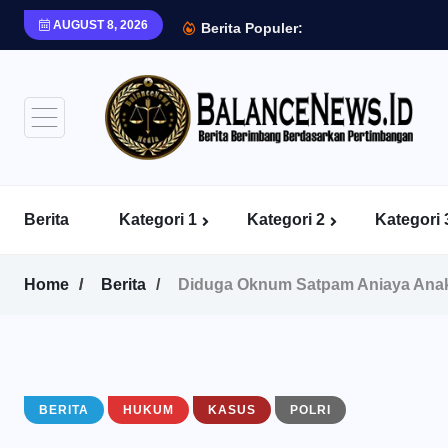
AUGUST 8, 2026
Berita Populer:
Berita
Kategori 1
Kategori 2
Kategori 
Home
Berita
Diduga Oknum Satpam Aniaya Ana
BERITA
HUKUM
KASUS
POLRI