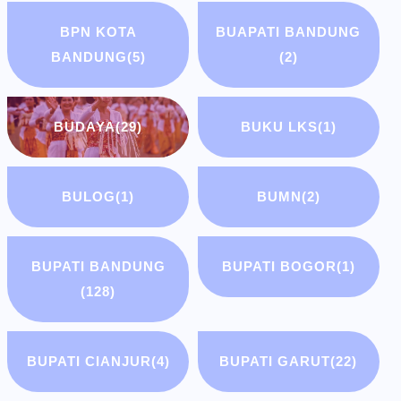
BPN KOTA
BUAPATI BANDUNG
BANDUNG
(5)
(2)
BUDAYA
(29)
BUKU LKS
(1)
BULOG
(1)
BUMN
(2)
BUPATI BANDUNG
BUPATI BOGOR
(1)
(128)
BUPATI CIANJUR
(4)
BUPATI GARUT
(22)