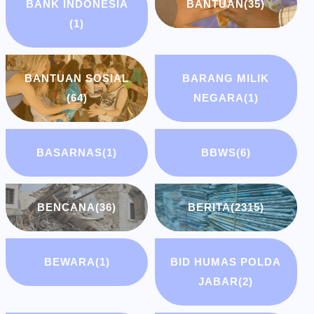
BANK INDONESIA
BANTUAN
(35)
(1)
BANTUAN SOSIAL
BARANG MILIK
(64)
NEGARA
(1)
BASARNAS
(1)
BBWS
(6)
BENCANA
(36)
BERITA
(2315)
BEWARA
(1)
BID HUMAS POLDA
JABAR
(2)