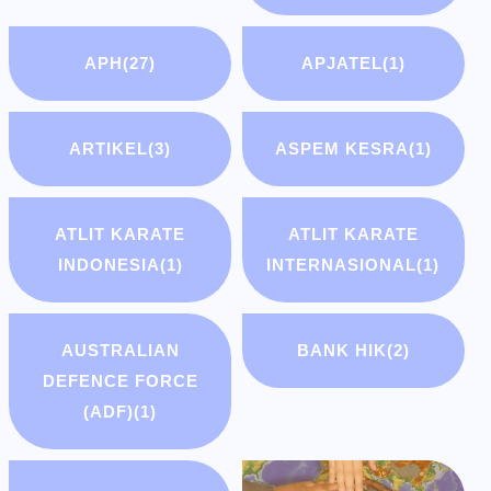
APH
(27)
APJATEL
(1)
ARTIKEL
(3)
ASPEM KESRA
(1)
ATLIT KARATE
ATLIT KARATE
INDONESIA
(1)
INTERNASIONAL
(1)
AUSTRALIAN
BANK HIK
(2)
DEFENCE FORCE
(ADF)
(1)