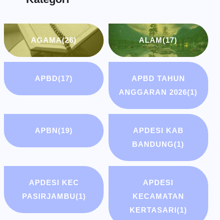
AGAMA
(26)
ALAM
(17)
APBD
(17)
APBD TAHUN
ANGGARAN 2026
(1)
APBN
(19)
APDESI KAB
BANDUNG
(1)
APDESI KEC
APDESI
PASIRJAMBU
(1)
KECAMATAN
KERTASARI
(1)