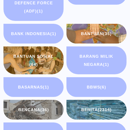
DEFENCE FORCE
(ADF)
(1)
BANK INDONESIA
(1)
BANTUAN
(35)
BANTUAN SOSIAL
BARANG MILIK
(64)
NEGARA
(1)
BASARNAS
(1)
BBWS
(6)
BENCANA
(36)
BERITA
(2314)