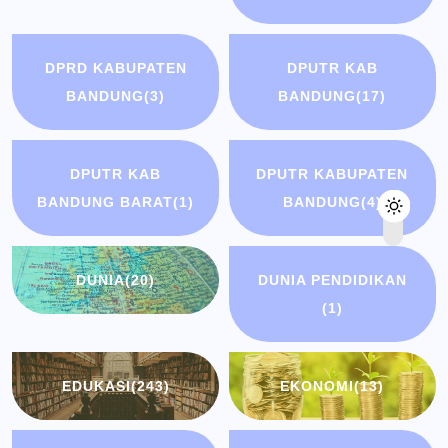
DPRD KABUPATEN
DPUTR KAB
BANDUNG
(3)
BANDUNG
(17)
DPUTR KAB
DPUTR KABUPATEN
BANDUNG BARAT
(1)
BANDUNG
(4)
DUNIA
(20)
DUNIA PENDIDIKAN
(1)
EDUKASI
(243)
EKONOMI
(13)