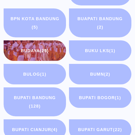
BPN KOTA BANDUNG
BUAPATI BANDUNG
(5)
(2)
BUDAYA
(29)
BUKU LKS
(1)
BULOG
(1)
BUMN
(2)
BUPATI BANDUNG
BUPATI BOGOR
(1)
(128)
BUPATI CIANJUR
(4)
BUPATI GARUT
(22)