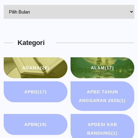
Pelantikan
Kepala
Dinas
Kota
Kategori
Bandung
AGAMA
(26)
ALAM
(17)
APBD
(17)
APBD TAHUN
ANGGARAN 2026
(1)
APBN
(19)
APDESI KAB
BANDUNG
(1)