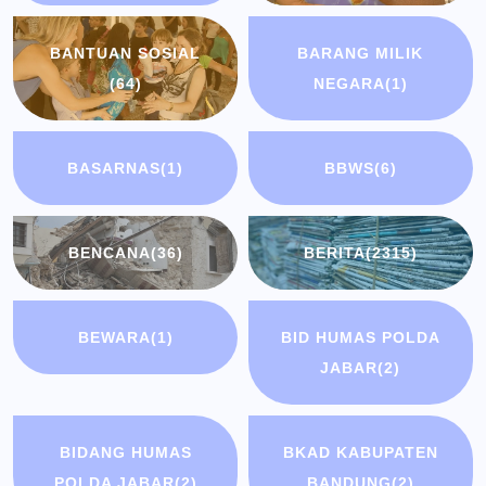
BANTUAN SOSIAL
BARANG MILIK
(64)
NEGARA
(1)
BASARNAS
(1)
BBWS
(6)
BENCANA
(36)
BERITA
(2315)
BEWARA
(1)
BID HUMAS POLDA
JABAR
(2)
BIDANG HUMAS
BKAD KABUPATEN
POLDA JABAR
(2)
BANDUNG
(2)