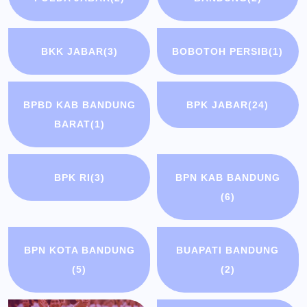
BKK JABAR
(3)
BOBOTOH PERSIB
(1)
BPBD KAB BANDUNG
BPK JABAR
(24)
BARAT
(1)
BPK RI
(3)
BPN KAB BANDUNG
(6)
BPN KOTA BANDUNG
BUAPATI BANDUNG
(5)
(2)