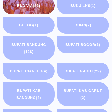
BUDAYA
(29)
BUKU LKS
(1)
BULOG
(1)
BUMN
(2)
BUPATI BANDUNG
BUPATI BOGOR
(1)
(128)
BUPATI CIANJUR
(4)
BUPATI GARUT
(22)
BUPATI KAB
BUPATI KAB GARUT
BANDUNG
(4)
(2)