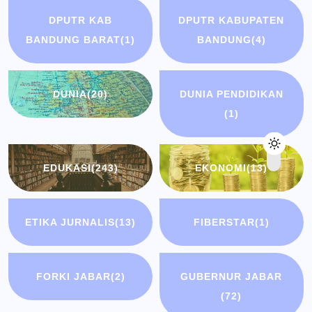
DPUTR KAB
DPUTR KABUPATEN
BANDUNG BARAT
(1)
BANDUNG
(4)
DUNIA
(20)
DUNIA PENDIDIKAN
(1)
EDUKASI
(243)
EKONOMI
(13)
ETIKA JURNALIS
(13)
FIBERSTAR
(1)
FORKI JABAR
(2)
GUBERNUR JABAR
(72)