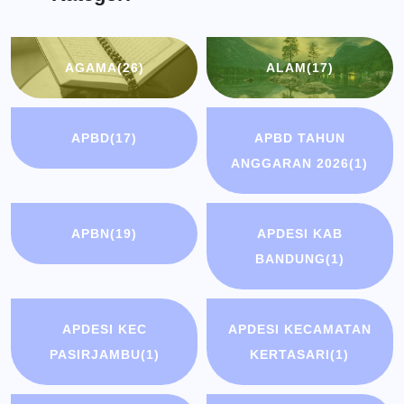
AGAMA
(26)
ALAM
(17)
APBD
(17)
APBD TAHUN
ANGGARAN 2026
(1)
APBN
(19)
APDESI KAB
BANDUNG
(1)
APDESI KEC
APDESI KECAMATAN
PASIRJAMBU
(1)
KERTASARI
(1)