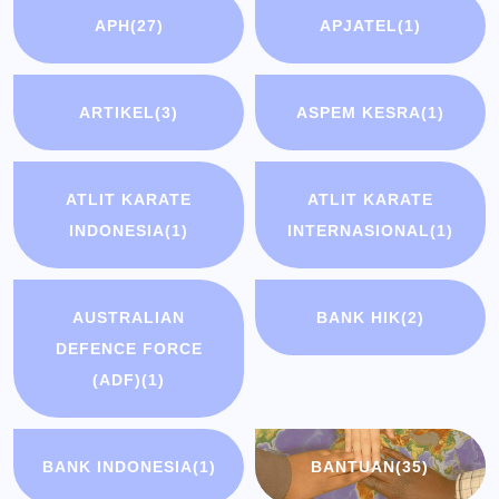
APH
(27)
APJATEL
(1)
ARTIKEL
(3)
ASPEM KESRA
(1)
ATLIT KARATE
ATLIT KARATE
INDONESIA
(1)
INTERNASIONAL
(1)
AUSTRALIAN
BANK HIK
(2)
DEFENCE FORCE
(ADF)
(1)
BANK INDONESIA
(1)
BANTUAN
(35)