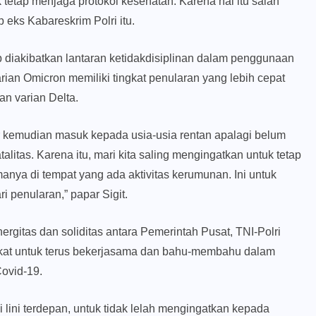
tetap menjaga protokol kesehatan. Karena hal itu salah
eks Kabareskrim Polri itu.
ap diakibatkan lantaran ketidakdisiplinan dalam penggunaan
arian Omicron memiliki tingkat penularan yang lebih cepat
an varian Delta.
 kemudian masuk kepada usia-usia rentan apalagi belum
alitas. Karena itu, mari kita saling mengingatkan untuk tetap
anya di tempat yang ada aktivitas kerumunan. Ini untuk
 penularan,” papar Sigit.
nergitas dan soliditas antara Pemerintah Pusat, TNI-Polri
kat untuk terus bekerjasama dan bahu-membahu dalam
ovid-19.
di lini terdepan, untuk tidak lelah mengingatkan kepada