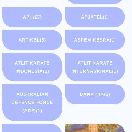
APH
(27)
APJATEL
(1)
ARTIKEL
(3)
ASPEM KESRA
(1)
ATLIT KARATE
ATLIT KARATE
INDONESIA
(1)
INTERNASIONAL
(1)
AUSTRALIAN
BANK HIK
(2)
DEFENCE FORCE
(ADF)
(1)