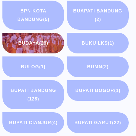
BPN KOTA
BUAPATI BANDUNG
BANDUNG
(5)
(2)
BUDAYA
(29)
BUKU LKS
(1)
BULOG
(1)
BUMN
(2)
BUPATI BANDUNG
BUPATI BOGOR
(1)
(128)
BUPATI CIANJUR
(4)
BUPATI GARUT
(22)