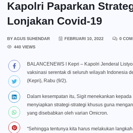
Kapolri Paparkan Strateg
Lonjakan Covid-19
BY
AGUS SUHENDAR
FEBRUARI 10, 2022
0 COM
440 VIEWS
BALANCENEWS l Kepri – Kapolri Jenderal Listyo 
vaksinasi serentak di seluruh wilayah Indonesia 
(Kepri), Rabu (9/2).
Dalam kesempatan itu, Sigit menekankan kepada s
menyiapkan strategi-strategi khusus guna mengan
yang disebabkan oleh varian Omicron.
“Sehingga tentunya kita harus melakukan langka