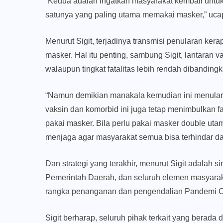
“Kedua adalah ingatkan masyarakat kembali untuk 
satunya yang paling utama memakai masker,” ucap 
Menurut Sigit, terjadinya transmisi penularan ker
masker. Hal itu penting, sambung Sigit, lantaran v
walaupun tingkat fatalitas lebih rendah dibandingk
“Namun demikian manakala kemudian ini menular
vaksin dan komorbid ini juga tetap menimbulkan fat
pakai masker. Bila perlu pakai masker double utam
menjaga agar masyarakat semua bisa terhindar dari
Dan strategi yang terakhir, menurut Sigit adalah si
Pemerintah Daerah, dan seluruh elemen masyara
rangka penanganan dan pengendalian Pandemi C
Sigit berharap, seluruh pihak terkait yang berada 