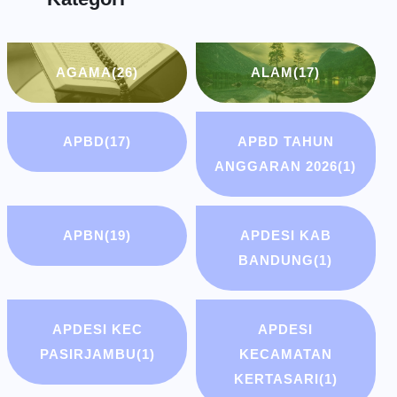
AGAMA
(26)
ALAM
(17)
APBD
(17)
APBD TAHUN
ANGGARAN 2026
(1)
APBN
(19)
APDESI KAB
BANDUNG
(1)
APDESI KEC
APDESI
PASIRJAMBU
(1)
KECAMATAN
KERTASARI
(1)