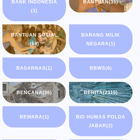
BANK INDONESIA
BANTUAN
(35)
(1)
BANTUAN SOSIAL
BARANG MILIK
(64)
NEGARA
(1)
BASARNAS
(1)
BBWS
(6)
BENCANA
(36)
BERITA
(2315)
BEWARA
(1)
BID HUMAS POLDA
JABAR
(2)