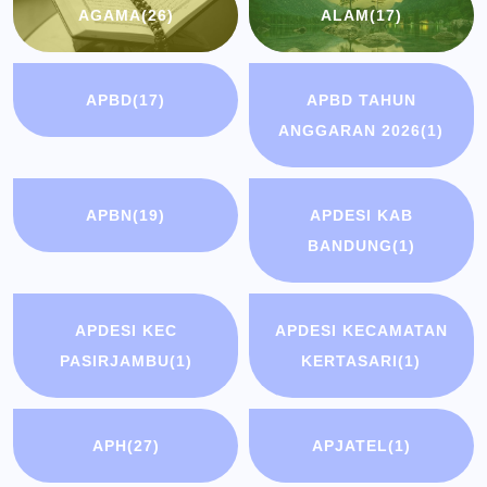
AGAMA
(26)
ALAM
(17)
APBD
(17)
APBD TAHUN
ANGGARAN 2026
(1)
APBN
(19)
APDESI KAB
BANDUNG
(1)
APDESI KEC
APDESI KECAMATAN
PASIRJAMBU
(1)
KERTASARI
(1)
APH
(27)
APJATEL
(1)