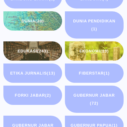
DUNIA
(20)
DUNIA PENDIDIKAN
(1)
EDUKASI
(243)
EKONOMI
(13)
ETIKA JURNALIS
(13)
FIBERSTAR
(1)
FORKI JABAR
(2)
GUBERNUR JABAR
(72)
GUBERNUR JABAR
GUBERNUR PAPUA
(1)