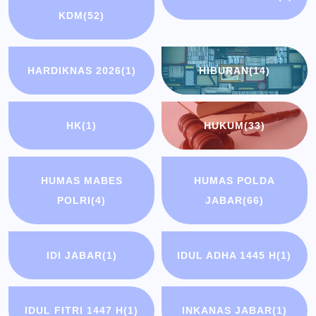
KDM
(52)
HARDIKNAS 2026
(1)
HIBURAN
(14)
HK
(1)
HUKUM
(33)
HUMAS MABES
HUMAS POLDA
POLRI
(4)
JABAR
(66)
IDI JABAR
(1)
IDUL ADHA 1445 H
(1)
IDUL FITRI 1447 H
(1)
INKANAS JABAR
(1)