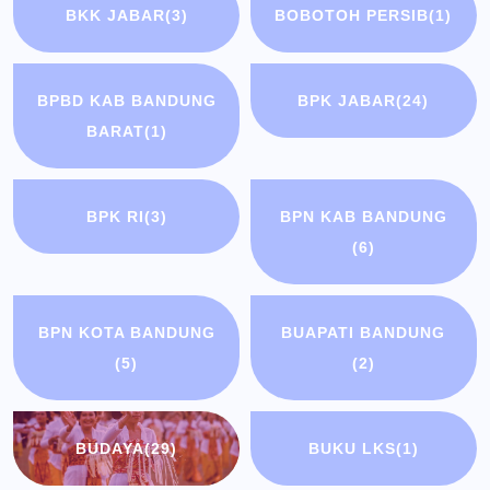
BKK JABAR
(3)
BOBOTOH PERSIB
(1)
BPBD KAB BANDUNG
BPK JABAR
(24)
BARAT
(1)
BPK RI
(3)
BPN KAB BANDUNG
(6)
BPN KOTA BANDUNG
BUAPATI BANDUNG
(5)
(2)
BUDAYA
(29)
BUKU LKS
(1)