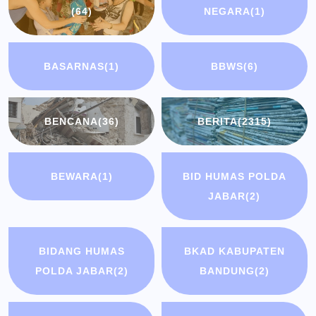
(64)
NEGARA
(1)
BASARNAS
(1)
BBWS
(6)
BENCANA
(36)
BERITA
(2315)
BEWARA
(1)
BID HUMAS POLDA
JABAR
(2)
BIDANG HUMAS
BKAD KABUPATEN
POLDA JABAR
(2)
BANDUNG
(2)