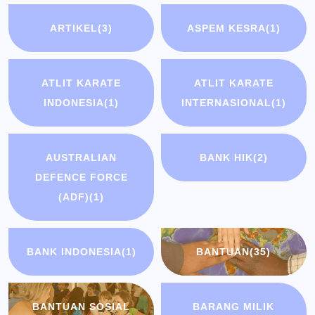
ARTIKEL
(3)
ASPEM KESRA
(1)
ATLIT KARATE
ATLIT KARATE
INDONESIA
(1)
INTERNASIONAL
(1)
AUSTRALIAN
BANK HIK
(2)
DEFENCE FORCE
(ADF)
(1)
BANK INDONESIA
(1)
BANTUAN
(35)
BANTUAN SOSIAL
BARANG MILIK