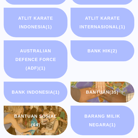
ATLIT KARATE
ATLIT KARATE
INDONESIA
(1)
INTERNASIONAL
(1)
AUSTRALIAN
BANK HIK
(2)
DEFENCE FORCE
(ADF)
(1)
BANK INDONESIA
(1)
BANTUAN
(35)
BANTUAN SOSIAL
BARANG MILIK
(64)
NEGARA
(1)