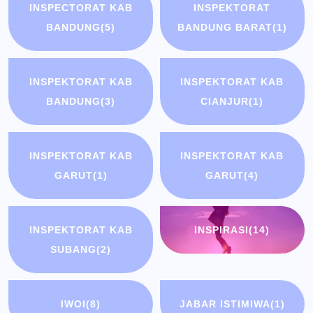
INSPECTORAT KAB
INSPEKTORAT
BANDUNG
(5)
BANDUNG BARAT
(1)
INSPEKTORAT KAB
INSPEKTORAT KAB
BANDUNG
(3)
CIANJUR
(1)
INSPEKTORAT KAB
INSPEKTORAT KAB
GARUT
(1)
GARUT
(4)
INSPEKTORAT KAB
INSPIRASI
(14)
SUBANG
(2)
IWOI
(8)
JABAR ISTIMIWA
(1)