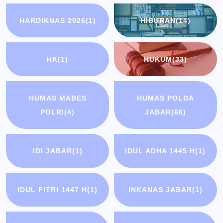
HARDIKNAS 2026
(1)
HIBURAN
(14)
HK
(1)
HUKUM
(33)
HUMAS MABES
HUMAS POLDA
POLRI
(4)
JABAR
(66)
IDI JABAR
(1)
IDUL ADHA 1445 H
(1)
IDUL FITRI 1447 H
(1)
INKANAS JABAR
(1)