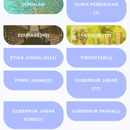
DUNIA
(20)
DUNIA PENDIDIKAN
(1)
EDUKASI
(243)
EKONOMI
(13)
ETIKA JURNALIS
(13)
FIBERSTAR
(1)
FORKI JABAR
(2)
GUBERNUR JABAR
(72)
GUBERNUR JABAR
GUBERNUR PAPUA
(1)
KDM
(52)