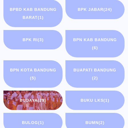
BPBD KAB BANDUNG
BPK JABAR
(24)
BARAT
(1)
BPK RI
(3)
BPN KAB BANDUNG
(6)
BPN KOTA BANDUNG
BUAPATI BANDUNG
(5)
(2)
BUDAYA
(29)
BUKU LKS
(1)
BULOG
(1)
BUMN
(2)