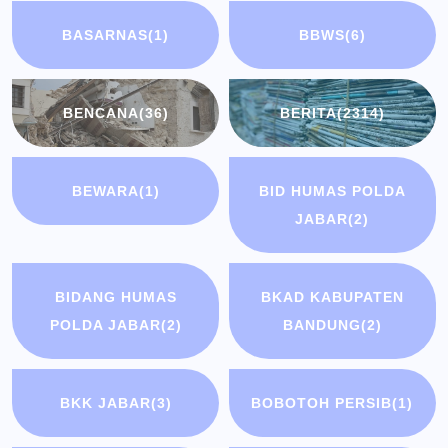
BASARNAS
(1)
BBWS
(6)
BENCANA
(36)
BERITA
(2314)
BEWARA
(1)
BID HUMAS POLDA
JABAR
(2)
BIDANG HUMAS
BKAD KABUPATEN
POLDA JABAR
(2)
BANDUNG
(2)
BKK JABAR
(3)
BOBOTOH PERSIB
(1)