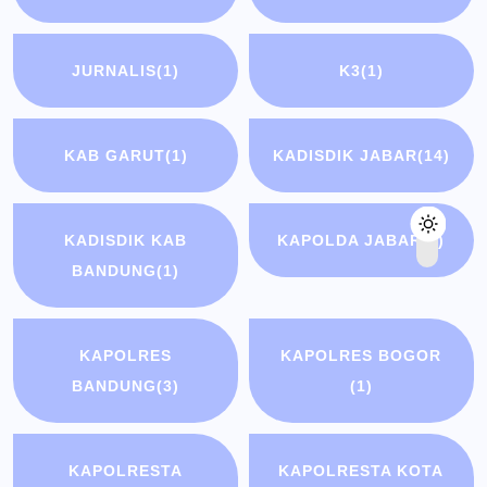
JURNALIS
(1)
K3
(1)
KAB GARUT
(1)
KADISDIK JABAR
(14)
KADISDIK KAB
KAPOLDA JABAR
(1)
BANDUNG
(1)
KAPOLRES
KAPOLRES BOGOR
BANDUNG
(3)
(1)
KAPOLRESTA
KAPOLRESTA KOTA