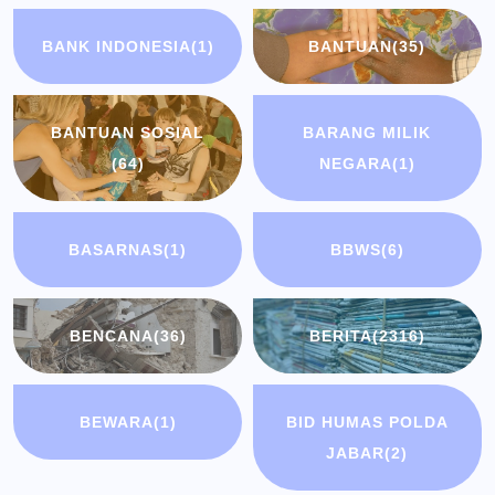
BANK INDONESIA
(1)
BANTUAN
(35)
BANTUAN SOSIAL
BARANG MILIK
(64)
NEGARA
(1)
BASARNAS
(1)
BBWS
(6)
BENCANA
(36)
BERITA
(2316)
BEWARA
(1)
BID HUMAS POLDA
JABAR
(2)