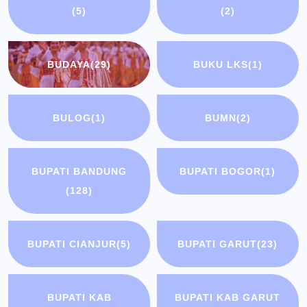
(5)
(2)
BUDAYA
(29)
BUKU LKS
(1)
BULOG
(1)
BUMN
(2)
BUPATI BANDUNG
BUPATI BOGOR
(1)
(128)
BUPATI CIANJUR
(5)
BUPATI GARUT
(23)
BUPATI KAB
BUPATI KAB GARUT