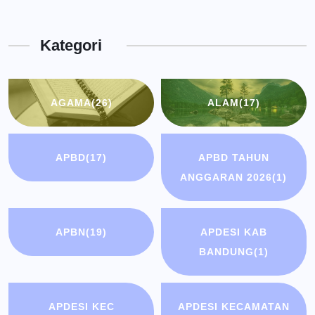
Dinas
Kota
Kategori
Bandung
AGAMA
(26)
ALAM
(17)
APBD
(17)
APBD TAHUN
ANGGARAN 2026
(1)
APBN
(19)
APDESI KAB
BANDUNG
(1)
APDESI KEC
APDESI KECAMATAN