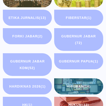
ETIKA JURNALIS
(13)
FIBERSTAR
(1)
FORKI JABAR
(2)
GUBERNUR JABAR
(72)
GUBERNUR JABAR
GUBERNUR PAPUA
(1)
KDM
(52)
HARDIKNAS 2026
(1)
HIBURAN
(14)
HK
(1)
HUKUM
(33)