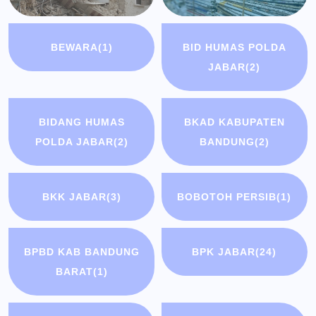
BEWARA
(1)
BID HUMAS POLDA
JABAR
(2)
BIDANG HUMAS
BKAD KABUPATEN
POLDA JABAR
(2)
BANDUNG
(2)
BKK JABAR
(3)
BOBOTOH PERSIB
(1)
BPBD KAB BANDUNG
BPK JABAR
(24)
BARAT
(1)