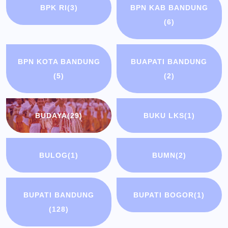
BPK RI
(3)
BPN KAB BANDUNG
(6)
BPN KOTA BANDUNG
BUAPATI BANDUNG
(5)
(2)
BUDAYA
(29)
BUKU LKS
(1)
BULOG
(1)
BUMN
(2)
BUPATI BANDUNG
BUPATI BOGOR
(1)
(128)