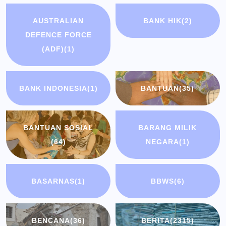
AUSTRALIAN
BANK HIK
(2)
DEFENCE FORCE
(ADF)
(1)
BANK INDONESIA
(1)
BANTUAN
(35)
BANTUAN SOSIAL
BARANG MILIK
(64)
NEGARA
(1)
BASARNAS
(1)
BBWS
(6)
BENCANA
(36)
BERITA
(2315)