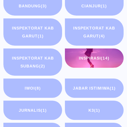
BANDUNG
(3)
CIANJUR
(1)
INSPEKTORAT KAB
INSPEKTORAT KAB
GARUT
(1)
GARUT
(4)
INSPEKTORAT KAB
INSPIRASI
(14)
SUBANG
(2)
IWOI
(8)
JABAR ISTIMIWA
(1)
JURNALIS
(1)
K3
(1)