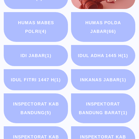
HUMAS MABES
HUMAS POLDA
POLRI
(4)
JABAR
(66)
IDI JABAR
(1)
IDUL ADHA 1445 H
(1)
IDUL FITRI 1447 H
(1)
INKANAS JABAR
(1)
INSPECTORAT KAB
INSPEKTORAT
BANDUNG
(5)
BANDUNG BARAT
(1)
INSPEKTORAT KAB
INSPEKTORAT KAB