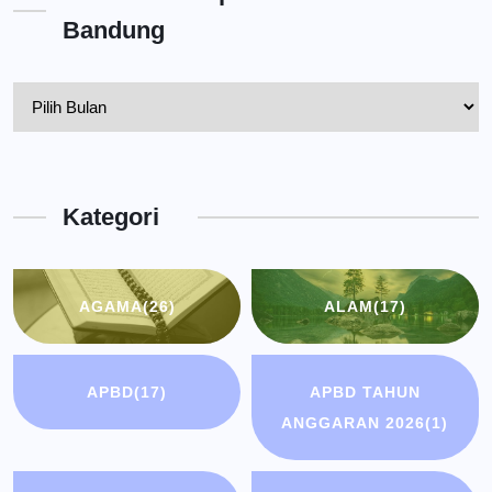
Bandung
Pelantikan
Kepala
Dinas
Kota
Kategori
Bandung
AGAMA
(26)
ALAM
(17)
APBD
(17)
APBD TAHUN
ANGGARAN 2026
(1)