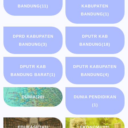
BANDUNG
(11)
KABUPATEN
BANDUNG
(1)
DPRD KABUPATEN
DPUTR KAB
BANDUNG
(3)
BANDUNG
(18)
DPUTR KAB
DPUTR KABUPATEN
BANDUNG BARAT
(1)
BANDUNG
(4)
DUNIA
(20)
DUNIA PENDIDIKAN
(1)
EDUKASI
(243)
EKONOMI
(13)