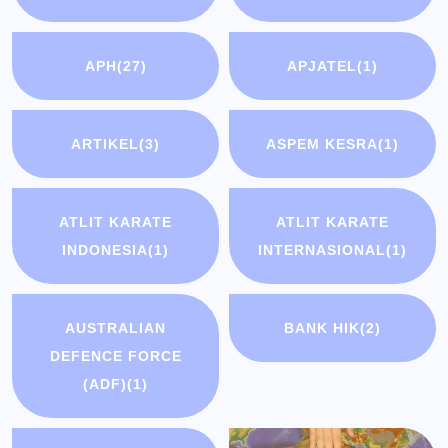
APH
(27)
APJATEL
(1)
ARTIKEL
(3)
ASPEM KESRA
(1)
ATLIT KARATE
ATLIT KARATE
INDONESIA
(1)
INTERNASIONAL
(1)
AUSTRALIAN
BANK HIK
(2)
DEFENCE FORCE
(ADF)
(1)