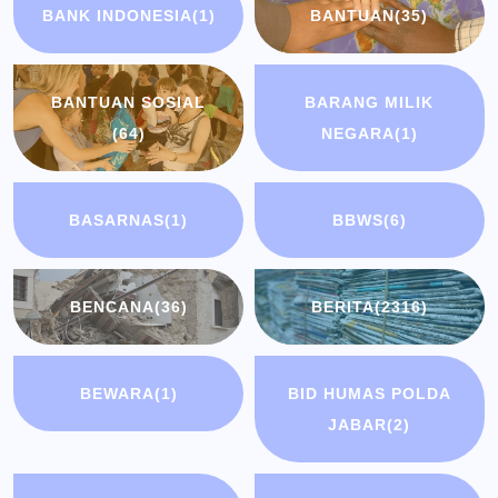
BANK INDONESIA
(1)
BANTUAN
(35)
BANTUAN SOSIAL
BARANG MILIK
(64)
NEGARA
(1)
BASARNAS
(1)
BBWS
(6)
BENCANA
(36)
BERITA
(2316)
BEWARA
(1)
BID HUMAS POLDA
JABAR
(2)