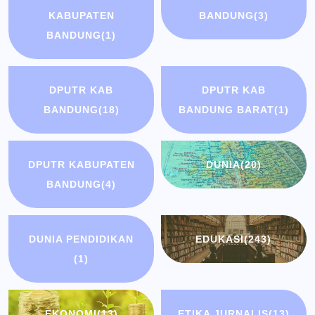
KABUPATEN
BANDUNG
(3)
BANDUNG
(1)
DPUTR KAB
DPUTR KAB
BANDUNG
(18)
BANDUNG BARAT
(1)
DPUTR KABUPATEN
DUNIA
(20)
BANDUNG
(4)
DUNIA PENDIDIKAN
EDUKASI
(243)
(1)
EKONOMI
(13)
ETIKA JURNALIS
(13)