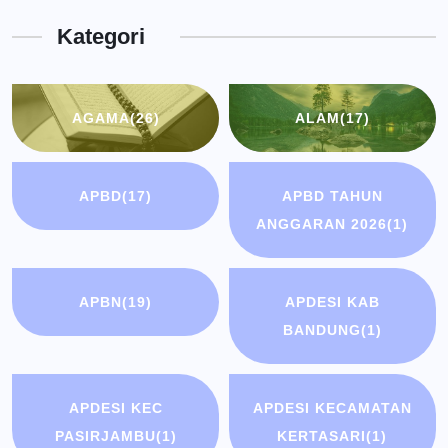
Kota
Kategori
Bandung
AGAMA
(26)
ALAM
(17)
APBD
(17)
APBD TAHUN
ANGGARAN 2026
(1)
APBN
(19)
APDESI KAB
BANDUNG
(1)
APDESI KEC
APDESI KECAMATAN
PASIRJAMBU
(1)
KERTASARI
(1)