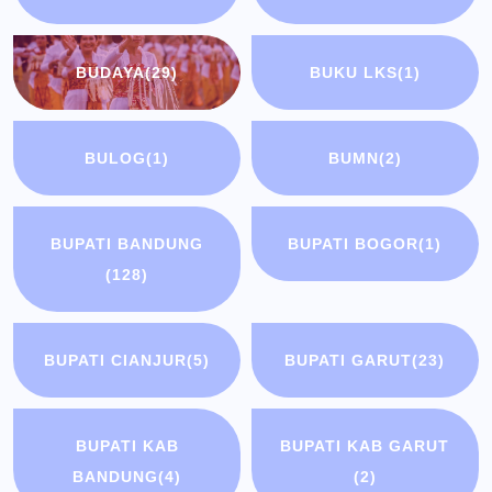
BUDAYA
(29)
BUKU LKS
(1)
BULOG
(1)
BUMN
(2)
BUPATI BANDUNG
BUPATI BOGOR
(1)
(128)
BUPATI CIANJUR
(5)
BUPATI GARUT
(23)
BUPATI KAB
BUPATI KAB GARUT
BANDUNG
(4)
(2)