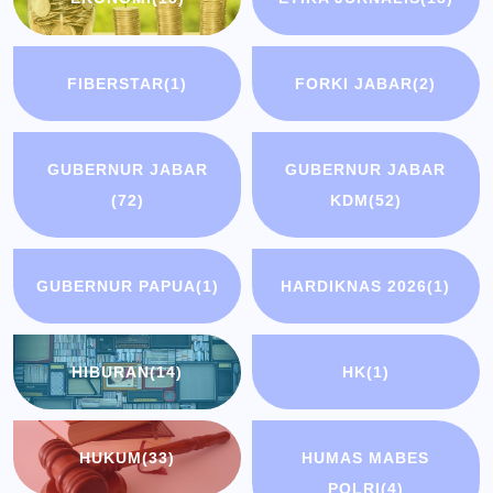
FIBERSTAR
(1)
FORKI JABAR
(2)
GUBERNUR JABAR
GUBERNUR JABAR
(72)
KDM
(52)
GUBERNUR PAPUA
(1)
HARDIKNAS 2026
(1)
HIBURAN
(14)
HK
(1)
HUKUM
(33)
HUMAS MABES
POLRI
(4)