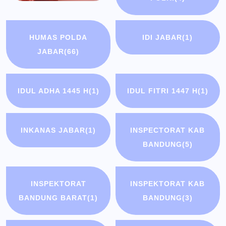
HUMAS POLDA
IDI JABAR
(1)
JABAR
(66)
IDUL ADHA 1445 H
(1)
IDUL FITRI 1447 H
(1)
INKANAS JABAR
(1)
INSPECTORAT KAB
BANDUNG
(5)
INSPEKTORAT
INSPEKTORAT KAB
BANDUNG BARAT
(1)
BANDUNG
(3)