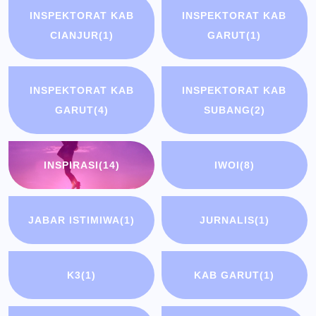
INSPEKTORAT KAB
INSPEKTORAT KAB
CIANJUR
(1)
GARUT
(1)
INSPEKTORAT KAB
INSPEKTORAT KAB
GARUT
(4)
SUBANG
(2)
INSPIRASI
(14)
IWOI
(8)
JABAR ISTIMIWA
(1)
JURNALIS
(1)
K3
(1)
KAB GARUT
(1)