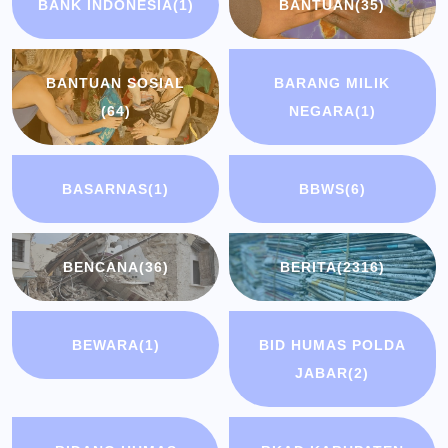
BANK INDONESIA
(1)
BANTUAN
(35)
BANTUAN SOSIAL
BARANG MILIK
(64)
NEGARA
(1)
BASARNAS
(1)
BBWS
(6)
BENCANA
(36)
BERITA
(2316)
BEWARA
(1)
BID HUMAS POLDA
JABAR
(2)