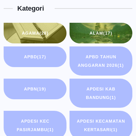
Kota
Kategori
Bandung
AGAMA
(26)
ALAM
(17)
APBD
(17)
APBD TAHUN
ANGGARAN 2026
(1)
APBN
(19)
APDESI KAB
BANDUNG
(1)
APDESI KEC
APDESI KECAMATAN
PASIRJAMBU
(1)
KERTASARI
(1)