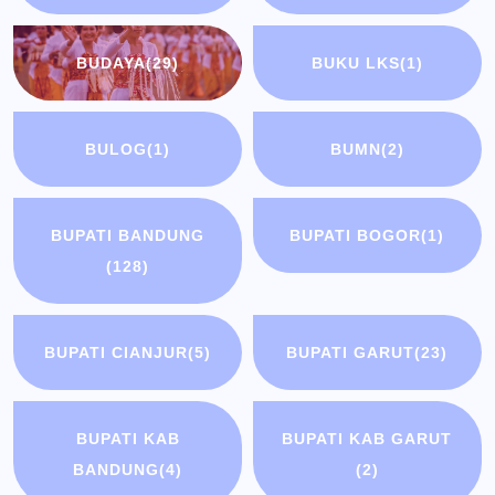
BUDAYA
(29)
BUKU LKS
(1)
BULOG
(1)
BUMN
(2)
BUPATI BANDUNG
BUPATI BOGOR
(1)
(128)
BUPATI CIANJUR
(5)
BUPATI GARUT
(23)
BUPATI KAB
BUPATI KAB GARUT
BANDUNG
(4)
(2)