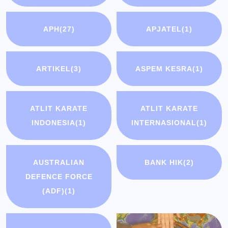
APH
(27)
APJATEL
(1)
ARTIKEL
(3)
ASPEM KESRA
(1)
ATLIT KARATE
ATLIT KARATE
INDONESIA
(1)
INTERNASIONAL
(1)
AUSTRALIAN
BANK HIK
(2)
DEFENCE FORCE
(ADF)
(1)