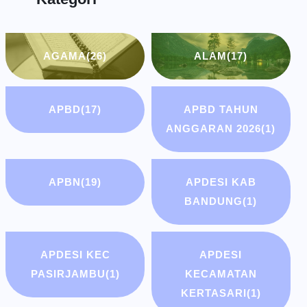
AGAMA
(26)
ALAM
(17)
APBD
(17)
APBD TAHUN
ANGGARAN 2026
(1)
APBN
(19)
APDESI KAB
BANDUNG
(1)
APDESI KEC
APDESI
PASIRJAMBU
(1)
KECAMATAN
KERTASARI
(1)