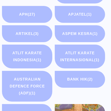
APH
(27)
APJATEL
(1)
ARTIKEL
(3)
ASPEM KESRA
(1)
ATLIT KARATE
ATLIT KARATE
INDONESIA
(1)
INTERNASIONAL
(1)
AUSTRALIAN
BANK HIK
(2)
DEFENCE FORCE
(ADF)
(1)