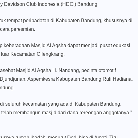
ey Davidson Club Indonesia (HDCI) Bandung.
uk tempat peribadatan di Kabupaten Bandung, khususnya di
acara peresmian.
ap keberadaan Masjid Al Aqsha dapat menjadi pusat edukasi
i luar Kecamatan Cilengkrang.
sehat Masjid Al Aqsha H. Nandang, pecinta otomotif
Djundjunan, Aspemkesra Kabupaten Bandung Ruli Hadiana,
andung.
i di seluruh kecamatan yang ada di Kabupaten Bandung.
g telah membangun masjid dari dana rereongan anggotanya,”
snya rumah ibadah, menurut Dedi bisa di Amati, Tiru,