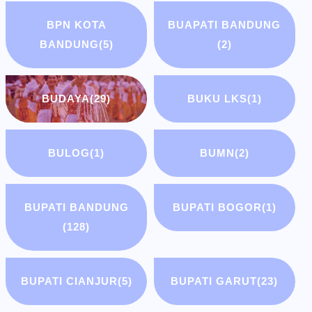
BPN KOTA
BUAPATI BANDUNG
BANDUNG
(5)
(2)
BUDAYA
(29)
BUKU LKS
(1)
BULOG
(1)
BUMN
(2)
BUPATI BANDUNG
BUPATI BOGOR
(1)
(128)
BUPATI CIANJUR
(5)
BUPATI GARUT
(23)