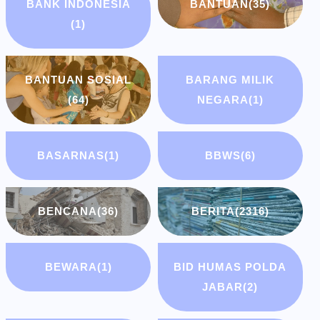
BANK INDONESIA
BANTUAN
(35)
(1)
BANTUAN SOSIAL
BARANG MILIK
(64)
NEGARA
(1)
BASARNAS
(1)
BBWS
(6)
BENCANA
(36)
BERITA
(2316)
BEWARA
(1)
BID HUMAS POLDA
JABAR
(2)