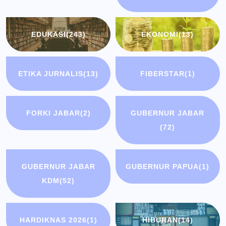
EDUKASI
(243)
EKONOMI
(13)
ETIKA JURNALIS
(13)
FIBERSTAR
(1)
FORKI JABAR
(2)
GUBERNUR JABAR
(72)
GUBERNUR JABAR
GUBERNUR PAPUA
(1)
KDM
(52)
HARDIKNAS 2026
(1)
HIBURAN
(14)