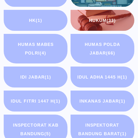
HK
(1)
HUKUM
(33)
HUMAS MABES
HUMAS POLDA
POLRI
(4)
JABAR
(66)
IDI JABAR
(1)
IDUL ADHA 1445 H
(1)
IDUL FITRI 1447 H
(1)
INKANAS JABAR
(1)
INSPECTORAT KAB
INSPEKTORAT
BANDUNG
(5)
BANDUNG BARAT
(1)