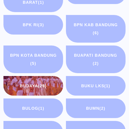
BARAT
(1)
BPK RI
(3)
BPN KAB BANDUNG
(6)
BPN KOTA BANDUNG
BUAPATI BANDUNG
(5)
(2)
BUDAYA
(29)
BUKU LKS
(1)
BULOG
(1)
BUMN
(2)