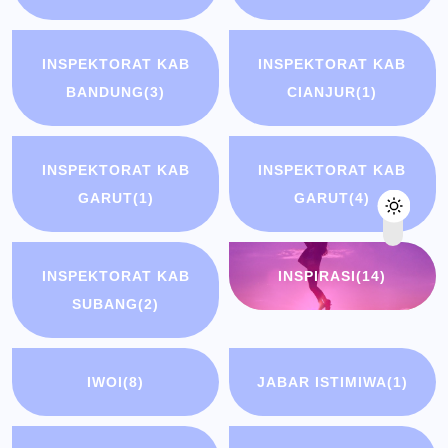
INSPEKTORAT KAB
INSPEKTORAT KAB
BANDUNG
(3)
CIANJUR
(1)
INSPEKTORAT KAB
INSPEKTORAT KAB
GARUT
(1)
GARUT
(4)
INSPEKTORAT KAB
INSPIRASI
(14)
SUBANG
(2)
IWOI
(8)
JABAR ISTIMIWA
(1)