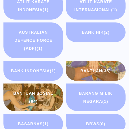
ATLIT KARATE
ATLIT KARATE
INDONESIA
(1)
INTERNASIONAL
(1)
AUSTRALIAN
BANK HIK
(2)
DEFENCE FORCE
(ADF)
(1)
BANK INDONESIA
(1)
BANTUAN
(35)
BANTUAN SOSIAL
BARANG MILIK
(64)
NEGARA
(1)
BASARNAS
(1)
BBWS
(6)