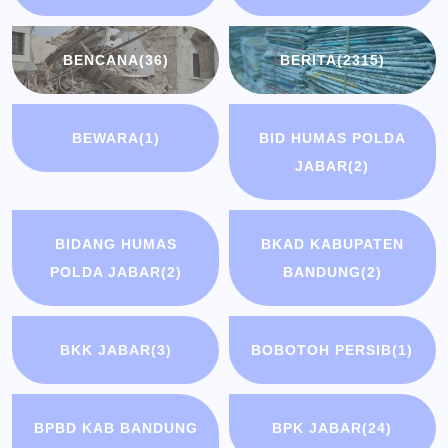
BENCANA
(36)
BERITA
(2315)
BEWARA
(1)
BID HUMAS POLDA
JABAR
(2)
BIDANG HUMAS
BKAD KABUPATEN
POLDA JABAR
(2)
BANDUNG
(2)
BKK JABAR
(3)
BOBOTOH PERSIB
(1)
BPBD KAB BANDUNG
BPK JABAR
(24)