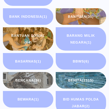
BANK INDONESIA
(1)
BANTUAN
(35)
BANTUAN SOSIAL
BARANG MILIK
(64)
NEGARA
(1)
BASARNAS
(1)
BBWS
(6)
BENCANA
(36)
BERITA
(2315)
BEWARA
(1)
BID HUMAS POLDA
JABAR
(2)