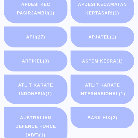
APDESI KEC
APDESI KECAMATAN
PASIRJAMBU
(1)
KERTASARI
(1)
APH
(27)
APJATEL
(1)
ARTIKEL
(3)
ASPEM KESRA
(1)
ATLIT KARATE
ATLIT KARATE
INDONESIA
(1)
INTERNASIONAL
(1)
AUSTRALIAN
BANK HIK
(2)
DEFENCE FORCE
(ADF)
(1)