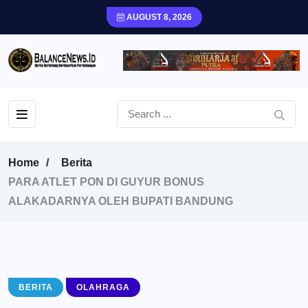
AUGUST 8, 2026
Home
Berita
PARA ATLET PON DI GUYUR BONUS
ALAKADARNYA OLEH BUPATI BANDUNG
BERITA
OLAHRAGA