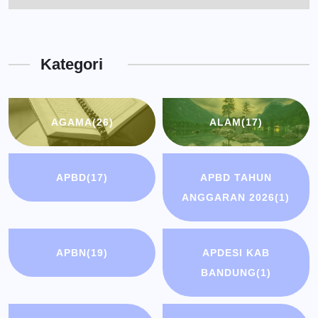
Kepala
Dinas
Kota
Kategori
Bandung
AGAMA
(26)
ALAM
(17)
APBD
(17)
APBD TAHUN
ANGGARAN 2026
(1)
APBN
(19)
APDESI KAB
BANDUNG
(1)