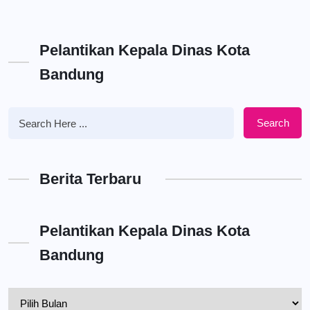
Pelantikan Kepala Dinas Kota
Bandung
Search
Berita Terbaru
Pelantikan Kepala Dinas Kota
Bandung
Pelantikan