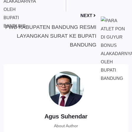
NEXT
FWB KABUPATEN BANDUNG RESMI
LAYANGKAN SURAT KE BUPATI
BANDUNG
Agus Suhendar
About Author