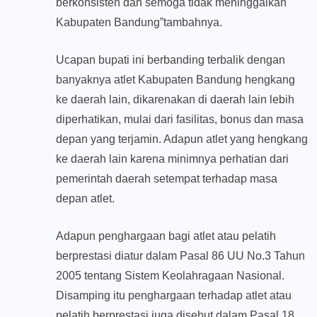
berkonsisten dan semoga tidak meninggalkan
Kabupaten Bandung”tambahnya.
Ucapan bupati ini berbanding terbalik dengan
banyaknya atlet Kabupaten Bandung hengkang
ke daerah lain, dikarenakan di daerah lain lebih
diperhatikan, mulai dari fasilitas, bonus dan masa
depan yang terjamin. Adapun atlet yang hengkang
ke daerah lain karena minimnya perhatian dari
pemerintah daerah setempat terhadap masa
depan atlet.
Adapun penghargaan bagi atlet atau pelatih
berprestasi diatur dalam Pasal 86 UU No.3 Tahun
2005 tentang Sistem Keolahragaan Nasional.
Disamping itu penghargaan terhadap atlet atau
pelatih berprestasi juga disebut dalam Pasal 18