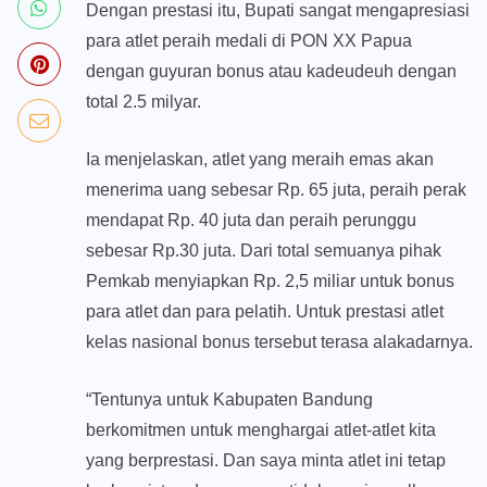
Dengan prestasi itu, Bupati sangat mengapresiasi
para atlet peraih medali di PON XX Papua
dengan guyuran bonus atau kadeudeuh dengan
total 2.5 milyar.
Ia menjelaskan, atlet yang meraih emas akan
menerima uang sebesar Rp. 65 juta, peraih perak
mendapat Rp. 40 juta dan peraih perunggu
sebesar Rp.30 juta. Dari total semuanya pihak
Pemkab menyiapkan Rp. 2,5 miliar untuk bonus
para atlet dan para pelatih. Untuk prestasi atlet
kelas nasional bonus tersebut terasa alakadarnya.
“Tentunya untuk Kabupaten Bandung
berkomitmen untuk menghargai atlet-atlet kita
yang berprestasi. Dan saya minta atlet ini tetap