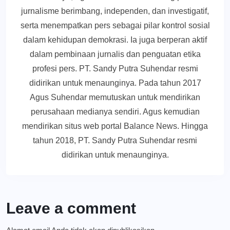
jurnalisme berimbang, independen, dan investigatif,
serta menempatkan pers sebagai pilar kontrol sosial
dalam kehidupan demokrasi. Ia juga berperan aktif
dalam pembinaan jurnalis dan penguatan etika
profesi pers. PT. Sandy Putra Suhendar resmi
didirikan untuk menaunginya. Pada tahun 2017
Agus Suhendar memutuskan untuk mendirikan
perusahaan medianya sendiri. Agus kemudian
mendirikan situs web portal Balance News. Hingga
tahun 2018, PT. Sandy Putra Suhendar resmi
didirikan untuk menaunginya.
Leave a comment