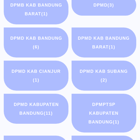
DPMB KAB BANDUNG
DPMD
(3)
BARAT
(1)
DPMD KAB BANDUNG
DPMD KAB BANDUNG
(6)
BARAT
(1)
DPMD KAB CIANJUR
DPMD KAB SUBANG
(1)
(2)
DPMD KABUPATEN
DPMPTSP
BANDUNG
(11)
KABUPATEN
BANDUNG
(1)