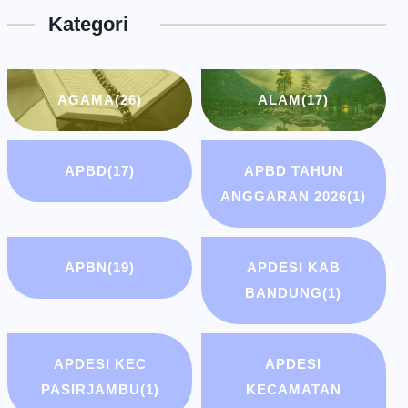
Kategori
Bandung
AGAMA
(26)
ALAM
(17)
APBD
(17)
APBD TAHUN
ANGGARAN 2026
(1)
APBN
(19)
APDESI KAB
BANDUNG
(1)
APDESI KEC
APDESI
PASIRJAMBU
(1)
KECAMATAN