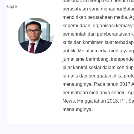
nasional. Ia merupakan pendiri d
perusahaan yang menaungi Balan
mendirikan perusahaan media, Ag
kepemudaan, organisasi kemasyar
pemerintah dan pemberantasan k
kritis dan komitmen kuat terhadap 
publik. Melalui media-media yan
jurnalisme berimbang, independen
pilar kontrol sosial dalam kehid
jurnalis dan penguatan etika prof
menaunginya. Pada tahun 2017 
perusahaan medianya sendiri. Ag
News. Hingga tahun 2018, PT. Sa
menaunginya.