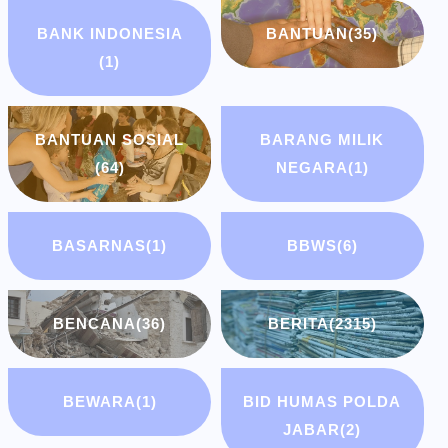
BANK INDONESIA
BANTUAN
(35)
(1)
BANTUAN SOSIAL
BARANG MILIK
(64)
NEGARA
(1)
BASARNAS
(1)
BBWS
(6)
BENCANA
(36)
BERITA
(2315)
BEWARA
(1)
BID HUMAS POLDA
JABAR
(2)