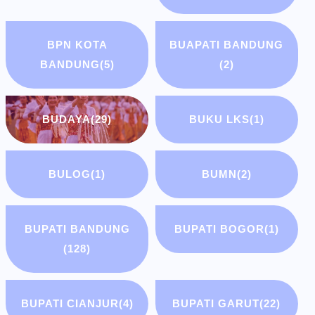
BPN KOTA
BUAPATI BANDUNG
BANDUNG
(5)
(2)
BUDAYA
(29)
BUKU LKS
(1)
BULOG
(1)
BUMN
(2)
BUPATI BANDUNG
BUPATI BOGOR
(1)
(128)
BUPATI CIANJUR
(4)
BUPATI GARUT
(22)