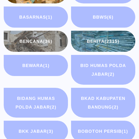
BASARNAS
(1)
BBWS
(6)
BENCANA
(36)
BERITA
(2315)
BEWARA
(1)
BID HUMAS POLDA
JABAR
(2)
BIDANG HUMAS
BKAD KABUPATEN
POLDA JABAR
(2)
BANDUNG
(2)
BKK JABAR
(3)
BOBOTOH PERSIB
(1)