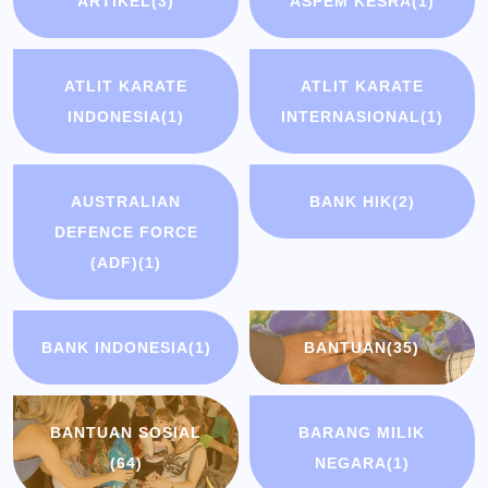
ARTIKEL
(3)
ASPEM KESRA
(1)
ATLIT KARATE
ATLIT KARATE
INDONESIA
(1)
INTERNASIONAL
(1)
AUSTRALIAN
BANK HIK
(2)
DEFENCE FORCE
(ADF)
(1)
BANK INDONESIA
(1)
BANTUAN
(35)
BANTUAN SOSIAL
BARANG MILIK
(64)
NEGARA
(1)