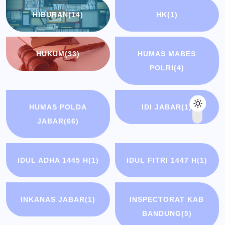
HIBURAN
(14)
HK
(1)
HUKUM
(33)
HUMAS MABES
POLRI
(4)
HUMAS POLDA
IDI JABAR
(1)
JABAR
(66)
IDUL ADHA 1445 H
(1)
IDUL FITRI 1447 H
(1)
INKANAS JABAR
(1)
INSPECTORAT KAB
BANDUNG
(5)