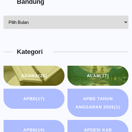
Bandung
Pelantikan
Kepala
Dinas
Kota
Kategori
Bandung
AGAMA
(26)
ALAM
(17)
APBD
(17)
APBD TAHUN
ANGGARAN 2026
(1)
APBN
(19)
APDESI KAB