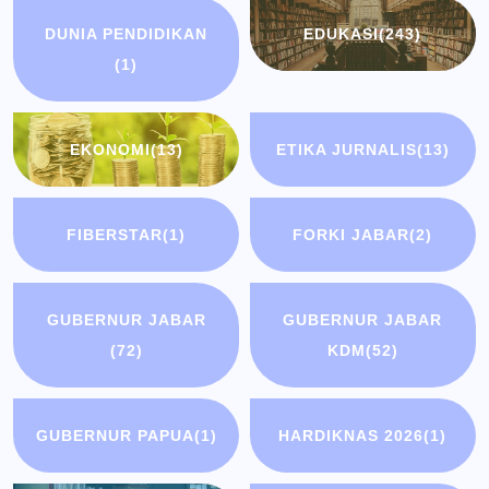
DUNIA PENDIDIKAN
EDUKASI
(243)
(1)
EKONOMI
(13)
ETIKA JURNALIS
(13)
FIBERSTAR
(1)
FORKI JABAR
(2)
GUBERNUR JABAR
GUBERNUR JABAR
(72)
KDM
(52)
GUBERNUR PAPUA
(1)
HARDIKNAS 2026
(1)