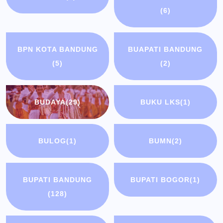
(6)
BPN KOTA BANDUNG
BUAPATI BANDUNG
(5)
(2)
BUDAYA
(29)
BUKU LKS
(1)
BULOG
(1)
BUMN
(2)
BUPATI BANDUNG
BUPATI BOGOR
(1)
(128)