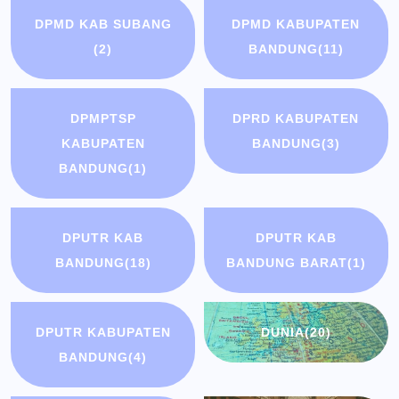
DPMD KAB SUBANG
DPMD KABUPATEN
(2)
BANDUNG
(11)
DPMPTSP
DPRD KABUPATEN
KABUPATEN
BANDUNG
(3)
BANDUNG
(1)
DPUTR KAB
DPUTR KAB
BANDUNG
(18)
BANDUNG BARAT
(1)
DPUTR KABUPATEN
DUNIA
(20)
BANDUNG
(4)