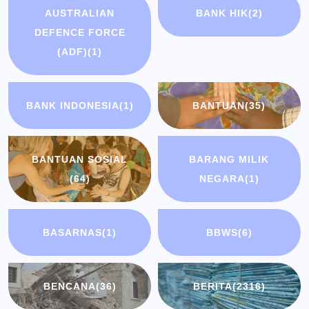
AUSTRALIAN
BANK HIK
(2)
DEFENCE FORCE
(ADF)
(1)
BANK INDONESIA
(1)
BANTUAN
(35)
BANTUAN SOSIAL
BARANG MILIK
(64)
NEGARA
(1)
BASARNAS
(1)
BBWS
(6)
BENCANA
(36)
BERITA
(2316)